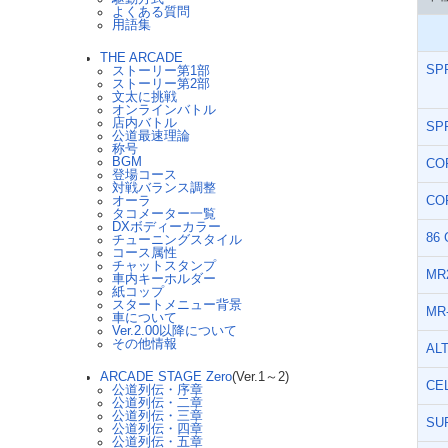
よくある質問
用語集
THE ARCADE
SP
ストーリー第1部
ストーリー第2部
文太に挑戦
オンラインバトル
店内バトル
SP
公道最速理論
称号
BGM
CO
登場コース
対戦バランス調整
オーラ
CO
タコメーター一覧
DXボディーカラー
86
チューニングスタイル
コース属性
チャットスタンプ
MR
車内キーホルダー
紙コップ
スタートメニュー背景
MR
車について
Ver.2.00以降について
その他情報
AL
ARCADE STAGE Zero
(Ver.1～2)
CE
公道列伝・序章
公道列伝・二章
公道列伝・三章
SU
公道列伝・四章
公道列伝・五章