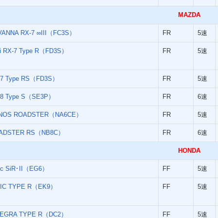
MAZDA
VANNA RX-7 ∞III（FC3S）
FR
5速
ni RX-7 Type R（FD3S）
FR
5速
-7 Type RS（FD3S）
FR
5速
-8 Type S（SE3P）
FR
6速
NOS ROADSTER（NA6CE）
FR
5速
ADSTER RS（NB8C）
FR
6速
HONDA
ic SiR･II（EG6）
FF
5速
VIC TYPE R（EK9）
FF
5速
TEGRA TYPE R（DC2）
FF
5速