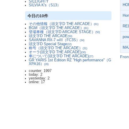
SILEIGHTY
HO
SILVIA K's（S13）
今日の10件
Ho
その他情報（頭文字D THE ARCADE）
(61)
RE
BGM（頭文字D THE ARCADE）
(61)
登場車種（頭文字D ARCADE STAGE）
(50)
頭文字D THE ARCADE
po
(50)
SAVANNA RX-7 ∞III（FC3S）
(34)
頭文字D Special Stage
(32)
MA
称号（頭文字D THE ARCADE）
(31)
オーラ(頭文字D THE ARCADE)
(30)
車について(頭文字D THE ARCADE)
Fro
(27)
GR YARIS 1st Edition RZ ''High performance''（G
XPA16）
(26)
counter: 1997
today: 2
yesterday: 2
online: 17