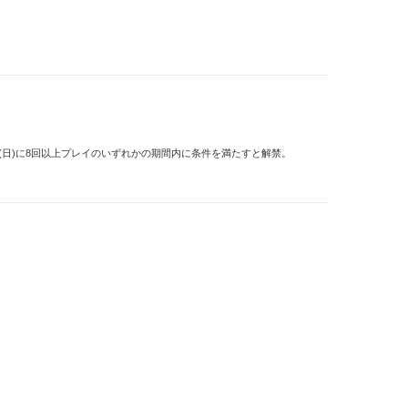
15年5月31日(日)に8回以上プレイのいずれかの期間内に条件を満たすと解禁。