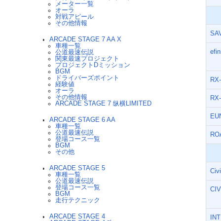
メーター一覧
オーラ
対戦アピール
その他情報
SA
ARCADE STAGE 7 AA X
車種一覧
efi
公道最速伝説
関東最速プロジェクト
プロジェクトDミッション
BGM
ドライバーズポイント
RX
経験値
オーラ
その他情報
RX
ARCADE STAGE 7 纵横LIMITED
EU
ARCADE STAGE 6 AA
車種一覧
公道最速伝説
RO
登場コース一覧
BGM
その他
ARCADE STAGE 5
Civ
車種一覧
公道最速伝説
登場コース一覧
CI
BGM
走行テクニック
ARCADE STAGE 4
IN