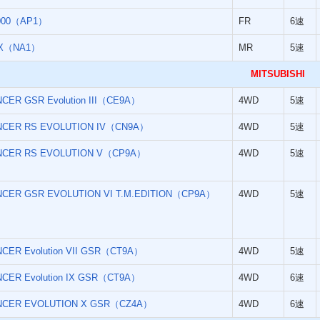
000（AP1）
FR
6速
X（NA1）
MR
5速
MITSUBISHI
CER GSR Evolution III（CE9A）
4WD
5速
NCER RS EVOLUTION IV（CN9A）
4WD
5速
NCER RS EVOLUTION V（CP9A）
4WD
5速
NCER GSR EVOLUTION VI T.M.EDITION（CP9A）
4WD
5速
NCER Evolution VII GSR（CT9A）
4WD
5速
NCER Evolution IX GSR（CT9A）
4WD
6速
NCER EVOLUTION X GSR（CZ4A）
4WD
6速