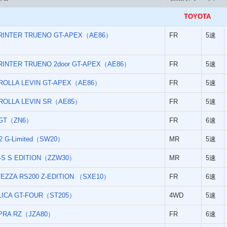
TOYOTA
RINTER TRUENO GT-APEX（AE86）
FR
5速
RINTER TRUENO 2door GT-APEX（AE86）
FR
5速
ROLLA LEVIN GT-APEX（AE86）
FR
5速
ROLLA LEVIN SR（AE85）
FR
5速
 GT（ZN6）
FR
6速
2 G-Limited（SW20）
MR
5速
-S S EDITION（ZZW30）
MR
5速
TEZZA RS200 Z-EDITION （SXE10）
FR
6速
LICA GT-FOUR（ST205）
4WD
5速
PRA RZ（JZA80）
FR
6速