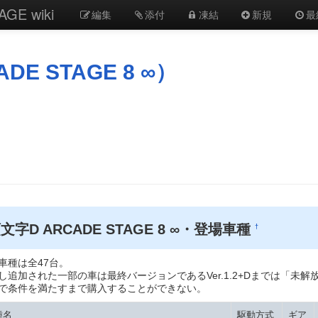
E wiki
編集
添付
凍結
新規
最
E STAGE 8 ∞）
文字D ARCADE STAGE 8 ∞・登場車種
†
車種は全47台。
し追加された一部の車は最終バージョンであるVer.1.2+Dまでは「
で条件を満たすまで購入することができない。
種名
駆動方式
ギア