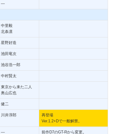
―
中里毅
北条凛
星野好造
池田竜次
池谷浩一郎
中村賢太
東京から来た二人
奥山広也
健二
川井淳郎
再登場
Ver.1.2+Dで一般解禁。
―
前作D7のGT-Rから変更。