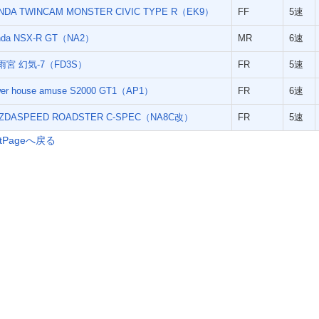
NDA TWINCAM MONSTER CIVIC TYPE R（EK9）
FF
5速
nda NSX-R GT（NA2）
MR
6速
雨宮 幻気-7（FD3S）
FR
5速
wer house amuse S2000 GT1（AP1）
FR
6速
ZDASPEED ROADSTER C-SPEC（NA8C改）
FR
5速
ntPageへ戻る