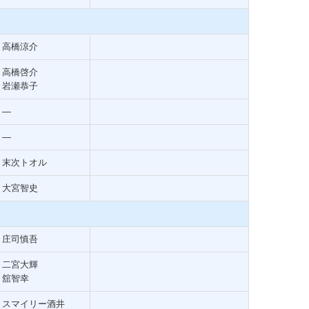
高橋涼介
高橋啓介
岩瀬恭子
―
―
末次トオル
大宮智史
庄司慎吾
二宮大輝
舘智幸
スマイリー酒井