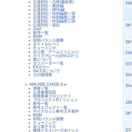
公道列伝・六章(最終章)
PR
公道列伝・番外編
公道列伝・MFG編
公道列伝・特別編第一弾
公道列伝・特別編第二弾
公道列伝・特別編第三弾
公道列伝・遠征
SK
2on2
称号一覧
BGM
対戦バランス調整
SK
タイトルレート
チューニング
走り屋・チームミッション
FAI
カリスマレベル(Ver.2.0～)
車について
タコメーター一覧
SI
EXカラー
Ver.2.0について
その他情報
Si
ARCADE STAGE 8 ∞
Sil
車種一覧
公道最速伝説
関東最速プロジェクト
プロジェクトDミッション
18
称号一覧
称号エフェクト一覧
マイスロット称号入手条件
SK
BGM
対戦バランス調整
チューニング
走り屋クラス
GT
獲得ドライバーズポイント