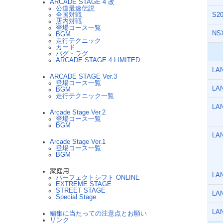
ARCADE STAGE 4 改
公道最速伝説
全国対戦
S2
店内対戦
登場コース一覧
NS
BGM
走行テクニック
カード
バグ・ラグ
ARCADE STAGE 4 LIMITED
LAN
ARCADE STAGE Ver.3
登場コース一覧
LA
BGM
走行テクニック一覧
LA
Arcade Stage Ver.2
登場コース一覧
BGM
LA
Arcade Stage Ver.1
登場コース一覧
BGM
家庭用
LA
パーフェクトシフト ONLINE
EXTREME STAGE
STREET STAGE
LA
Special Stage
LA
編集に当たっての注意点とお願い
リンク