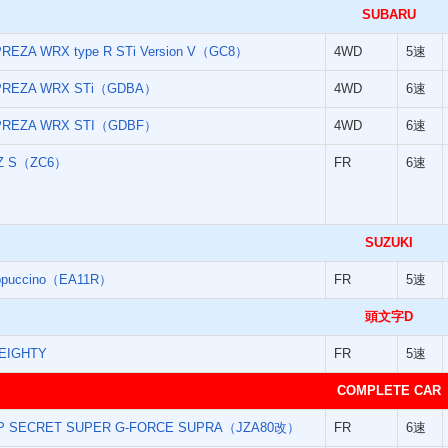
SUBARU
REZA WRX type R STi Version V（GC8）
4WD
5速
PREZA WRX STi（GDBA）
4WD
6速
PREZA WRX STI（GDBF）
4WD
6速
Z S（ZC6）
FR
6速
SUZUKI
ppuccino（EA11R）
FR
5速
頭文字D
LEIGHTY
FR
5速
COMPLETE CAR
P SECRET SUPER G-FORCE SUPRA（JZA80改）
FR
6速