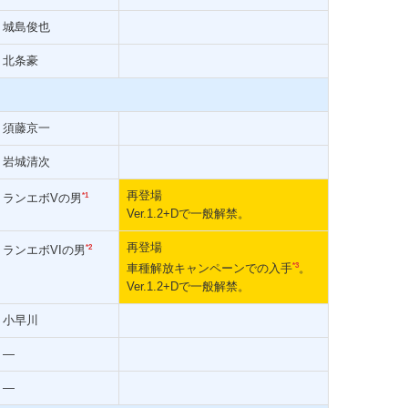
城島俊也
北条豪
須藤京一
岩城清次
再登場
*1
ランエボVの男
Ver.1.2+Dで一般解禁。
再登場
*2
ランエボVIの男
*3
車種解放キャンペーンでの入手
。
Ver.1.2+Dで一般解禁。
小早川
―
―