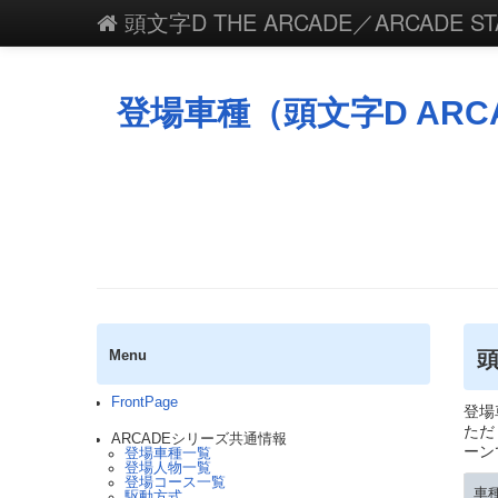
頭文字D THE ARCADE／ARCADE STAG
登場車種（頭文字D ARCAD
頭
Menu
FrontPage
登場
ただ
ARCADEシリーズ共通情報
ーン
登場車種一覧
登場人物一覧
登場コース一覧
車
駆動方式