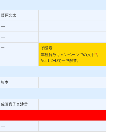
藤原文太
―
―
ー
初登場
*4
車種解放キャンペーンでの入手
。
Ver.1.2+Dで一般解禁。
坂本
佐藤真子＆沙雪
―