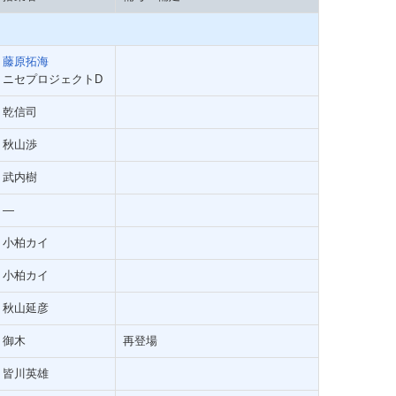
藤原拓海
ニセプロジェクトD
乾信司
秋山渉
武内樹
―
小柏カイ
小柏カイ
秋山延彦
御木
再登場
皆川英雄