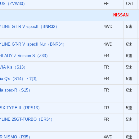
IUS（ZVW30）
FF
CVT
NISSAN
YLINE GT-R V･specII（BNR32）
4WD
5速
YLINE GT-R V･specII Nur（BNR34）
4WD
6速
RLADY Z Version S（Z33）
FR
6速
LVIA K's（S13）
FR
5速
lvia Q's（S14）・前期
FR
5速
via spec-R（S15）
FR
6速
0SX TYPE II（RPS13）
FR
5速
YLINE 25GT-TURBO（ER34）
FR
5速
-R NISMO（R35）
4WD
6速