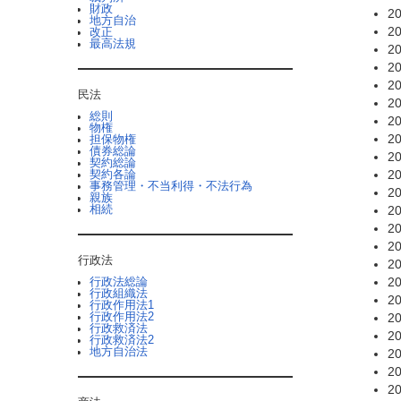
財政
20
地方自治
20
改正
最高法規
20
20
20
民法
20
総則
20
物権
20
担保物権
債券総論
20
契約総論
20
契約各論
事務管理・不当利得・不法行為
20
親族
相続
20
20
20
行政法
20
20
行政法総論
行政組織法
20
行政作用法1
行政作用法2
20
行政救済法
20
行政救済法2
地方自治法
20
20
20