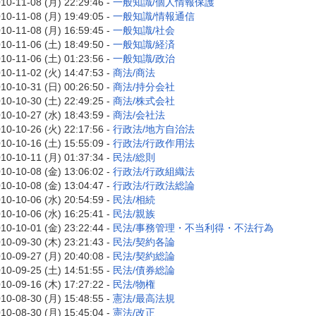
10-11-08 (月) 22:29:46 -
一般知識/個人情報保護
10-11-08 (月) 19:49:05 -
一般知識/情報通信
10-11-08 (月) 16:59:45 -
一般知識/社会
10-11-06 (土) 18:49:50 -
一般知識/経済
10-11-06 (土) 01:23:56 -
一般知識/政治
10-11-02 (火) 14:47:53 -
商法/商法
10-10-31 (日) 00:26:50 -
商法/持分会社
10-10-30 (土) 22:49:25 -
商法/株式会社
10-10-27 (水) 18:43:59 -
商法/会社法
10-10-26 (火) 22:17:56 -
行政法/地方自治法
10-10-16 (土) 15:55:09 -
行政法/行政作用法
10-10-11 (月) 01:37:34 -
民法/総則
10-10-08 (金) 13:06:02 -
行政法/行政組織法
10-10-08 (金) 13:04:47 -
行政法/行政法総論
10-10-06 (水) 20:54:59 -
民法/相続
10-10-06 (水) 16:25:41 -
民法/親族
10-10-01 (金) 23:22:44 -
民法/事務管理・不当利得・不法行為
10-09-30 (木) 23:21:43 -
民法/契約各論
10-09-27 (月) 20:40:08 -
民法/契約総論
10-09-25 (土) 14:51:55 -
民法/債券総論
10-09-16 (木) 17:27:22 -
民法/物権
10-08-30 (月) 15:48:55 -
憲法/最高法規
10-08-30 (月) 15:45:04 -
憲法/改正