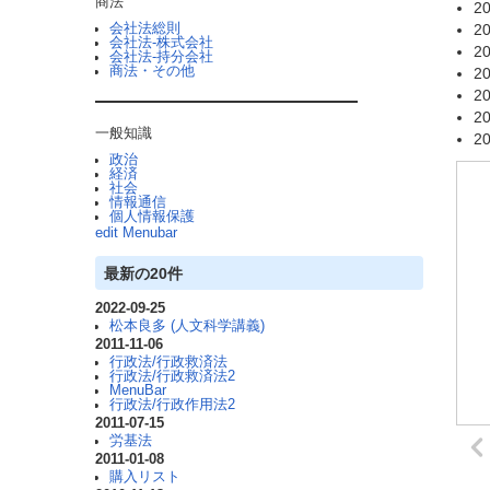
商法
20
会社法総則
20
会社法-株式会社
20
会社法-持分会社
商法・その他
20
20
20
一般知識
20
政治
経済
社会
情報通信
個人情報保護
edit Menubar
最新の20件
2022-09-25
松本良多 (人文科学講義)
2011-11-06
行政法/行政救済法
行政法/行政救済法2
MenuBar
行政法/行政作用法2
2011-07-15
労基法
2011-01-08
購入リスト