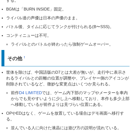
する。
BGMは「BURN INSIDE」固定。
ライバル達の声優は日本の声優のまま。
バトル後、タイムに応じてランクが付けられる(B〜SSS)。
コンティニューは不可。
ライバルとのバトルが終わったら強制ゲームオーバー。
その他
†
筐体を除けば、中国語版のD7とは大差が無いが、走行中に表示さ
れるライバルとの距離の位置が調整や、プレイヤー側のアイコンが
削除されているなど、微妙な変更点はいくつか見られる。
前作
D4 LIMITED
では、ゲーム内下部のマップやメーターを車内
からでも見やすいように少し上へ移動しており、本作も多少上部
へ移動しているが前作よりは見づらい位置にある。
OPやEDはなく、ゲームを放置している場合はデモ画面へ移行す
る。
並んでいる人に向けた液晶には遊び方の説明が流れている。