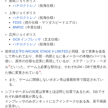
青島ジョイポリス
ハチロクトレノ
（拓海仕様）
上海ジョイポリス
ハチロクトレノ
（拓海仕様）
FD3S
（啓介仕様・マツダスピードエアロ）
BNR32
（中里仕様）
広州ジョイポリス
GC8 インプレッサ
（文太仕様）
ハチロクトレノ
（拓海仕様）
前作
頭文字D ARCADE STAGE 4 LIMITED
と同様、全て実車を改造
して作られており、外部・内部ともに各メーカーの本物のパーツを
使い、原作の仕様を忠実に再現しているが、ステア・シフト・ペダ
*2
ル
といった、ゲーム上必要な部分は、それぞれD4～D8で使用され
*3
た物に変更されている
。
また、ゲームに関係しないボタン等は接着剤等で固定されてい
る。
シフトやペダルの位置は実車とほぼ同じ位置であるため、3台でそ
れぞれ操作感覚が異なる。
インプレッサのみボンネットにエアインテークがある為、若干画面
が見辛い。