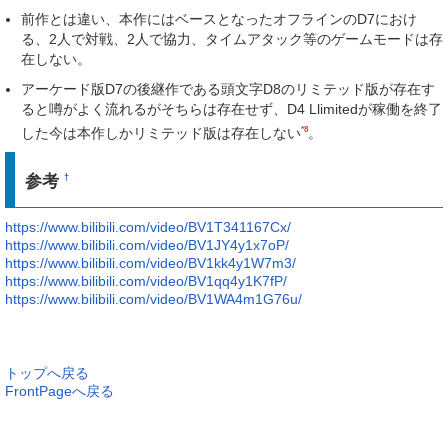
前作とは違い、本作にはベースとなったオフラインのD7におけ
る、2人で対戦、2人で協力、タイムアタック等のゲームモードは存
在しない。
アーケード版D7の後継作である頭文字D8のリミテッド版が存在す
ると噂がよく流れるがそちらは存在せず、D4 Llimitedが稼働を終了
*8
した今は本作しかリミテッド版は存在しない
。
参考
†
https://www.bilibili.com/video/BV1T341167Cx/
https://www.bilibili.com/video/BV1JY4y1x7oP/
https://www.bilibili.com/video/BV1kk4y1W7m3/
https://www.bilibili.com/video/BV1qq4y1K7fP/
https://www.bilibili.com/video/BV1WA4m1G76u/
トップへ戻る
FrontPageへ戻る