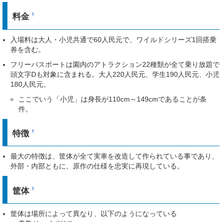
料金
†
入場料は大人・小児共通で60人民元で、ワイルドシリーズ1回搭乗
券を含む。
フリーパスポートは園内のアトラクション22種類が全て乗り放題で
頭文字Dも対象に含まれる。大人220人民元、学生190人民元、小児
180人民元。
ここでいう「小児」は身長が110cm～149cmであることが条
件。
特徴
†
最大の特徴は、筐体が全て実車を改造して作られている事であり、
外部・内部ともに、原作の仕様を忠実に再現している。
筐体
†
筐体は場所によって異なり、以下のようになっている