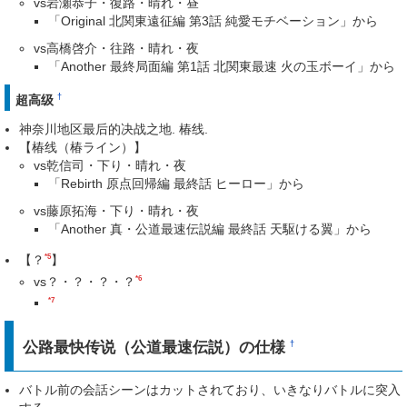
vs岩瀬恭子・復路・晴れ・昼
「Original 北関東遠征編 第3話 純愛モチベーション」から
vs高橋啓介・往路・晴れ・夜
「Another 最終局面編 第1話 北関東最速 火の玉ボーイ」から
†
超高级
神奈川地区最后的决战之地. 椿线.
【椿线（椿ライン）】
vs乾信司・下り・晴れ・夜
「Rebirth 原点回帰編 最終話 ヒーロー」から
vs藤原拓海・下り・晴れ・夜
「Another 真・公道最速伝説編 最終話 天駆ける翼」から
*5
【？
】
*6
vs？・？・？・？
*7
公路最快传说（公道最速伝説）の仕様
†
バトル前の会話シーンはカットされており、いきなりバトルに突入