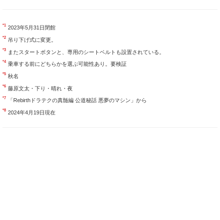
*1
2023年5月31日閉館
*2
吊り下げ式に変更。
*3
またスタートボタンと、専用のシートベルトも設置されている。
*4
乗車する前にどちらかを選ぶ可能性あり。要検証
*5
秋名
*6
藤原文太・下り・晴れ・夜
*7
「Rebirthドラテクの真髄編 公道秘話 悪夢のマシン」から
*8
2024年4月19日現在