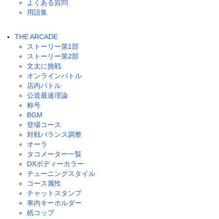
よくある質問
用語集
THE ARCADE
ストーリー第1部
ストーリー第2部
文太に挑戦
オンラインバトル
店内バトル
公道最速理論
称号
BGM
登場コース
対戦バランス調整
オーラ
タコメーター一覧
DXボディーカラー
チューニングスタイル
コース属性
チャットスタンプ
車内キーホルダー
紙コップ