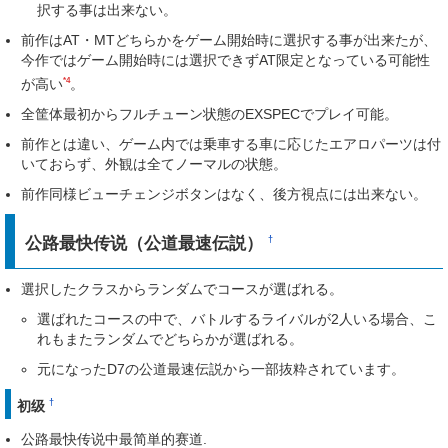
択する事は出来ない。
前作はAT・MTどちらかをゲーム開始時に選択する事が出来たが、
今作ではゲーム開始時には選択できずAT限定となっている可能性
*4
が高い
。
全筐体最初からフルチューン状態のEXSPECでプレイ可能。
前作とは違い、ゲーム内では乗車する車に応じたエアロパーツは付
いておらず、外観は全てノーマルの状態。
前作同様ビューチェンジボタンはなく、後方視点には出来ない。
公路最快传说（公道最速伝説）
†
選択したクラスからランダムでコースが選ばれる。
選ばれたコースの中で、バトルするライバルが2人いる場合、こ
れもまたランダムでどちらかが選ばれる。
元になったD7の公道最速伝説から一部抜粋されています。
†
初级
公路最快传说中最简単的赛道.