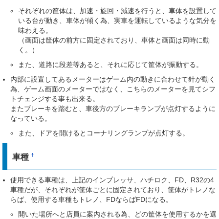
それぞれの筐体は、加速・旋回・減速を行うと、車体を設置して
いる台が動き、車体が傾く為、実車を運転しているような気分を
味わえる。
（画面は筐体の前方に固定されており、車体と画面は同時に動
く。）
また、道路に段差等あると、それに応じて筐体が振動する。
内部に設置してあるメーターはゲーム内の動きに合わせて針が動く
為、ゲーム画面のメーターではなく、こちらのメーターを見てシフ
トチェンジする事も出来る。
またブレーキを踏むと、車後方のブレーキランプが点灯するように
なっている。
また、ドアを開けるとコーナリングランプが点灯する。
車種
†
使用できる車種は、上記のインプレッサ、ハチロク、FD、R32の4
車種だが、それぞれが筐体ごとに固定されており、筐体がトレノな
らば、使用する車種もトレノ、FDならばFDになる。
開いた場所へと店員に案内される為、どの筐体を使用するかを選