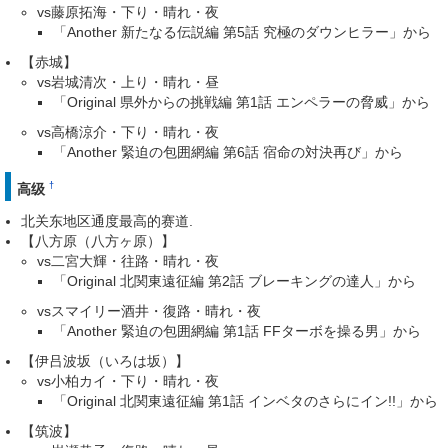
vs藤原拓海・下り・晴れ・夜
「Another 新たなる伝説編 第5話 究極のダウンヒラー」から
【赤城】
vs岩城清次・上り・晴れ・昼
「Original 県外からの挑戦編 第1話 エンペラーの脅威」から
vs高橋涼介・下り・晴れ・夜
「Another 緊迫の包囲網編 第6話 宿命の対決再び」から
†
高级
北关东地区通度最高的赛道.
【八方原（八方ヶ原）】
vs二宮大輝・往路・晴れ・夜
「Original 北関東遠征編 第2話 ブレーキングの達人」から
vsスマイリー酒井・復路・晴れ・夜
「Another 緊迫の包囲網編 第1話 FFターボを操る男」から
【伊吕波坂（いろは坂）】
vs小柏カイ・下り・晴れ・夜
「Original 北関東遠征編 第1話 インベタのさらにイン!!」から
【筑波】