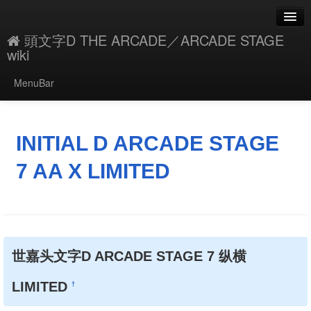
頭文字D THE ARCADE／ARCADE STAGE
wiki
MenuBar
編集
添付
INITIAL D ARCADE STAGE
凍結
7 AA X LIMITED
新規
最終更新
一覧
世嘉头文字D ARCADE STAGE 7 纵横
単語検索
LIMITED
†