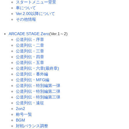
スタートメニュー背景
車について
Ver.2.00以降について
その他情報
ARCADE STAGE Zero
(Ver.1～2)
公道列伝・序章
公道列伝・二章
公道列伝・三章
公道列伝・四章
公道列伝・五章
公道列伝・六章(最終章)
公道列伝・番外編
公道列伝・MFG編
公道列伝・特別編第一弾
公道列伝・特別編第二弾
公道列伝・特別編第三弾
公道列伝・遠征
2on2
称号一覧
BGM
対戦バランス調整