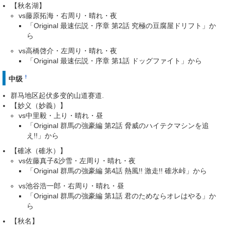
【秋名湖】
vs藤原拓海・右周り・晴れ・夜
「Original 最速伝説・序章 第2話 究極の豆腐屋ドリフト」か
ら
vs高橋啓介・左周り・晴れ・夜
「Original 最速伝説・序章 第1話 ドッグファイト」から
†
中级
群马地区起伏多变的山道赛道.
【妙义（妙義）】
vs中里毅・上り・晴れ・昼
「Original 群馬の強豪編 第2話 脅威のハイテクマシンを追
え!!」から
【碓冰（碓氷）】
vs佐藤真子&沙雪・左周り・晴れ・夜
「Original 群馬の強豪編 第4話 熱風!! 激走!! 碓氷峠」から
vs池谷浩一郎・右周り・晴れ・昼
「Original 群馬の強豪編 第1話 君のためならオレはやる」か
ら
【秋名】