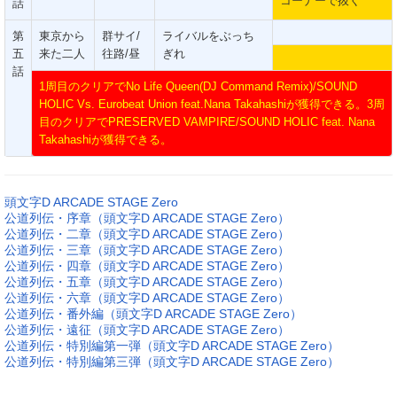
コーナーで抜く
話
第
東京から
群サイ/
ライバルをぶっち
五
来た二人
往路/昼
ぎれ
話
1周目のクリアでNo Life Queen(DJ Command Remix)/SOUND
HOLIC Vs. Eurobeat Union feat.Nana Takahashiが獲得できる。3周
目のクリアでPRESERVED VAMPIRE/SOUND HOLIC feat. Nana
Takahashiが獲得できる。
頭文字D ARCADE STAGE Zero
公道列伝・序章（頭文字D ARCADE STAGE Zero）
公道列伝・二章（頭文字D ARCADE STAGE Zero）
公道列伝・三章（頭文字D ARCADE STAGE Zero）
公道列伝・四章（頭文字D ARCADE STAGE Zero）
公道列伝・五章（頭文字D ARCADE STAGE Zero）
公道列伝・六章（頭文字D ARCADE STAGE Zero）
公道列伝・番外編（頭文字D ARCADE STAGE Zero）
公道列伝・遠征（頭文字D ARCADE STAGE Zero）
公道列伝・特別編第一弾（頭文字D ARCADE STAGE Zero）
公道列伝・特別編第三弾（頭文字D ARCADE STAGE Zero）