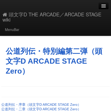
頭文字D THE ARCADE／ARCADE STAGE
wiki
MenuBar
編集
添付
公道列伝・特別編第二弾（頭
凍結
文字D ARCADE STAGE
新規
Zero）
最終更新
一覧
単語検索
公道列伝・序章（頭文字D ARCADE STAGE Zero）
公道列伝・二章（頭文字D ARCADE STAGE Zero）