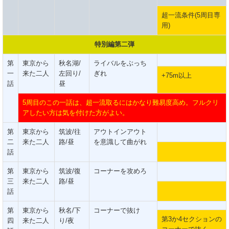
超一流条件(5周目専
用)
特別編第二弾
第
東京から
秋名湖/
ライバルをぶっち
一
来た二人
左回り/
ぎれ
+75m以上
話
昼
5周目のこの一話は、超一流取るにはかなり難易度高め。フルクリ
アしたい方は気を付けた方がよい。
第
東京から
筑波/往
アウトインアウト
二
来た二人
路/昼
を意識して曲がれ
話
第
東京から
筑波/復
コーナーを攻めろ
三
来た二人
路/昼
話
第
東京から
秋名/下
コーナーで抜け
第3か4セクションの
四
来た二人
り/夜