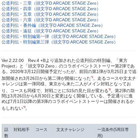
公道列伝・三章（頭文字D ARCADE STAGE Zero）
公道列伝・四章（頭文字D ARCADE STAGE Zero）
公道列伝・五章（頭文字D ARCADE STAGE Zero）
公道列伝・六章（頭文字D ARCADE STAGE Zero）
公道列伝・番外編（頭文字D ARCADE STAGE Zero）
公道列伝・遠征（頭文字D ARCADE STAGE Zero）
公道列伝・特別編第一弾（頭文字D ARCADE STAGE Zero）
公道列伝・特別編第三弾（頭文字D ARCADE STAGE Zero）
Ver.2.22.00 Rev.4 +Bより追加された公道列伝の特別編、「東方
Project」と「頭文字D Zero」のコラボイベントストーリー第2弾であ
る。2020年3月12日開催予定だったが、前回の第1弾が3月25日まで追
*1
加開催され3月26日から第二弾が開催になった
。走るコースや文太チ
ャレンジは第一弾同様、東京から来た二人がメイン対戦となってお
*2
り、コースも同様で、対戦ごとにS15の見た目が変わる
。第2弾の期
間は3月26日から6月30日と変更はなく開催している、予定通りに進
めば7月1日以降の第3弾のコラボイベントストーリーは開催されるか
*3
もしれない
。
話
対戦相手
コース
文太チャレンジ
一流条件(5周目専
数
用)