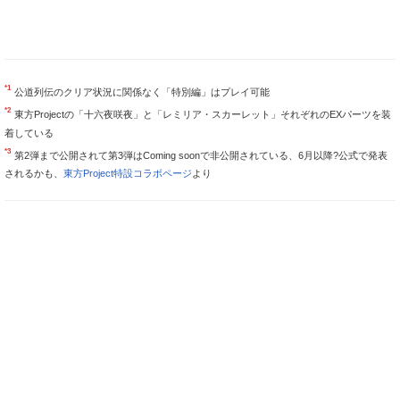
*1
公道列伝のクリア状況に関係なく「特別編」はプレイ可能
*2
東方Projectの「十六夜咲夜」と「レミリア・スカーレット」それぞれのEXパーツを装
着している
*3
第2弾まで公開されて第3弾はComing soonで非公開されている、6月以降?公式で発表
されるかも、
東方Project特設コラボページ
より