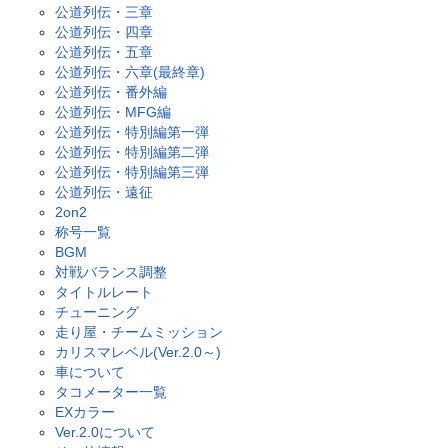
公道列伝・三章
公道列伝・四章
公道列伝・五章
公道列伝・六章(最終章)
公道列伝・番外編
公道列伝・MFG編
公道列伝・特別編第一弾
公道列伝・特別編第二弾
公道列伝・特別編第三弾
公道列伝・遠征
2on2
称号一覧
BGM
対戦バランス調整
タイトルレート
チューニング
走り屋・チームミッション
カリスマレベル(Ver.2.0～)
車について
タコメーター一覧
EXカラー
Ver.2.0について