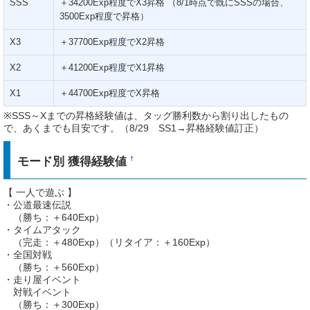
SSS
＋34200Exp程度でX3昇格 （8/1時点で既にSSSの場合、
3500Exp程度で昇格）
X3
＋37700Exp程度でX2昇格
X2
＋41200Exp程度でX1昇格
X1
＋44700Exp程度でX昇格
※SSS～Xまでの昇格経験値は、タッグ勝利数から割り出したもの
で、あくまでも目安です。（8/29 SS1→昇格経験値訂正）
モード別 獲得経験値
†
【 一人で遊ぶ 】
・公道最速伝説
（勝ち：＋640Exp）
・タイムアタック
（完走：＋480Exp）（リタイア：＋160Exp）
・全国対戦
（勝ち：＋560Exp）
・走り屋イベント
対戦イベント
（勝ち：＋300Exp）