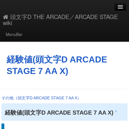
頭文字D THE ARCADE／ARCADE STAGE
wiki
MenuBar
編集
添付
経験値(頭文字D ARCADE
凍結
STAGE 7 AA X)
新規
最終更新
その他（頭文字D ARCADE STAGE 7 AA X）
一覧
経験値(頭文字D ARCADE STAGE 7 AA X)
†
単語検索