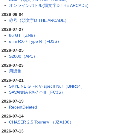
オンラインバトル(頭文字D THE ARCADE)
2026-08-04
称号（頭文字D THE ARCADE）
2026-07-27
86 GT（ZN6）
efini RX-7 Type R（FD3S）
2026-07-25
S2000（AP1）
2026-07-23
用語集
2026-07-21
SKYLINE GT-R V･specII Nur（BNR34）
SAVANNA RX-7 ∞III（FC3S）
2026-07-19
RecentDeleted
2026-07-14
CHASER 2.5 TourerV （JZX100）
2026-07-13