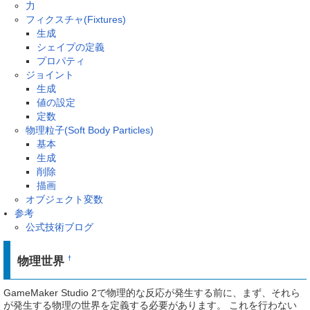
力
フィクスチャ(Fixtures)
生成
シェイプの定義
プロパティ
ジョイント
生成
値の設定
定数
物理粒子(Soft Body Particles)
基本
生成
削除
描画
オブジェクト変数
参考
公式技術ブログ
物理世界
†
GameMaker Studio 2で物理的な反応が発生する前に、まず、それら
が発生する物理の世界を定義する必要があります。 これを行わない