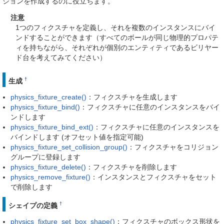
ションを作成するのに役立ちます。
注意
1つのフィクスチャを定義し、それを複数のインスタンスにバイ
ンドすることができます（すべてのボールが同じ物理的プロパテ
ィを持ちながら、それぞれが個別のエンティティであるビリヤー
ド台を考えてみてください）
†
生成
physics_fixture_create()
：フィクスチャを生成します
physics_fixture_bind()
：フィクスチャに任意のインスタンスをバイ
ンドします
physics_fixture_bind_ext()
：フィクスチャに任意のインスタンスを
バインドします (オフセット値を指定可能)
physics_fixture_set_collision_group()
：フィクスチャをコリジョン
グループに登録します
physics_fixture_delete()
：フィクスチャを削除します
physics_remove_fixture()
：インスタンスとフィクスチャをセット
で削除します
†
シェイプの定義
physics_fixture_set_box_shape()
：フィクスチャのボックス形状を