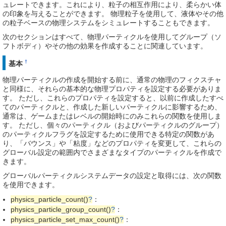
ュレートできます。これにより、粒子の相互作用により、柔らかい体
の印象を与えることができます。 物理粒子を使用して、液体やその他
の粒子ベースの物理システムをシミュレートすることもできます。
次のセクションはすべて、物理パーティクルを使用してグループ（ソ
フトボディ）やその他の効果を作成することに関連しています。
†
基本
物理パーティクルの作成を開始する前に、通常の物理のフィクスチャ
と同様に、それらの基本的な物理プロパティを設定する必要がありま
す。 ただし、これらのプロパティを設定すると、以前に作成したすべ
てのパーティクルと、作成した新しいパーティクルに影響するため、
通常は、ゲームまたはレベルの開始時にのみこれらの関数を使用しま
す。 ただし、個々のパーティクル（およびパーティクルのグループ）
のパーティクルフラグを設定するために使用できる特定の関数があ
り、「バウンス」や「粘度」などのプロパティを変更して、これらの
グローバル設定の範囲内でさまざまなタイプのパーティクルを作成で
きます。
グローバルパーティクルシステムデータの設定と取得には、次の関数
を使用できます。
physics_particle_count()
?
：
physics_particle_group_count()
?
：
physics_particle_set_max_count()
?
：