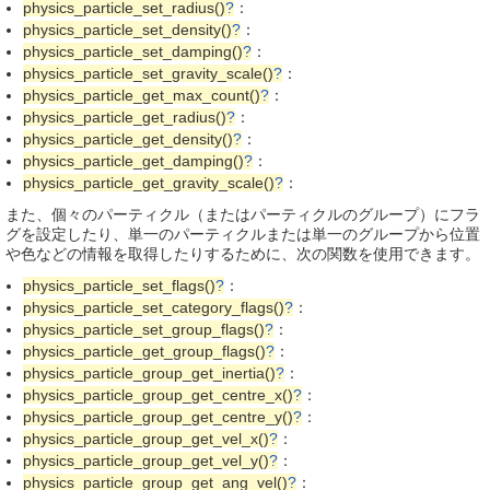
physics_particle_set_radius()
?
：
physics_particle_set_density()
?
：
physics_particle_set_damping()
?
：
physics_particle_set_gravity_scale()
?
：
physics_particle_get_max_count()
?
：
physics_particle_get_radius()
?
：
physics_particle_get_density()
?
：
physics_particle_get_damping()
?
：
physics_particle_get_gravity_scale()
?
：
また、個々のパーティクル（またはパーティクルのグループ）にフラ
グを設定したり、単一のパーティクルまたは単一のグループから位置
や色などの情報を取得したりするために、次の関数を使用できます。
physics_particle_set_flags()
?
：
physics_particle_set_category_flags()
?
：
physics_particle_set_group_flags()
?
：
physics_particle_get_group_flags()
?
：
physics_particle_group_get_inertia()
?
：
physics_particle_group_get_centre_x()
?
：
physics_particle_group_get_centre_y()
?
：
physics_particle_group_get_vel_x()
?
：
physics_particle_group_get_vel_y()
?
：
physics_particle_group_get_ang_vel()
?
：