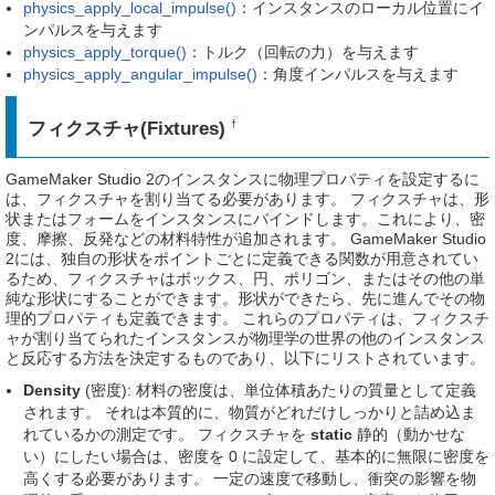
physics_apply_local_impulse()
：インスタンスのローカル位置にイ
ンパルスを与えます
physics_apply_torque()
：トルク（回転の力）を与えます
physics_apply_angular_impulse()
：角度インパルスを与えます
フィクスチャ(Fixtures)
†
GameMaker Studio 2のインスタンスに物理プロパティを設定するに
は、フィクスチャを割り当てる必要があります。 フィクスチャは、形
状またはフォームをインスタンスにバインドします。これにより、密
度、摩擦、反発などの材料特性が追加されます。 GameMaker Studio
2には、独自の形状をポイントごとに定義できる関数が用意されてい
るため、フィクスチャはボックス、円、ポリゴン、またはその他の単
純な形状にすることができます。形状ができたら、先に進んでその物
理的プロパティも定義できます。 これらのプロパティは、フィクスチ
ャが割り当てられたインスタンスが物理学の世界の他のインスタンス
と反応する方法を決定するものであり、以下にリストされています。
Density
(密度): 材料の密度は、単位体積あたりの質量として定義
されます。 それは本質的に、物質がどれだけしっかりと詰め込ま
れているかの測定です。 フィクスチャを
static
静的（動かせな
い）にしたい場合は、密度を 0 に設定して、基本的に無限に密度を
高くする必要があります。 一定の速度で移動し、衝突の影響を物