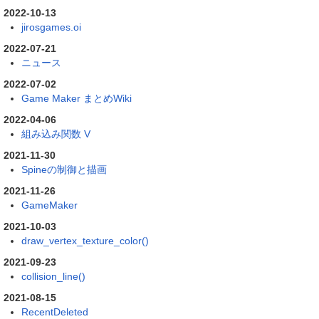
2022-10-13
jirosgames.oi
2022-07-21
ニュース
2022-07-02
Game Maker まとめWiki
2022-04-06
組み込み関数 V
2021-11-30
Spineの制御と描画
2021-11-26
GameMaker
2021-10-03
draw_vertex_texture_color()
2021-09-23
collision_line()
2021-08-15
RecentDeleted