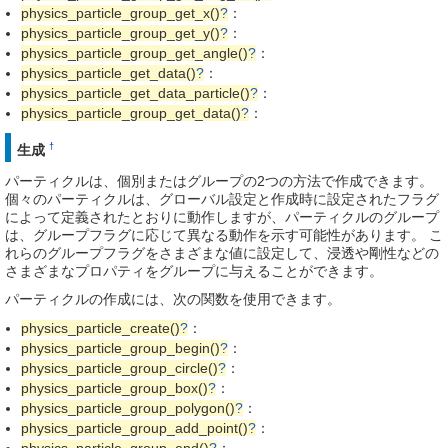
physics_particle_group_get_x()
?
：
physics_particle_group_get_y()
?
：
physics_particle_group_get_angle()
?
：
physics_particle_get_data()
?
：
physics_particle_get_data_particle()
?
：
physics_particle_group_get_data()
?
：
†
生成
パーティクルは、個別またはグループの2つの方法で作成できます。
個々のパーティクルは、グローバル設定と作成時に設定されたフラグ
によって定義されたとおりに動作しますが、パーティクルのグループ
は、グループフラグに応じて異なる動作を示す可能性があります。 こ
れらのグループフラグをさまざまな値に設定して、浸透や剛性などの
さまざまなプロパティをグループに与えることができます。
パーティクルの作成には、次の関数を使用できます。
physics_particle_create()
?
：
physics_particle_group_begin()
?
：
physics_particle_group_circle()
?
：
physics_particle_group_box()
?
：
physics_particle_group_polygon()
?
：
physics_particle_group_add_point()
?
：