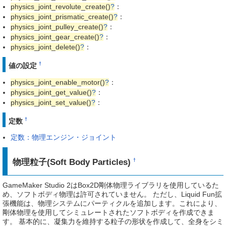
physics_joint_revolute_create()
?
：
physics_joint_prismatic_create()
?
：
physics_joint_pulley_create()
?
：
physics_joint_gear_create()
?
：
physics_joint_delete()
?
：
†
値の設定
physics_joint_enable_motor()
?
：
physics_joint_get_value()
?
：
physics_joint_set_value()
?
：
†
定数
定数：物理エンジン・ジョイント
物理粒子(Soft Body Particles)
†
GameMaker Studio 2はBox2D剛体物理ライブラリを使用しているた
め、ソフトボディ物理は許可されていません。 ただし、Liquid Fun拡
張機能は、物理システムにパーティクルを追加します。これにより、
剛体物理を使用してシミュレートされたソフトボディを作成できま
す。 基本的に、凝集力を維持する粒子の形状を作成して、全身をシミ