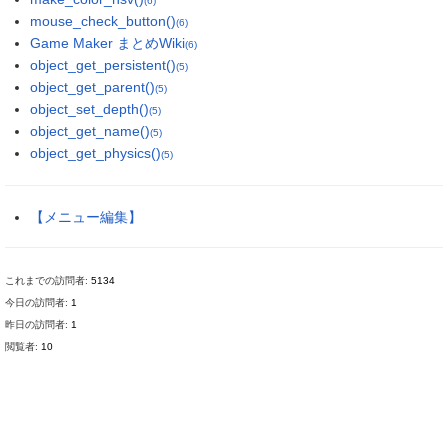
(6)
mouse_check_button()
(6)
Game Maker まとめWiki
(6)
object_get_persistent()
(5)
object_get_parent()
(5)
object_set_depth()
(5)
object_get_name()
(5)
object_get_physics()
(5)
【メニュー編集】
これまでの訪問者:
5134
今日の訪問者:
1
昨日の訪問者:
1
閲覧者:
10