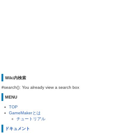
Wiki内検索
#search(): You already view a search box
MENU
TOP
GameMakerとは
チュートリアル
ドキュメント