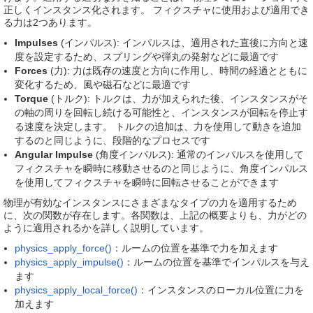
正しくインスタンス化されます。 フィクスチャに使用および適用でき
る力は2つあります。
Impulses
(インパルス): インパルスは、適用された直後に方向と速
度を設定するため、スプリングや弾丸の発射などに最適です
Forces
(力): 力は既存の速度と方向に作用し、時間の経過とともに
変化するため、風や磁石などに最適です
Torque
(トルク): トルクは、力が加えられた後、インスタンスがそ
の軸の周りを回転し続ける可能性と、インスタンスが回転を停止す
る速度を決定します。 トルクの追加は、力を使用して動きを追加
するのと同じように、段階的なプロセスです
Angular Impulse
(角度インパルス): 通常のインパルスを使用して
フィクスチャを瞬時に移動させるのと同じように、角度インパルス
を使用してフィクスチャを瞬時に回転させることができます
物理が有効なインスタンスにさまざまなタイプの力を適用するため
に、次の関数が存在します。各関数は、上記の概要よりも、力がどの
ように適用されるかを詳しく説明しています。
physics_apply_force()
：ルームの位置を基準で力を加えます
physics_apply_impulse()
：ルームの位置を基準でインパルスを与え
ます
physics_apply_local_force()
：インスタンスのローカル位置に力を
加えます