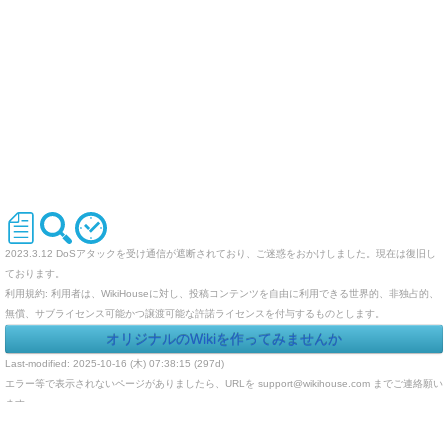
2023.3.12 DoSアタックを受け通信が遮断されており、ご迷惑をおかけしました。現在は復旧し
ております。
利用規約: 利用者は、WikiHouseに対し、投稿コンテンツを自由に利用できる世界的、非独占的、
無償、サブライセンス可能かつ譲渡可能な許諾ライセンスを付与するものとします。
オリジナルのWikiを作ってみませんか
Last-modified: 2025-10-16 (木) 07:38:15 (297d)
エラー等で表示されないページがありましたら、URLを support@wikihouse.com までご連絡願い
ます。
Site admin:
WikiHouse - 無料レンタルWikiサービス
:
WikiHouseランキング
PukiWiki 1.4.7
Copyright © 2001-2006
PukiWiki Developers Team
. License is
GPL
.