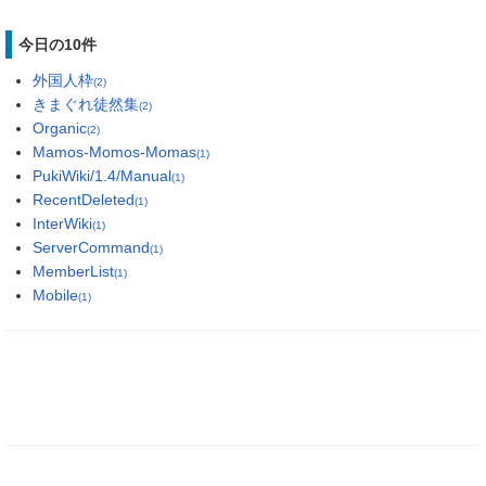
今日の10件
外国人枠
(2)
きまぐれ徒然集
(2)
Organic
(2)
Mamos-Momos-Momas
(1)
PukiWiki/1.4/Manual
(1)
RecentDeleted
(1)
InterWiki
(1)
ServerCommand
(1)
MemberList
(1)
Mobile
(1)