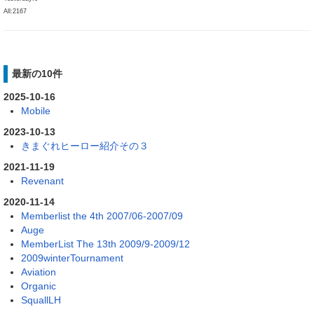
All:2167
最新の10件
2025-10-16
Mobile
2023-10-13
きまぐれヒーロー紹介その３
2021-11-19
Revenant
2020-11-14
Memberlist the 4th 2007/06-2007/09
Auge
MemberList The 13th 2009/9-2009/12
2009winterTournament
Aviation
Organic
SquallLH