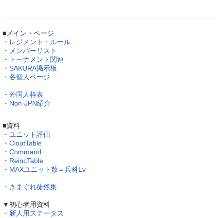
■メイン・ページ
・
レジメント・ルール
・
メンバーリスト
・
トーナメント関連
・
SAKURA掲示板
・
各個人ページ
・
外国人枠表
・
Non-JPN紹介
■資料
・
ユニット評価
・
CloutTable
・
Command
・
ReincTable
・
MAXユニット数＝兵科Lv
・
きまぐれ徒然集
▼初心者用資料
・
新人用ステータス