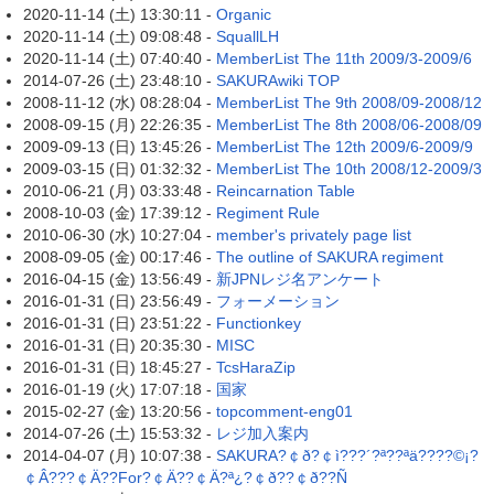
2020-11-14 (土) 13:30:11 -
Organic
2020-11-14 (土) 09:08:48 -
SquallLH
2020-11-14 (土) 07:40:40 -
MemberList The 11th 2009/3-2009/6
2014-07-26 (土) 23:48:10 -
SAKURAwiki TOP
2008-11-12 (水) 08:28:04 -
MemberList The 9th 2008/09-2008/12
2008-09-15 (月) 22:26:35 -
MemberList The 8th 2008/06-2008/09
2009-09-13 (日) 13:45:26 -
MemberList The 12th 2009/6-2009/9
2009-03-15 (日) 01:32:32 -
MemberList The 10th 2008/12-2009/3
2010-06-21 (月) 03:33:48 -
Reincarnation Table
2008-10-03 (金) 17:39:12 -
Regiment Rule
2010-06-30 (水) 10:27:04 -
member's privately page list
2008-09-05 (金) 00:17:46 -
The outline of SAKURA regiment
2016-04-15 (金) 13:56:49 -
新JPNレジ名アンケート
2016-01-31 (日) 23:56:49 -
フォーメーション
2016-01-31 (日) 23:51:22 -
Functionkey
2016-01-31 (日) 20:35:30 -
MISC
2016-01-31 (日) 18:45:27 -
TcsHaraZip
2016-01-19 (火) 17:07:18 -
国家
2015-02-27 (金) 13:20:56 -
topcomment-eng01
2014-07-26 (土) 15:53:32 -
レジ加入案内
2014-04-07 (月) 10:07:38 -
SAKURA?￠ð?￠ì???´?ª??ªä????©¡?
￠Â???￠Ä??For?￠Ä??￠Ä?ª¿?￠ð??￠ð??Ñ