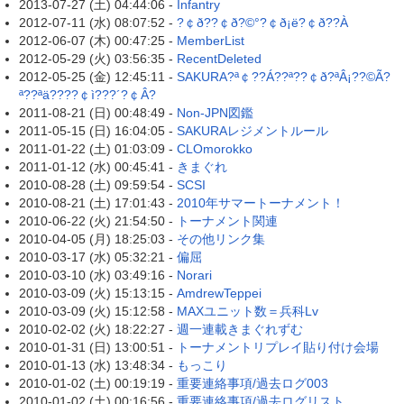
2013-07-27 (土) 04:44:06 -
Infantry
2012-07-11 (水) 08:07:52 -
?￠ð??￠ð?©°?￠ð¡ë?￠ð??À
2012-06-07 (木) 00:47:25 -
MemberList
2012-05-29 (火) 03:56:35 -
RecentDeleted
2012-05-25 (金) 12:45:11 -
SAKURA?ª￠??Á??ª??￠ð?ªÂ¡??©Ã?
ª??ªä????￠ì???´?￠Â?
2011-08-21 (日) 00:48:49 -
Non-JPN図鑑
2011-05-15 (日) 16:04:05 -
SAKURAレジメントルール
2011-01-22 (土) 01:03:09 -
CLOmorokko
2011-01-12 (水) 00:45:41 -
きまぐれ
2010-08-28 (土) 09:59:54 -
SCSI
2010-08-21 (土) 17:01:43 -
2010年サマートーナメント！
2010-06-22 (火) 21:54:50 -
トーナメント関連
2010-04-05 (月) 18:25:03 -
その他リンク集
2010-03-17 (水) 05:32:21 -
偏屈
2010-03-10 (水) 03:49:16 -
Norari
2010-03-09 (火) 15:13:15 -
AmdrewTeppei
2010-03-09 (火) 15:12:58 -
MAXユニット数＝兵科Lv
2010-02-02 (火) 18:22:27 -
週一連載きまぐれずむ
2010-01-31 (日) 13:00:51 -
トーナメントリプレイ貼り付け会場
2010-01-13 (水) 13:48:34 -
もっこり
2010-01-02 (土) 00:19:19 -
重要連絡事項/過去ログ003
2010-01-02 (土) 00:16:56 -
重要連絡事項/過去ログリスト