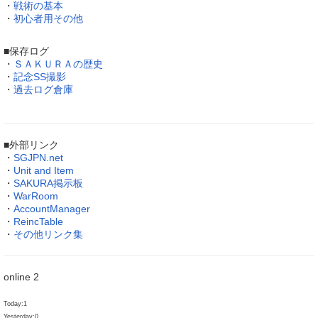
・
戦術の基本
・
初心者用その他
■保存ログ
・
ＳＡＫＵＲＡの歴史
・
記念SS撮影
・
過去ログ倉庫
■外部リンク
・
SGJPN.net
・
Unit and Item
・
SAKURA掲示板
・
WarRoom
・
AccountManager
・
ReincTable
・
その他リンク集
online 2
Today:1
Yesterday:0