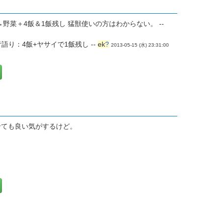
野菜＋4飯＆1飯残し 猛獣使いの方はわからない。 --
り：4飯+ヤサイで1飯残し --
ek
?
2013-05-15 (水) 23:31:00
せても良い気がするけど。