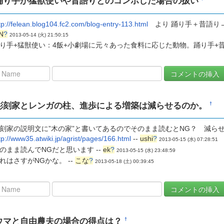
踊り手が猛獣使いや昔語りとのコンボした場合の扱い
tp://felean.blog104.fc2.com/blog-entry-113.html
より 踊り手＋昔語り→
N
?
2013-05-14 (火) 21:50:15
り手+猛獣使い：4飯+小劇場に元々あった食料に応じた動物。踊り手+昔語
彫刻家とレンガの柱、進歩による増築は減らせるのか。
†
刻家の説明文に”木の家”と書いてあるのでそのまま読むとNG？ 減ら
tp://www35.atwiki.jp/agrist/pages/166.html
--
ushi
?
2013-05-15 (水) 07:28:51
のまま読んでNGだと思います --
ek
?
2013-05-15 (水) 23:48:59
れはさすがNGかな。 --
こな
?
2013-05-18 (土) 00:39:45
ウマと自由農夫の場合の得点は？
†