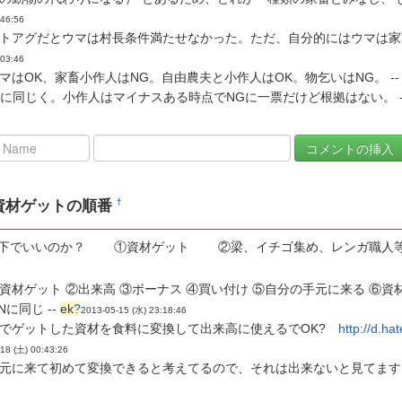
:46:56
トアグだとウマは村長条件満たせなかった。ただ、自分的にはウマは家畜
:03:46
マはOK、家畜小作人はNG。自由農夫と小作人はOK。物乞いはNG。 -
kに同じく。小作人はマイナスある時点でNGに一票だけど根拠はない。 -
資材ゲットの順番
†
以下でいいのか？ ①資材ゲット ②梁、イチゴ集め、レンガ職
資材ゲット ②出来高 ③ボーナス ④買い付け ⑤自分の手元に来る ⑥資材
Nに同じ --
ek
?
2013-05-15 (水) 23:18:46
でゲットした資材を食料に変換して出来高に使えるでOK?
http://d.h
-18 (土) 00:43:26
元に来て初めて変換できると考えてるので、それは出来ないと見てます。