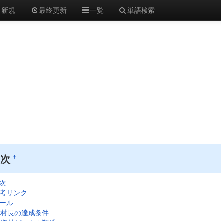
新規
最終更新
一覧
単語検索
目次
†
次
考リンク
ール
村長の達成条件