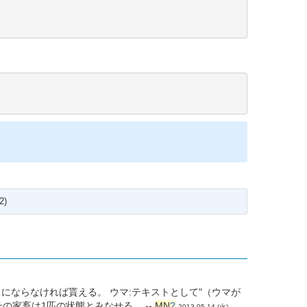
2)
にならなければ貰える。 ウマ:テキストとして"（ウマが
の家畜は1匹の状態とみなせる。 --
MN
?
2013-05-14 (火)