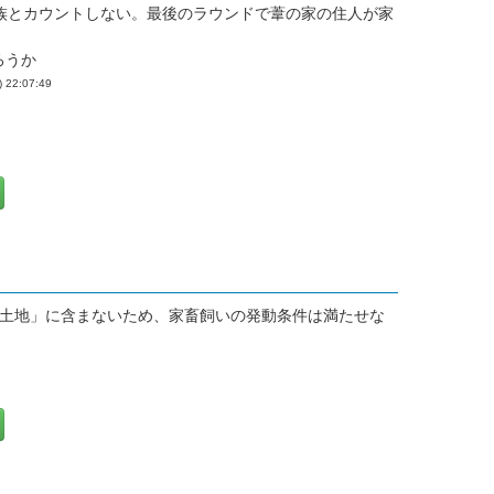
族とカウントしない。最後のラウンドで葦の家の住人が家
だろうか
) 22:07:49
土地」に含まないため、家畜飼いの発動条件は満たせな