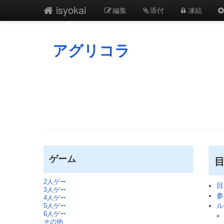
isyokai
編集
添付
凍結
アグリコラ
ゲーム
2人ゲー
目
3人ゲー
参
4人ゲー
ル
5人ゲー
6人ゲー
その他