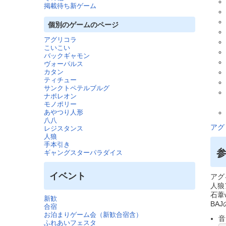
掲載待ち新ゲーム
個別のゲームのページ
アグリコラ
こいこい
バックギャモン
ヴォーパルス
カタン
ティチュー
サンクトペテルブルグ
ナポレオン
モノポリー
あやつり人形
八八
アグ
レジスタンス
人狼
手本引き
ギャングスターパラダイス
イベント
アグ
人狼
石葦w
新歓
BAJ
合宿
お泊まりゲーム会（新歓合宿含）
音
ふれあいフェスタ