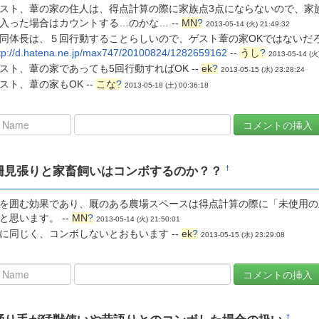
スト、葦の家の住人は、得点計算の際に家族点3点にならないので、家
入った場合はカウントする…のかな… --
MN
?
2013-05-14 (火) 21:49:32
同体長は、５回行動することらしいので、ゲスト葦の家OKではない
tp://d.hatena.ne.jp/max747/20100824/1282659162
--
うし
?
2013-05-14 (火
スト、葦の家であっても5回行動すればOK --
ek
?
2013-05-15 (水) 23:28:24
スト、葦の家もOK --
こな
?
2013-05-18 (土) 00:36:18
柵見張りと家畜飼いはコンボするのか？？
†
を囲む効果であり、厩のある農場スペースは得点計算の際に「未使用の
と思います。 --
MN
?
2013-05-14 (火) 21:50:01
に同じく、コンボしないとおもいます --
ek
?
2013-05-15 (水) 23:29:08
†