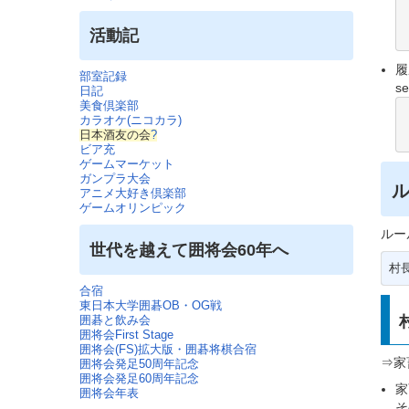
 
活動記
履
部室記録
se
日記
美食倶楽部
  
カラオケ(ニコカラ)
日本酒友の会
?
ビア充
ゲームマーケット
ガンプラ大会
アニメ大好き倶楽部
ゲームオリンピック
ルー
世代を越えて囲将会60年へ
村
合宿
東日本大学囲碁OB・OG戦
囲碁と飲み会
囲将会First Stage
囲将会(FS)拡大版・囲碁将棋合宿
⇒家
囲将会発足50周年記念
囲将会発足60周年記念
家
囲将会年表
そ