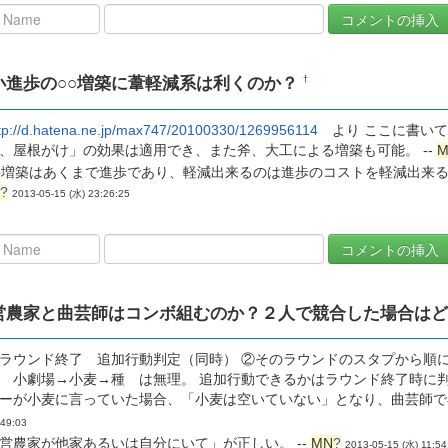
小進歩の○○増築に葦軽減系は利くのか？
†
tp://d.hatena.ne.jp/max747/20100330/1269956114
より ここに書いて
、屋根がけ」の効果は適用でき、また斧、大工による増築も可能。 --
M
○増築はあくまで進歩であり、軽減出来るのは進歩のコストを軽減出来るも
?
2013-05-15 (水) 23:26:25
営農家と曲芸師はコンボ組むのか？２人で競合した場合は
ラウンド終了 追加行動判定（同時） ②そのラウンドのスタプから順
 小劇場→小麦→種 は無理。 追加行動できるかはラウンド終了時に
ーが小麦に言っていた場合、「小麦は空いていない」となり、曲芸師で小
:49:03
営農家が他家あるいは自分にいて」が正しい。 --
MN
?
2013-05-15 (水) 11:54