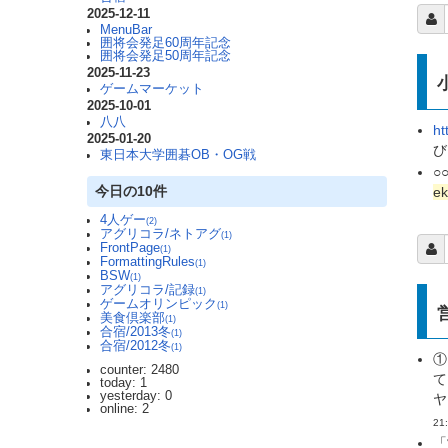
2025-12-11
MenuBar
囲将会発足60周年記念
囲将会発足50周年記念
2025-11-23
ゲームマーケット
2025-10-01
八八
ht
2025-01-20
び
東日本大学囲碁OB・OG戦
○
今日の10件
ek
4人ゲー
(2)
アグリコラ/ネトアグ
(1)
FrontPage
(1)
FormattingRules
(1)
BSW
(1)
アグリコラ/記録
(1)
ゲームオリンピック
(1)
美食倶楽部
(1)
合宿/2013冬
(1)
合宿/2012冬
(1)
①
counter: 2480
て
today: 1
yesterday: 0
ヤ
online: 2
21
「