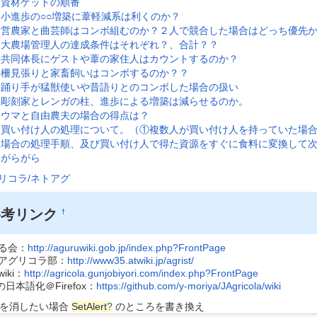
資材ゲットの順番
小進歩の○○増築に葦軽減系は利くのか？
営農家と曲芸師はコンボ組むのか？２人で競合した場合はどっち優先
大農場管理人の達成条件はそれぞれ？、合計？？
共同体長にゲストや葦の家住人はカウントするのか？
柵見張りと家畜飼いはコンボするのか？？
踊り手が猛獣使いや昔語りとのコンボした場合の扱い
彫刻家とレンガの柱、進歩による増築は減らせるのか。
ウマと自由農夫の場合の得点は？
買い付け人の処理について。（①複数人が買い付け人を持っていた場
場合の処理手順、及び買い付け人で得た資源をすぐに食料に変換して
がらがら
リコラ/ネトアグ
参考リンク
†
る会：
http://aguruwiki.gob.jp/index.php?FrontPage
アグリコラ部：
http://www35.atwiki.jp/agrist/
iki：
http://agricola.gunjobiyori.com/index.php?FrontPage
の日本語化＠Firefox：
https://github.com/y-moriya/JAgricola/wiki
を消したい場合
SetAlert
?
のところを書き換え