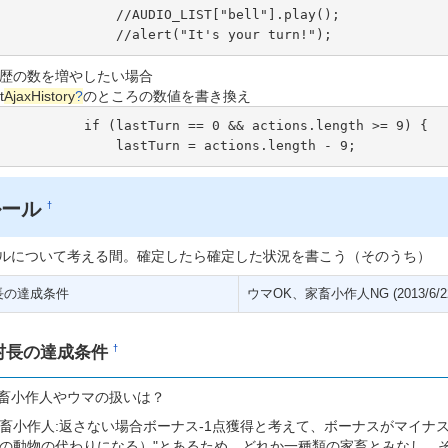
              //AUDIO_LIST["bell"].play(); 

               //alert("It's your turn!"); 
歴の数を増やしたい場合
t
AjaxHistory
?
のところの数値を書き換え
         if (lastTurn == 0 && actions.length >= 9) {

               lastTurn = actions.length - 9;
ルール
†
ルについて考える間。確定したら確定した状況を書こう（そのうち）
長の達成条件
ウマOK、家畜小作人NG (2013/6/2
村長の達成条件
†
畜小作人やウマの扱いは？
畜小作人:返さない場合ボーナス-1点獲得と考えて、ボーナスがマイナス
の動物の代わりになる）"とあるため、どれか一種類の家畜とみなし、そ