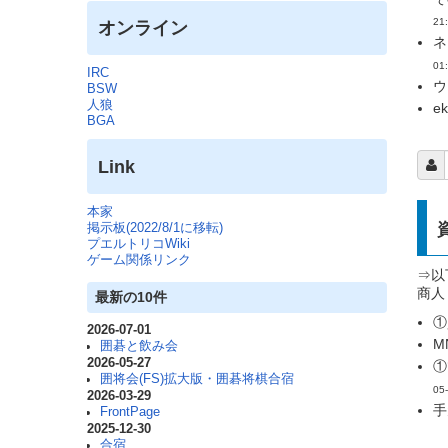
21
オンライン
ネ
01
IRC
ウ
BSW
人狼
e
BGA
Link
本家
掲示板(2022/8/1に移転)
プエルトリコWiki
ゲーム関係リンク
⇒
商人
最新の10件
①
2026-07-01
M
囲碁と飲み会
2026-05-27
①
囲将会(FS)拡大版・囲碁将棋合宿
05
2026-03-29
手
FrontPage
2025-12-30
合宿