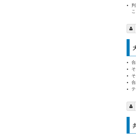
判
合
そ
そ
合
テ