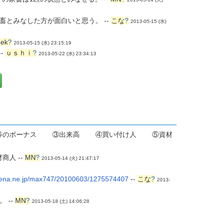
とみなした方が面白いと思う。 --
こな
?
2013-05-15 (水)
-
ek
?
2013-05-15 (水) 23:15:19
-
ｕｓｈｉ
?
2013-05-22 (水) 23:34:13
人等のボーナス ③出来高 ④買い付け人 ⑤資材
商人 --
MN
?
2013-05-14 (火) 21:47:17
atena.ne.jp/max747/20100603/1275574407
--
こな
?
2013-
 --
MN
?
2013-05-18 (土) 14:06:28