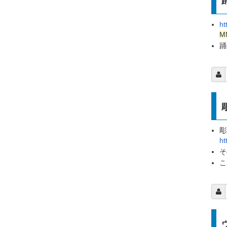
ht
M
踊
彫
ht
そ
こ