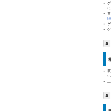
ゲ
に
共
ht
ゲ
ゲ
厩
い
上