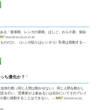
ある「柴屋根、レンガの屋根、はしご、わら小屋、柴結
N
?
2013-05-14 (火) 21:47:40
のだけ。（レンガ貼りはレンガ-1）乳母は発動する --
どっち優先か？
†
に追加行動（同じ人間は動かせない） 同じ人間を動かし
判定を行い、営農家が上家あるいは自分にいてそのプレイ
麦に移動することはできない。 --
MN
?
2013-05-14 (火)
:02