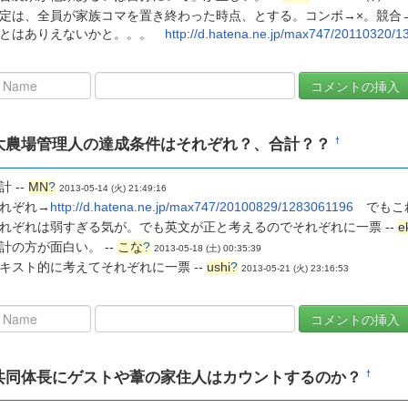
定は、全員が家族コマを置き終わった時点、とする。コンボ→×。競合
ことはありえないかと。。。
http://d.hatena.ne.jp/max747/20110320/
大農場管理人の達成条件はそれぞれ？、合計？？
†
計 --
MN
?
2013-05-14 (火) 21:49:16
れぞれ→
http://d.hatena.ne.jp/max747/20100829/1283061196
でもこれ
れぞれは弱すぎる気が。でも英文が正と考えるのでそれぞれに一票 --
e
計の方が面白い。 --
こな
?
2013-05-18 (土) 00:35:39
キスト的に考えてそれぞれに一票 --
ushi
?
2013-05-21 (火) 23:16:53
共同体長にゲストや葦の家住人はカウントするのか？
†