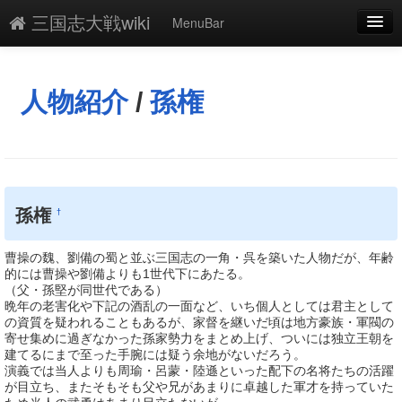
三国志大戦wiki
MenuBar
編集
添付
人物紹介
/
孫権
凍結
新規
最終更新
孫権
†
一覧
曹操の魏、劉備の蜀と並ぶ三国志の一角・呉を築いた人物だが、年齢
単語検索
的には曹操や劉備よりも1世代下にあたる。
（父・孫堅が同世代である）
晩年の老害化や下記の酒乱の一面など、いち個人としては君主として
の資質を疑われることもあるが、家督を継いだ頃は地方豪族・軍閥の
寄せ集めに過ぎなかった孫家勢力をまとめ上げ、ついには独立王朝を
建てるにまで至った手腕には疑う余地がないだろう。
演義では当人よりも周瑜・呂蒙・陸遜といった配下の名将たちの活躍
が目立ち、またそもそも父や兄があまりに卓越した軍才を持っていた