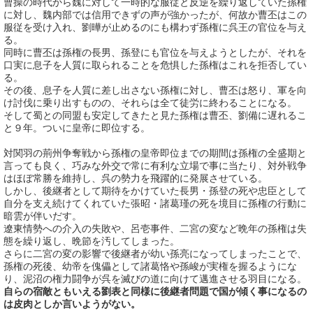
曹操の時代から魏に対して一時的な服従と反逆を繰り返していた孫権
に対し、魏内部では信用できずの声が強かったが、何故か曹丕はこの
服従を受け入れ、劉曄が止めるのにも構わず孫権に呉王の官位を与え
る。
同時に曹丕は孫権の長男、孫登にも官位を与えようとしたが、それを
口実に息子を人質に取られることを危惧した孫権はこれを拒否してい
る。
その後、息子を人質に差し出さない孫権に対し、曹丕は怒り、軍を向
け討伐に乗り出すものの、それらは全て徒労に終わることになる。
そして蜀との同盟も安定してきたと見た孫権は曹丕、劉備に遅れるこ
と９年。ついに皇帝に即位する。
対関羽の荊州争奪戦から孫権の皇帝即位までの期間は孫権の全盛期と
言っても良く、巧みな外交で常に有利な立場で事に当たり、対外戦争
はほぼ常勝を維持し、呉の勢力を飛躍的に発展させている。
しかし、後継者として期待をかけていた長男・孫登の死や忠臣として
自分を支え続けてくれていた張昭・諸葛瑾の死を境目に孫権の行動に
暗雲が伴いだす。
遼東情勢への介入の失敗や、呂壱事件、二宮の変など晩年の孫権は失
態を繰り返し、晩節を汚してしまった。
さらに二宮の変の影響で後継者が幼い孫亮になってしまったことで、
孫権の死後、幼帝を傀儡として諸葛恪や孫峻が実権を握るようにな
り、泥沼の権力闘争が呉を滅びの道に向けて邁進させる羽目になる。
自らの宿敵ともいえる劉表と同様に後継者問題で国が傾く事になるの
は皮肉としか言いようがない。