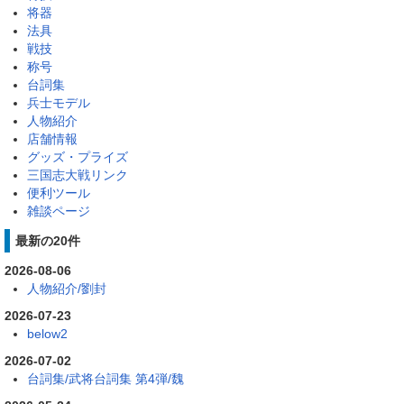
将器
法具
戦技
称号
台詞集
兵士モデル
人物紹介
店舗情報
グッズ・プライズ
三国志大戦リンク
便利ツール
雑談ページ
最新の20件
2026-08-06
人物紹介/劉封
2026-07-23
below2
2026-07-02
台詞集/武将台詞集 第4弾/魏