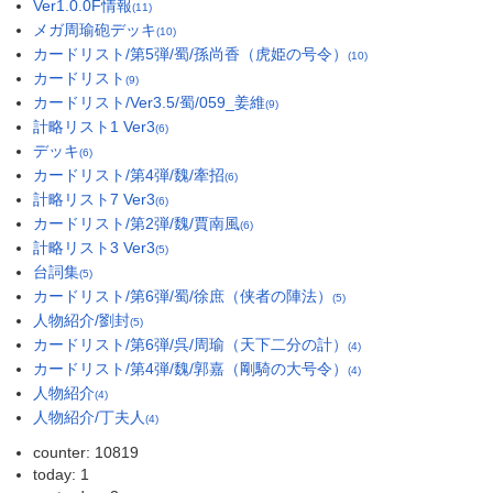
Ver1.0.0F情報
(11)
メガ周瑜砲デッキ
(10)
カードリスト/第5弾/蜀/孫尚香（虎姫の号令）
(10)
カードリスト
(9)
カードリスト/Ver3.5/蜀/059_姜維
(9)
計略リスト1 Ver3
(6)
デッキ
(6)
カードリスト/第4弾/魏/牽招
(6)
計略リスト7 Ver3
(6)
カードリスト/第2弾/魏/賈南風
(6)
計略リスト3 Ver3
(5)
台詞集
(5)
カードリスト/第6弾/蜀/徐庶（侠者の陣法）
(5)
人物紹介/劉封
(5)
カードリスト/第6弾/呉/周瑜（天下二分の計）
(4)
カードリスト/第4弾/魏/郭嘉（剛騎の大号令）
(4)
人物紹介
(4)
人物紹介/丁夫人
(4)
counter: 10819
today: 1