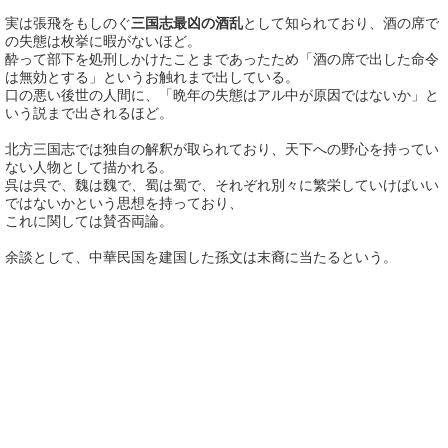
実は張飛をもしのぐ
三国志最凶の酒乱
として知られており、酒の席で
の失態は枚挙に暇がないほど。
酔って部下を処刑しかけたことまであったため「酒の席で出した命令
は無効とする」というお触れまで出している。
口の悪い後世の人間に、「晩年の失態はアル中が原因ではないか」と
いう説まで出されるほど。
北方三国志では独自の解釈が取られており、天下への野心を持ってい
ない人物として描かれる。
呉は呉で、魏は魏で、蜀は蜀で、それぞれ別々に繁栄していけばいい
ではないかという思想を持っており、
これに関しては賛否両論。
余談として、中華民国を建国した孫文は末裔に当たるという。