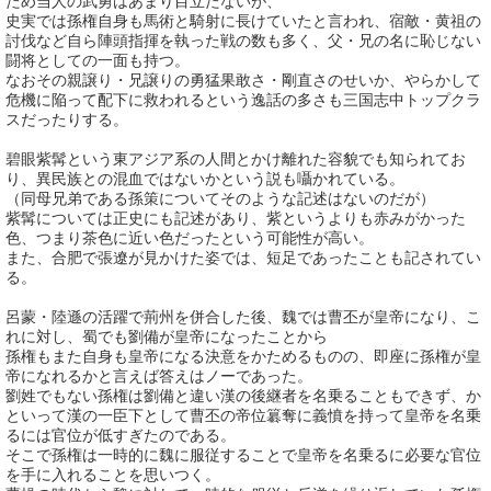
ため当人の武勇はあまり目立たないが、
史実では孫権自身も馬術と騎射に長けていたと言われ、宿敵・黄祖の
討伐など自ら陣頭指揮を執った戦の数も多く、父・兄の名に恥じない
闘将としての一面も持つ。
なおその親譲り・兄譲りの勇猛果敢さ・剛直さのせいか、やらかして
危機に陥って配下に救われるという逸話の多さも三国志中トップクラ
スだったりする。
碧眼紫髯という東アジア系の人間とかけ離れた容貌でも知られてお
り、異民族との混血ではないかという説も囁かれている。
（同母兄弟である孫策についてそのような記述はないのだが）
紫髯については正史にも記述があり、紫というよりも赤みがかった
色、つまり茶色に近い色だったという可能性が高い。
また、合肥で張遼が見かけた姿では、短足であったことも記されてい
る。
呂蒙・陸遜の活躍で荊州を併合した後、魏では曹丕が皇帝になり、こ
れに対し、蜀でも劉備が皇帝になったことから
孫権もまた自身も皇帝になる決意をかためるものの、即座に孫権が皇
帝になれるかと言えば答えはノーであった。
劉姓でもない孫権は劉備と違い漢の後継者を名乗ることもできず、か
といって漢の一臣下として曹丕の帝位簒奪に義憤を持って皇帝を名乗
るには官位が低すぎたのである。
そこで孫権は一時的に魏に服従することで皇帝を名乗るに必要な官位
を手に入れることを思いつく。