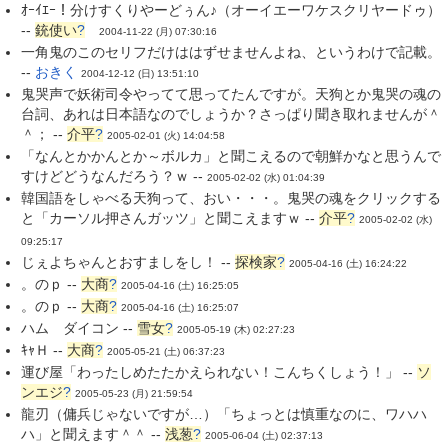
ｵｰｲｴｰ！分けすくりやーどぅん♪（オーイエーワケスクリヤードゥ）
--
銃使い
?
2004-11-22 (月) 07:30:16
一角鬼のこのセリフだけははずせませんよね、というわけで記載。
--
おきく
2004-12-12 (日) 13:51:10
鬼哭声で妖術司令やってて思ってたんですが。天狗とか鬼哭の魂の
台詞、あれは日本語なのでしょうか？さっぱり聞き取れませんが＾
＾； --
介平
?
2005-02-01 (火) 14:04:58
「なんとかかんとか～ボルカ」と聞こえるので朝鮮かなと思うんで
すけどどうなんだろう？ｗ --
2005-02-02 (水) 01:04:39
韓国語をしゃべる天狗って、おい・・・。鬼哭の魂をクリックする
と「カーソル押さんガッツ」と聞こえますｗ --
介平
?
2005-02-02 (水)
09:25:17
じぇよちゃんとおすましをし！ --
探検家
?
2005-04-16 (土) 16:24:22
。のｐ --
大商
?
2005-04-16 (土) 16:25:05
。のｐ --
大商
?
2005-04-16 (土) 16:25:07
ハム ダイコン --
雪女
?
2005-05-19 (木) 02:27:23
ｷｬＨ --
大商
?
2005-05-21 (土) 06:37:23
運び屋「わったしめたたかえられない！こんちくしょう！」 --
ソ
ンエジ
?
2005-05-23 (月) 21:59:54
龍刃（傭兵じゃないですが…）「ちょっとは慎重なのに、ワハハ
ハ」と聞えます＾＾ --
浅葱
?
2005-06-04 (土) 02:37:13