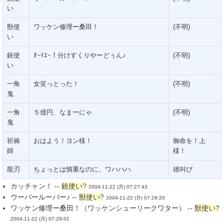
い
獣使
ワッケン修理ー桑田！
(不明)
い
銃使
ｵｰｲｴｰ！分けすくりやーどぅん♪
(不明)
い
一角
女笑っとった！
(不明)
鬼
一角
５億円、なまーにゃ
(不明)
鬼
祈祷
おはよう！ヨン様！
御命を！上
師
様！
龍刃
ちょっとは慎重なのに、ワハハハ
雄叫び
カッチャン！ --
銃使い
?
2004-11-22 (月) 07:27:43
ウーパールーパー♪ --
獣使い
?
2004-11-22 (月) 07:28:20
ワッケン修理ー桑田！（ワッケンシューリークワター） --
獣使い
?
2004-11-22 (月) 07:29:01