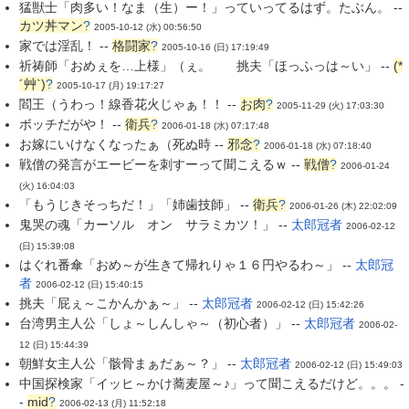
猛獣士「肉多い！なま（生）ー！」っていってるはず。たぶん。 --
カツ丼マン
?
2005-10-12 (水) 00:56:50
家では淫乱！ --
格闘家
?
2005-10-16 (日) 17:19:49
祈祷師「おめぇを…上様」（ぇ。 挑夫「ほっふっは～い」 --
(*
´艸`)
?
2005-10-17 (月) 19:17:27
閻王（うわっ！線香花火じゃぁ！！ --
お肉
?
2005-11-29 (火) 17:03:30
ボッチだがや！ --
衛兵
?
2006-01-18 (水) 07:17:48
お嫁にいけなくなったぁ（死ぬ時 --
邪念
?
2006-01-18 (水) 07:18:40
戦僧の発言がエービーを刺すーって聞こえるｗ --
戦僧
?
2006-01-24
(火) 16:04:03
「もうじきそっちだ！」「姉歯技師」 --
衛兵
?
2006-01-26 (木) 22:02:09
鬼哭の魂「カーソル オン サラミカツ！」 --
太郎冠者
2006-02-12
(日) 15:39:08
はぐれ番傘「おめ～が生きて帰れりゃ１６円やるわ～」 --
太郎冠
者
2006-02-12 (日) 15:40:15
挑夫「屁ぇ～こかんかぁ～」 --
太郎冠者
2006-02-12 (日) 15:42:26
台湾男主人公「しょ～しんしゃ～（初心者）」 --
太郎冠者
2006-02-
12 (日) 15:44:39
朝鮮女主人公「骸骨まぁだぁ～？」 --
太郎冠者
2006-02-12 (日) 15:49:03
中国探検家「イッヒ～かけ蕎麦屋～♪」って聞こえるだけど。。。 -
-
mid
?
2006-02-13 (月) 11:52:18