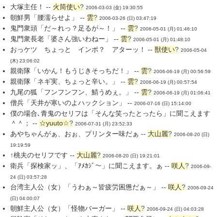
大塚主任！ --
火筒使い
?
2006-03-03 (金) 19:30:55
朝鮮男「腰濡らせよ」 --
雲
?
2006-03-26 (日) 03:47:19
鬼門衆頭「だ～れっ？足るが～！」 --
雲
?
2006-05-01 (月) 01:46:10
鬼門衆長老「婆さん強いわねー」 --
雲
?
2006-05-01 (月) 01:48:10
おっケツ ちょっと インポ？ アターッ！ --
獣使い
?
2006-05-04
(木) 23:06:02
親衛隊「いかん！もうじきそっちだ！」 --
雲
?
2006-06-19 (月) 00:56:59
親衛隊「ネギ実、ちょっと辛い。」 --
雲
?
2006-06-19 (月) 00:57:54
九尾の狐「フンフンフン、鯖うめぇ。」 --
雲
?
2006-06-19 (月) 01:06:41
僧兵「天井が寒いのよハックション」 --
2006-07-16 (日) 15:14:00
僕の場合､青鬼のセリフは「そんな笑ったとったら」に聞こえます
＾＾； --
☆yuuto☆
?
2006-07-31 (月) 23:52:33
あやちゃんがぁ、おぉ、プリンター味だぁ --
大山麗
?
2006-08-20 (日)
19:19:59
↑桃夫のセリフです --
大山麗
?
2006-08-20 (日) 19:21:01
衛兵「探検家ッ」、「ｱﾒｶｼﾞ～」に聞こえます。ぁ --
咲人
?
2006-09-
24 (日) 03:57:28
台湾主人公（女）「うわぁ～皆疲労困憊だぁ～」 --
咲人
?
2006-09-24
(日) 04:00:07
朝鮮主人公（女）「怪物バーガー」 --
咲人
?
2006-09-24 (日) 04:03:28