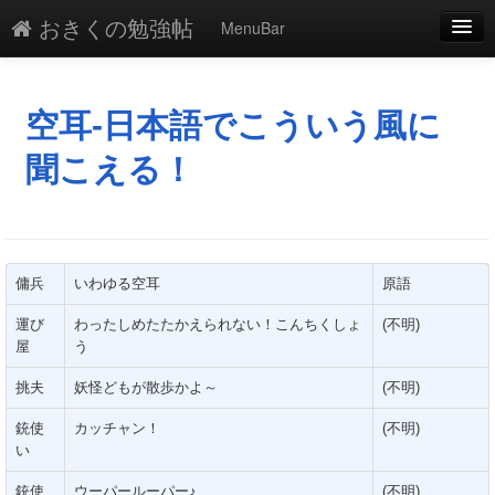
おきくの勉強帖
MenuBar
編集
添付
空耳-日本語でこういう風に
凍結
聞こえる！
新規
最終更新
傭兵
いわゆる空耳
原語
一覧
運び
わったしめたたかえられない！こんちくしょ
(不明)
単語検索
屋
う
挑夫
妖怪どもが散歩かよ～
(不明)
銃使
カッチャン！
(不明)
い
銃使
ウーパールーパー♪
(不明)