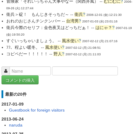
冒険家「それいっちゃん大事やなー（関西弁風） --
むにむに
?
2006-
09-26 (火) 12:27:44
衛兵＞碇！ もんじきそっちだ～ --
衛兵
?
2006-12-01 (金) 12:21:30
おれのおじさんチンクンパー --
台湾男
?
2007-01-03 (水) 23:01:16
衛兵今際のセリフ：金色夜叉はどっちだぁ！ --
はにゃ？
?
2007-01-19
(金) 19:50:20
すぐいっちゃいましょう。 --
風水使い
?
2007-02-12 (月) 21:07:16
ﾌﾌ、程よい暖冬。 --
風水使い
?
2007-02-12 (月) 21:08:51
コピペだー！！！！！ --
野人
?
2007-02-12 (月) 21:11:03
最新の20件
2017-01-09
Guestbook for foreign visitors
2013-06-24
naruda
2012-07-25