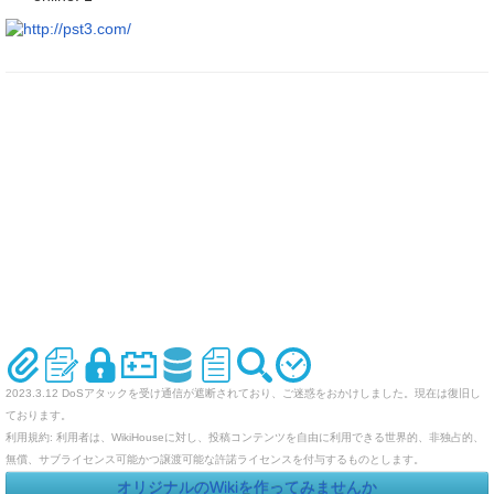
2023.3.12 DoSアタックを受け通信が遮断されており、ご迷惑をおかけしました。現在は復旧し
ております。
利用規約: 利用者は、WikiHouseに対し、投稿コンテンツを自由に利用できる世界的、非独占的、
無償、サブライセンス可能かつ譲渡可能な許諾ライセンスを付与するものとします。
オリジナルのWikiを作ってみませんか