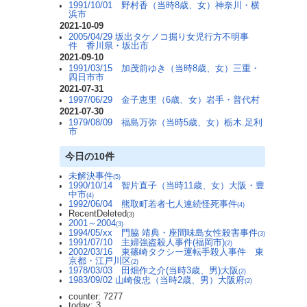
1991/10/01 野村香（当時8歳、女）神奈川・横
浜市
2021-10-09
2005/04/29 坂出タケノコ掘り女児行方不明事
件 香川県・坂出市
2021-09-10
1991/03/15 加茂前ゆき（当時8歳、女）三重・
四日市市
2021-07-31
1997/06/29 金子恵里（6歳、女）岩手・普代村
2021-07-30
1979/08/09 福島万弥（当時5歳、女）栃木.足利
市
今日の10件
未解決事件
(5)
1990/10/14 智片直子（当時11歳、女）大阪・豊
中市
(4)
1992/06/04 熊取町若者七人連続怪死事件
(4)
RecentDeleted
(3)
2001～2004
(3)
1994/05/xx 門脇 靖典・座間味島女性殺害事件
(3)
1991/07/10 主婦強盗殺人事件(福岡市)
(2)
2002/03/16 東篠崎タクシー運転手殺人事件 東
京都・江戸川区
(2)
1978/03/03 田畑作之介(当時3歳、男)大阪
(2)
1983/09/02 山崎俊忠（当時2歳、男）大阪府
(2)
counter: 7277
today: 3