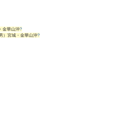
城・金華山沖
?
歳、男）宮城・金華山沖
?