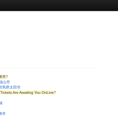
崎市
?
・福山市
 群馬県太田市
s Tickets Are Awaiting You OnLine
?
保
崎市