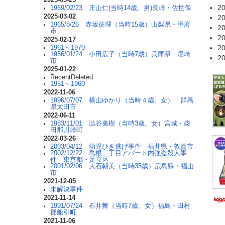
20
1969/02/23 庄山仁(当時14歳、男)長崎・佐世保
2025-03-02
20
1965/8/26 赤坂征理（当時15歳）山梨県・甲府
20
市
20
2025-02-17
20
1961～1970
1956/01/24 小田広子（当時7歳）兵庫県・尼崎
20
市
2025-01-22
RecentDeleted
1951～1960
2022-11-06
1996/07/07 横山ゆかり（当時４歳、女） 群馬
県太田市
2022-06-11
1983/11/01 澁谷美樹（当時3歳、女）宮城・柴
田郡川崎町
2022-03-26
2003/04/12 幼児ひき逃げ事件 福井県・敦賀市
2002/12/22 島根二丁目アパート内強盗殺人事
件 東京都・足立区
2001/02/06 大石朝美（当時35歳）広島県・福山
市
2021-12-05
未解決事件
2021-11-14
1991/07/24 石井舞（当時7歳、女）福島・田村
郡船引町
2021-11-06