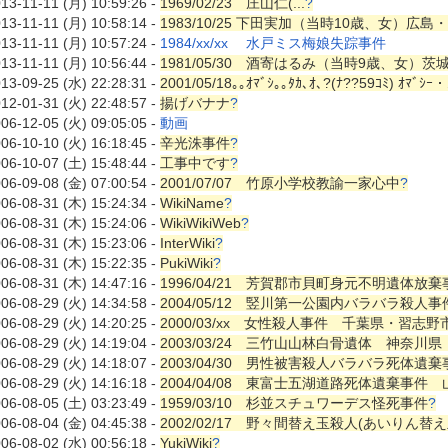
13-11-11 (月) 10:59:26 -
1969/02/23 庄山仁(...
?
13-11-11 (月) 10:58:14 -
1983/10/25 下田実加（当時10歳、女）広
13-11-11 (月) 10:57:24 -
1984/xx/xx 水戸ミス梅娘失踪事件
13-11-11 (月) 10:56:44 -
1981/05/30 酒寄はるみ（当時9歳、女）茨
13-09-25 (水) 22:28:31 -
2001/05/18｡｡ｵﾏﾞｼ｡｡ﾀｶ､ｵ､?(ﾅ??59ｺﾐ) ｵﾏﾞｼｰ・
12-01-31 (火) 22:48:57 -
揚げバナナ
?
06-12-05 (火) 09:05:05 -
動画
06-10-10 (火) 16:18:45 -
辛光洙事件
?
06-10-07 (土) 15:48:44 -
工事中です
?
06-09-08 (金) 07:00:54 -
2001/07/07 竹原小学校教諭一家心中
?
06-08-31 (木) 15:24:34 -
WikiName
?
06-08-31 (木) 15:24:06 -
WikiWikiWeb
?
06-08-31 (木) 15:23:06 -
InterWiki
?
06-08-31 (木) 15:22:35 -
PukiWiki
?
06-08-31 (木) 14:47:16 -
1996/04/21 芳賀郡市貝町身元不明遺体放棄
06-08-29 (火) 14:34:58 -
2004/05/12 竪川第一公園内バラバラ殺人
06-08-29 (火) 14:20:25 -
2000/03/xx 女性殺人事件 千葉県・習志野
06-08-29 (火) 14:19:04 -
2003/03/24 三竹山山林白骨遺体 神奈川
06-08-29 (火) 14:18:07 -
2003/04/30 男性被害殺人バラバラ死体
06-08-29 (火) 14:16:18 -
2004/04/08 東富士五湖道路死体遺棄事件
06-08-05 (土) 03:23:49 -
1959/03/10 杉並スチュワーデス怪死事件
?
06-08-04 (金) 04:45:38 -
2002/02/17 野々間替え玉殺人(あいり
06-08-02 (水) 00:56:18 -
YukiWiki
?