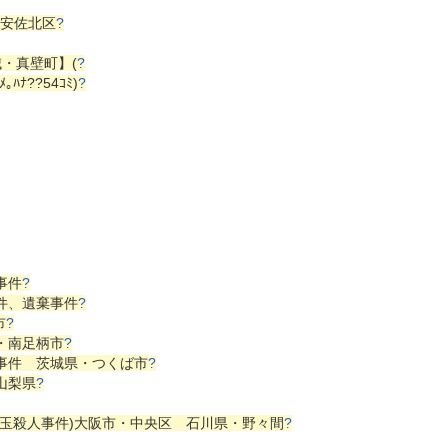
島・安佐北区
?
城・真壁町】(
?
ﾒ｡ﾊﾅ??54ｺﾐ)
?
事件
?
事件、遺棄事件
?
市
?
県・南足柄市
?
遺棄事件 茨城県・つくば市
?
 山梨県
?
ん替え玉殺人事件)大阪市・中央区 石川県・野々間
?