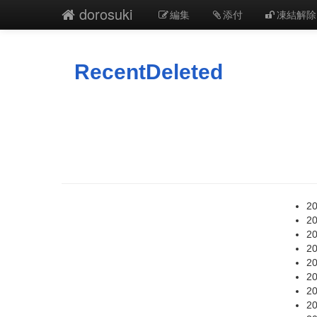
dorosuki
編集
添付
凍結解除
RecentDeleted
20
20
20
20
20
20
20
20