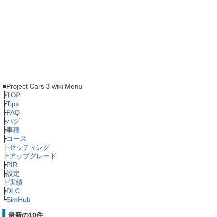
■Project Cars 3 wiki Menu
┣
TOP
┣
Tips
┣
FAQ
┣
バグ
┣
車種
┣
コース
┣
セッティング
┣
アップグレード
┣
PIR
┣
設定
┣
実績
┣
DLC
┗
SimHub
最新の10件