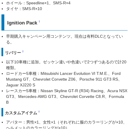
ホイール：Speedline×1、SMS-R×4
タイヤ：SMS-R×10
Ignition Pack
†
早期購入キャンペーン用コンテンツ。現在は有料DLCとなってい
る。
†
リバリー
以下10車種に追加。ゼッケン違いや色違いで2つずつあるので計20
種類。
ロードカー5車種：Mitsubishi Lancer Evolution VI T.M.E.、Ford
Mustang GT、Chevrolet Corvette Z06、Porsche 911 GT3 RS、
Jaguar XJ220 S
レースカー5車種：Nissan Skyline GT-R (R34) Racing、Acura NSX
GT3、Mercedes-AMG GT3、Chevrolet Corvette C8.R、Formula
B
†
カスタムアイテム
アバター：男性×1、女性×1（それぞれに服のカラーリングが×10、
ヘルメットのカラーリングが×10）