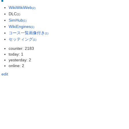
WikiWikiWeb
(2)
DLC
(1)
SimHub
(1)
WikiEngines
(1)
コース一覧画像付き
(1)
セッティング
(1)
counter: 2183
today: 1
yesterday: 2
online: 2
edit