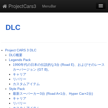
ProjectCars3
MenuBar
編集
添付
DLC
凍結
新規
Project CARS 3 DLC
最終更新
DLC概要
Legends Pack
一覧
1990年代の日本の伝説的な3台 (Road E)、およびそのレース
カーバージョン (GT B)。
単語検索
キャリア
リバリー
カスタムアイテム
Style Pack
最新スーパーカー3台 (Road A×1台、Hyper Car×2台)
キャリア
リバリー