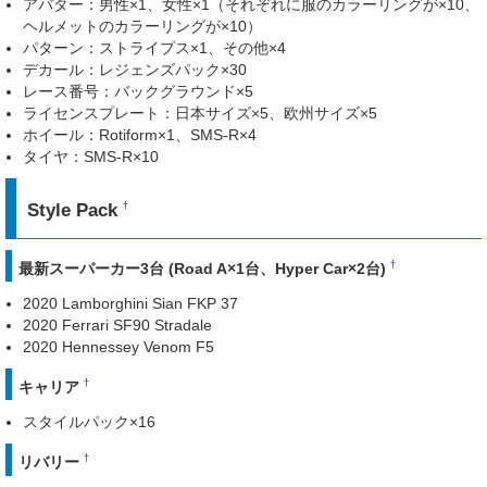
アバター：男性×1、女性×1（それぞれに服のカラーリングが×10、
ヘルメットのカラーリングが×10）
パターン：ストライプス×1、その他×4
デカール：レジェンズパック×30
レース番号：バックグラウンド×5
ライセンスプレート：日本サイズ×5、欧州サイズ×5
ホイール：Rotiform×1、SMS-R×4
タイヤ：SMS-R×10
Style Pack
†
†
最新スーパーカー3台 (Road A×1台、Hyper Car×2台)
2020 Lamborghini Sian FKP 37
2020 Ferrari SF90 Stradale
2020 Hennessey Venom F5
†
キャリア
スタイルパック×16
†
リバリー