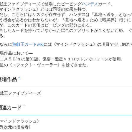
王ファイブディーズで登場したピーピング
ハンデス
カード。
インドクラッシュ》とほぼ同等の効果を持つ。
し、こちらにはリスクが存在せず、ハンデスは「墓地へ送る」となっ
機会があるかはわからないが、「墓地へ送る」ため【暗黒界】相手に
、このカードの真価はピーピングの部分にある。
したカードを持っていなかった場合のデメリットが全くないため、《
る。
なみに
遊戯王カードwiki
には《マインドクラッシュ》の項目で少し触れ
場作品において―
ニメ５Ｄ’ｓの第91話、鬼柳・遊星ｖｓロットンでロットンが使用。
星の《エフェクト・ヴェーラー》を捨てさせた。
登場作品
†
戯王ファイブディーズ
関連カード
†
マインドクラッシュ》
異次元の指名者》