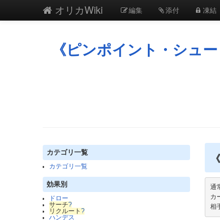
オリカWiki
編集
添付
凍結
《ピンポイント・シュー
カテゴリ一覧
《
カテゴリ一覧
効果別
通常
カ
ドロー
サーチ
?
相
リクルート
?
ハンデス