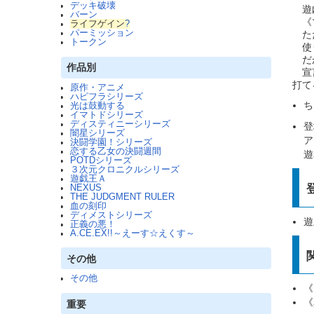
デッキ破壊
遊戯
バーン
《マ
ライフゲイン
?
パーミッション
ただ
トークン
使う
だが
作品別
宣言
打て
原作・アニメ
ハピフラシリーズ
ち
光は鼓動する
イマトドシリーズ
ディスティニーシリーズ
登
闇星シリーズ
ア
決闘学園！シリーズ
恋する乙女の決闘週間
遊
POTDシリーズ
３次元クロニクルシリーズ
遊戯王Ａ
NEXUS
THE JUDGMENT RULER
血の刻印
ディメストシリーズ
遊
正義の悪！
A.CE.EX!!～えーす☆えくす～
その他
その他
《
《
重要