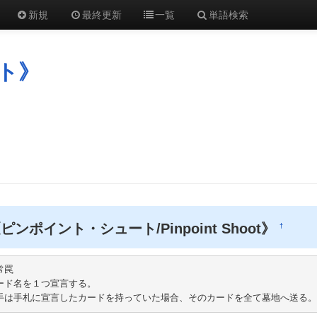
新規
最終更新
一覧
単語検索
ト》
ピンポイント・シュート/Pinpoint Shoot》
†
罠

ード名を１つ宣言する。

手は手札に宣言したカードを持っていた場合、そのカードを全て墓地へ送る。