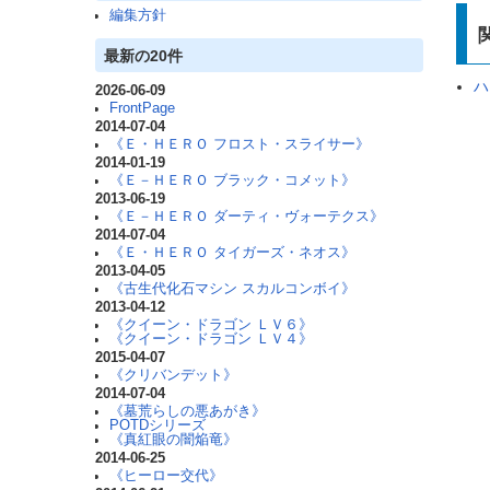
編集方針
最新の20件
ハ
2026-06-09
FrontPage
2014-07-04
《Ｅ・ＨＥＲＯ フロスト・スライサー》
2014-01-19
《Ｅ－ＨＥＲＯ ブラック・コメット》
2013-06-19
《Ｅ－ＨＥＲＯ ダーティ・ヴォーテクス》
2014-07-04
《Ｅ・ＨＥＲＯ タイガーズ・ネオス》
2013-04-05
《古生代化石マシン スカルコンボイ》
2013-04-12
《クイーン・ドラゴン ＬＶ６》
《クイーン・ドラゴン ＬＶ４》
2015-04-07
《クリバンデット》
2014-07-04
《墓荒らしの悪あがき》
POTDシリーズ
《真紅眼の闇焔竜》
2014-06-25
《ヒーロー交代》