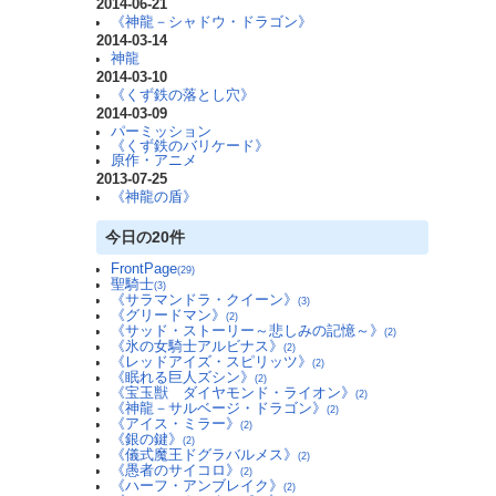
2014-06-21
《神龍－シャドウ・ドラゴン》
2014-03-14
神龍
2014-03-10
《くず鉄の落とし穴》
2014-03-09
パーミッション
《くず鉄のバリケード》
原作・アニメ
2013-07-25
《神龍の盾》
今日の20件
FrontPage
(29)
聖騎士
(3)
《サラマンドラ・クイーン》
(3)
《グリードマン》
(2)
《サッド・ストーリー～悲しみの記憶～》
(2)
《氷の女騎士アルビナス》
(2)
《レッドアイズ・スピリッツ》
(2)
《眠れる巨人ズシン》
(2)
《宝玉獣 ダイヤモンド・ライオン》
(2)
《神龍－サルベージ・ドラゴン》
(2)
《アイス・ミラー》
(2)
《銀の鍵》
(2)
《儀式魔王ドグラバルメス》
(2)
《愚者のサイコロ》
(2)
《ハーフ・アンブレイク》
(2)