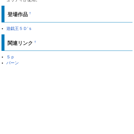
登場作品
†
遊戯王５Ｄ’ｓ
関連リンク
†
Ｓｐ
バーン