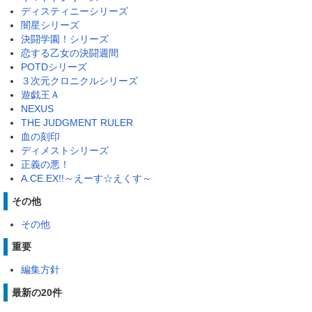
ディスティニーシリーズ
闇星シリーズ
決闘学園！シリーズ
恋する乙女の決闘週間
POTDシリーズ
３次元クロニクルシリーズ
遊戯王Ａ
NEXUS
THE JUDGMENT RULER
血の刻印
ディメストシリーズ
正義の悪！
A.CE.EX!!～えーす☆えくす～
その他
その他
重要
編集方針
最新の20件