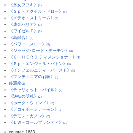
《氷女フブキ》
(4)
《Ｓｐ－アクセル・ドロー》
(4)
《メテオ・ストリーム》
(3)
《成金バリア》
(3)
《ワイゼルＴ》
(3)
《鳥融合》
(3)
《パワー・スロー》
(3)
《ジャッジ･ロード・デーモン》
(3)
《Ｇ・ＨＥＲＯ ディメンジョナー》
(3)
《Ｓｐ－エンジェル・バトン》
(3)
《インフェルニティ・バースト》
(3)
《マンティコアの召喚》
(3)
終焉龍
(2)
《チャリオット・パイル》
(2)
《逆転の明札》
(2)
《ホーク・ウィンド》
(2)
《デコイポーンデーモン》
(2)
《デモン・カノン》
(2)
《ＬＷ－コールブランディ》
(2)
counter: 1883