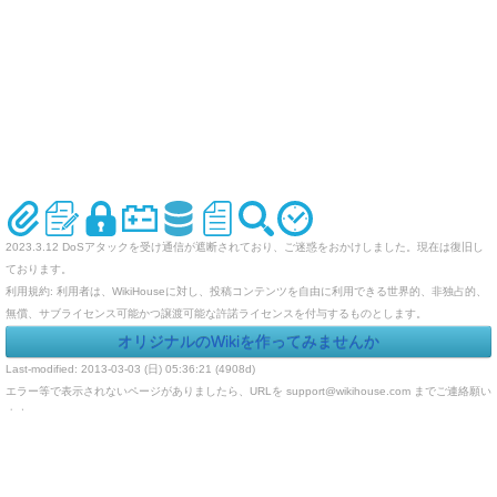
2023.3.12 DoSアタックを受け通信が遮断されており、ご迷惑をおかけしました。現在は復旧し
ております。
利用規約: 利用者は、WikiHouseに対し、投稿コンテンツを自由に利用できる世界的、非独占的、
無償、サブライセンス可能かつ譲渡可能な許諾ライセンスを付与するものとします。
オリジナルのWikiを作ってみませんか
Last-modified: 2013-03-03 (日) 05:36:21 (4908d)
エラー等で表示されないページがありましたら、URLを support@wikihouse.com までご連絡願い
ます。
Site admin:
WikiHouse - 無料レンタルWikiサービス
:
WikiHouseランキング
PukiWiki 1.4.7
Copyright © 2001-2006
PukiWiki Developers Team
. License is
GPL
.
Based on "PukiWiki" 1.3 by
yu-ji
. Powered by PHP 5.5.9-1ubuntu4.29. HTML convert time:
0.015 sec.