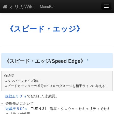
オリカWiki
MenuBar
編集
添付
《スピード・エッジ》
凍結
新規
最終更新
《スピード・エッジ/Speed Edge》
†
一覧
永続罠

単語検索
スタンバイフェイズ毎に

スピードカウンターの差分×６００のダメージを相手ライフに与える。
遊戯王５Ｄ’ｓ
で登場した永続罠。
登場作品において―
遊戯王５Ｄ’ｓ
TURN-31 遊星・クロウｖｓセキュリティでセキ
ュリティが使用。