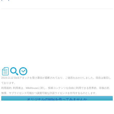
2023.3.12 DoSアタックを受け通信が遮断されており、ご迷惑をおかけしました。現在は復旧し
ております。
利用規約: 利用者は、WikiHouseに対し、投稿コンテンツを自由に利用できる世界的、非独占的、
無償、サブライセンス可能かつ譲渡可能な許諾ライセンスを付与するものとします。
オリジナルのWikiを作ってみませんか
Last-modified: 2017-01-01 (日) 05:36:38 (3505d)
エラー等で表示されないページがありましたら、URLを support@wikihouse.com までご連絡願い