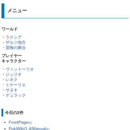
メニュー
ワールド
・
ラクシア
・
ザルツ地方
・
冒険の舞台
プレイヤー
キャラクター
・
ヴィットーリオ
・
ジュリオ
・
レネク
・
ミケーリエ
・
サヌキ
・
デュラック
今日の2件
FrontPage
(1)
PukiWiki/1.4/Manual
(1)