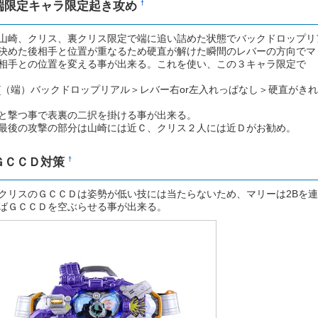
端限定キャラ限定起き攻め
†
崎、クリス、裏クリス限定で端に追い詰めた状態でバックドロップリ
た後相手と位置が重なるため硬直が解けた瞬間のレバーの方向でマ
との位置を変える事が出来る。これを使い、この３キャラ限定で
端）バックドロップリアル＞レバー右or左入れっぱなし＞硬直がきれ
つ事で表裏の二択を掛ける事が出来る。
の攻撃の部分は山崎には近Ｃ、クリス２人には近Ｄがお勧め。
ＧＣＣＤ対策
†
リスのＧＣＣＤは姿勢が低い技には当たらないため、マリーは2Bを連
ＧＣＣＤを空ぶらせる事が出来る。