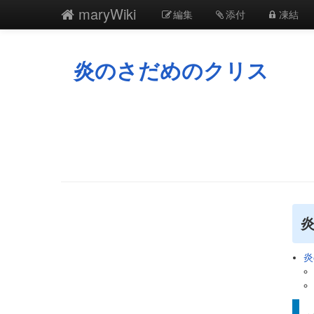
maryWiki
編集
添付
凍結
炎のさだめのクリス
炎
炎