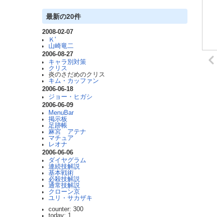
最新の20件
2008-02-07
Ｋ'
山崎竜二
2006-08-27
キャラ別対策
クリス
炎のさだめのクリス
キム・カッファン
2006-06-18
ジョー・ヒガシ
2006-06-09
MenuBar
掲示板
足跡帳
麻宮 アテナ
マチュア
レオナ
2006-06-06
ダイヤグラム
連続技解説
基本戦術
必殺技解説
通常技解説
クローン京
ユリ・サカザキ
counter: 300
today: 1