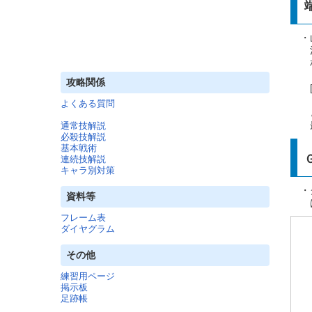
・山
決め
相手
攻略関係
[（
よくある質問
と撃
最後
通常技解説
必殺技解説
基本戦術
連続技解説
キャラ別対策
・ク
資料等
ば
フレーム表
ダイヤグラム
その他
練習用ページ
掲示板
足跡帳