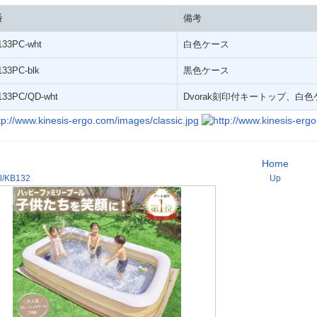
番
備考
133PC-wht
白色ケース
33PC-blk
黒色ケース
133PC/QD-wht
Dvorak刻印付キートップ、白
Home
l/KB132
Up