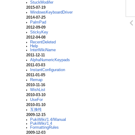
StuckModifer
2015-07-19
WindowsKeyboardDriver
2014-07-25
PalmPad
2012-09-09
StickyKey
2012-04-08
RecentDeleted
Help
InterWikiName
2011-12-11
AlphaNumericKeypads
2011-03-03
InstantConfiguration
2011-01-05
Remap
2010-11-16
WishList
2010-03-10
UseFor
2010-01-10
互換性
2009-12-15
PukiWiki/1.4/Manual
PukiWiki/1.4
FormattingRules
2009-12-03