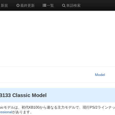
新規
最終更新
一覧
単語検索
Model
B133 Classic Model
sic
モデルは、初代KB100から連なる主力モデルで、現行PS/2ライン
essional
があります。