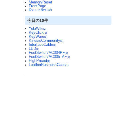
MemoryReset
FrontPage
DvorakSwitch
今日の10件
YukiWiki
(2)
KeyClick
(1)
KeyWare
(1)
KinesisCommunity
(1)
InterfaceCable
(1)
LED
(1)
FootSwitch/AC004PF
(1)
FootSwitch/AC005TAF
(1)
HighPriced
(1)
LeatherBusinessCase
(1)