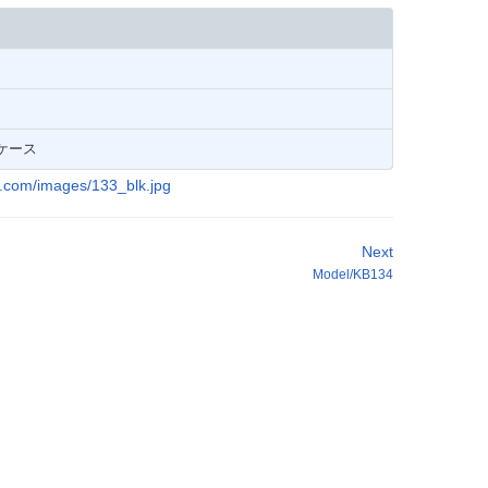
色ケース
Next
Model/KB134