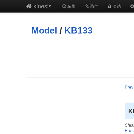
kinesis
編集
添付
凍結
Model
/
KB133
Prev
K
Clas
Prof