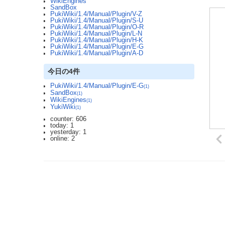
WikiEngines
SandBox
PukiWiki/1.4/Manual/Plugin/V-Z
PukiWiki/1.4/Manual/Plugin/S-U
PukiWiki/1.4/Manual/Plugin/O-R
PukiWiki/1.4/Manual/Plugin/L-N
PukiWiki/1.4/Manual/Plugin/H-K
PukiWiki/1.4/Manual/Plugin/E-G
PukiWiki/1.4/Manual/Plugin/A-D
今日の4件
PukiWiki/1.4/Manual/Plugin/E-G
(1)
SandBox
(1)
WikiEngines
(1)
YukiWiki
(1)
counter: 606
today: 1
yesterday: 1
online: 2