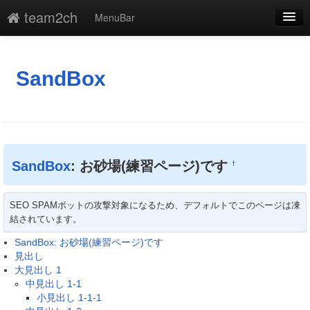
team2ch
MenuBar
編集
添付
SandBox
凍結解除
新規
最終更新
SandBox
: お砂場(練習ページ)です
†
一覧
SEO SPAMボットの攻撃対象になるため、デフォルトでこのページは凍
単語検索
結されています。
SandBox: お砂場(練習ページ)です
見出し
大見出し 1
中見出し 1-1
小見出し 1-1-1