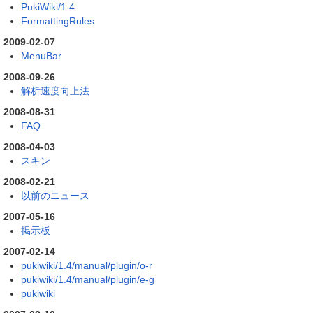
PukiWiki/1.4
FormattingRules
2009-02-07
MenuBar
2008-09-26
解析速度向上法
2008-08-31
FAQ
2008-04-03
スキン
2008-02-21
以前のニュース
2007-05-16
掲示板
2007-02-14
pukiwiki/1.4/manual/plugin/o-r
pukiwiki/1.4/manual/plugin/e-g
pukiwiki