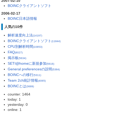
2007-02-10
BOINCクライアントソフト
2006-02-17
BOINC日本語情報
人気の10件
解析速度向上法
(14197)
BOINCクライアントソフト
(11844)
CPU別解析時間
(10853)
FAQ
(8027)
掲示板
(5634)
SETI@homeに新規参加
(5616)
General preferencesの説明
(5384)
BOINCへの移行
(5311)
Team 2ch統計情報
(4065)
BOINCとは
(3689)
counter: 1464
today: 1
yesterday: 0
online: 1