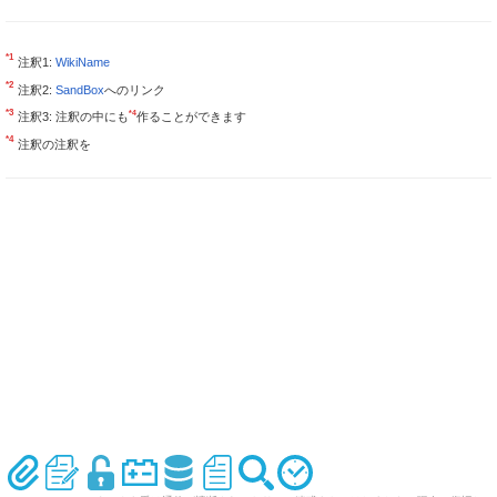
*1
注釈1:
WikiName
*2
注釈2:
SandBox
へのリンク
*3
*4
注釈3: 注釈の中にも
作ることができます
*4
注釈の注釈を