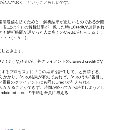
を溜め込んでおく、ということらしいです。
の複製送信を防ぐためと、解析結果が正しいものであるか照
以上の？）の解析結果が一致した時にCreditが加算され
とも解析時間が遅かった人に多くのCreditがもらえるよう
・・・(・Ａ・)」
メモしときます。
な)ものが、各クライアントのclaimed creditにな
価するプロセス」に「この結果を評価して」と要請する。
りかかり、3つの結果が有効であれば、3つのうち2番目に
返ってきた4番目のクライアントにも同じCreditが与えられる
りかかることができず、時間が経ってから評価しようとし
med creditの平均を全員に与える。