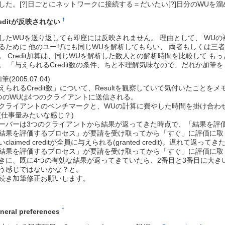
した。[?]日ごとにネットワークに接続する＝だいたい[?]日分のWU
†
reditが反映されない
したWUを送り返しても即座には反映されません。 理由として、 WU
るために 他のユーザにも同じWUを解析してもらい、 両者もしくは三者（
。 Credit加算は、同じWUを解析した数人との解析時間を比較して もっ
。 「与えられるCredit数の条件、ちと不理解気味なので、だれか加筆を
筆(2005.07.04)
えられるCredit数」について、Resultを観察していて気付いたことを
つのWUは4つのクライアントに送信される。
クライアントのベンチマークと、WUの計算に費やした時間を掛け合わせた(よう
(仕事量みたいな感じ？)
ーバーは3つのクライアントから結果が返ってきた時点で、「結果を評
結果を評価するプロセス」が要請を受け取ってから「すぐ」に評価に取
claimed creditが全員に与えられる(granted credit)。遅れて
結果を評価するプロセス」が要請を受け取ってから「すぐ」に評価に取
きに、既に4つの有効な結果が返ってきていたら、2番目と3番目に大きいclai
う感じではないかな？と。
続き加筆修正お願いします。
†
neral preferences