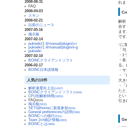
2008-08-31
れま
FAQ
2008-04-03
C
スキン
2008-02-21
解析
以前のニュース
合す
2007-05-16
ます
掲示板
です
2007-02-14
pukiwiki/1.4/manual/plugin/o-r
↑に加
pukiwiki/1.4/manual/plugin/e-g
「与
pukiwiki
・1
2007-02-10
・各
BOINCクライアントソフト
る。
2006-02-17
BOINC日本語情報
・サ
・「
人気の10件
大きい
・「
解析速度向上法
(14197)
たと
BOINCクライアントソフト
(11844)
とい
CPU別解析時間
(10853)
FAQ
引き
(8026)
掲示板
(5632)
SETI@homeに新規参加
(5616)
General preferencesの説明
(5384)
BOINCへの移行
(5311)
Ge
Team 2ch統計情報
(4063)
BOINCとは
(3689)