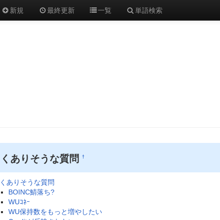
新規
最終更新
一覧
単語検索
よくありそうな質問
†
くありそうな質問
BOINC鯖落ち?
WUｺﾈｰ
WU保持数をもっと増やしたい