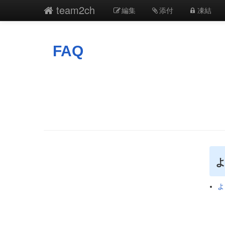
team2ch
編集
添付
凍結
FAQ
よ