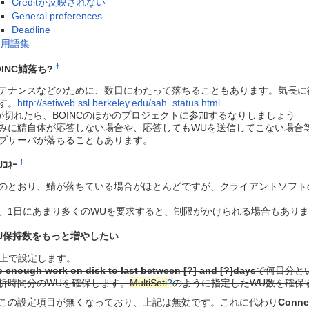
Creditが反映されない
General preferences
Deadline
用語集
†
OINC鯖落ち?
テナンスなどのために、数日にわたって落ちることもあります。気長に
す。
http://setiweb.ssl.berkeley.edu/sah_status.html
が切れたら、BOINCのほかのプロジェクトに参加するなりしましょう
みに鯖自体が応答しない場合や、応答してもWUを送信してこない場合
ブサーバが落ちることもあります。
†
ｺﾈｰ
のとおり、鯖が落ちている場合がほとんどですが、クライアントソフト
、1日にあまり多くのWUを要求すると、制限がかけられる場合もあり
†
U保持数をもっと増やしたい
b上で設定します。
 enough work on disk to last between [?] and [?]days
で何日分と
析時間分のWUを確保します。
MultiSeti
?
のように指定したWU数を確保
この設定項目が無くなっており、上記は無効です。これに代わり
Connec