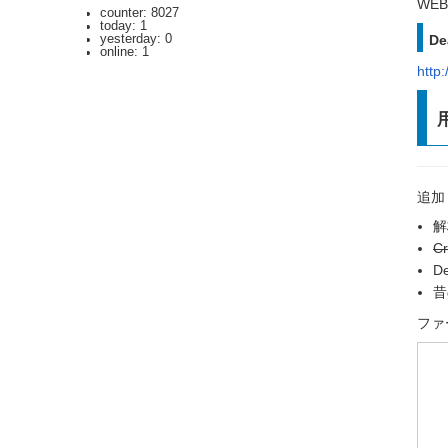
WEB
counter: 8027
today: 1
De
yesterday: 0
online: 1
http
追加
解
C
De
昔
ファ