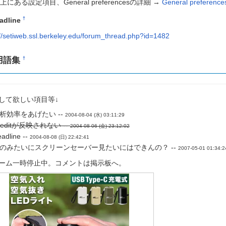
上にある設定項目、General preferencesの詳細 →
General preferen
†
adline
://setiweb.ssl.berkeley.edu/forum_thread.php?id=1482
用語集
†
して欲しい項目等↓
析効率をあげたい --
2004-08-04 (水) 03:11:29
reditが反映されない --
2004-08-06 (金) 23:12:02
adline --
2004-08-08 (日) 22:42:41
のみたいにスクリーンセーバー見たいにはできんの？ --
2007-05-01 01:34:2
ーム一時停止中。コメントは掲示板へ。