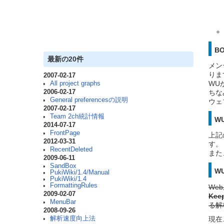
B
最新の20件
メン
りま
2007-02-17
WU
All project graphs
2006-02-17
ちな
General preferencesの説明
ウェ
2007-02-17
Team 2ch統計情報
WU
2014-07-17
FrontPage
上記
2012-03-31
す。
RecentDeleted
また
2009-06-11
SandBox
W
PukiWiki/1.4/Manual
PukiWiki/1.4
FormattingRules
We
2009-02-07
Keep
MenuBar
る解
2008-09-26
現在
解析速度向上法