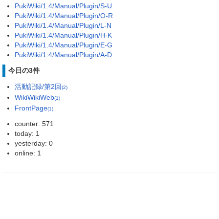
PukiWiki/1.4/Manual/Plugin/S-U
PukiWiki/1.4/Manual/Plugin/O-R
PukiWiki/1.4/Manual/Plugin/L-N
PukiWiki/1.4/Manual/Plugin/H-K
PukiWiki/1.4/Manual/Plugin/E-G
PukiWiki/1.4/Manual/Plugin/A-D
今日の3件
活動記録/第2回
(2)
WikiWikiWeb
(1)
FrontPage
(1)
counter: 571
today: 1
yesterday: 0
online: 1