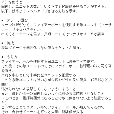
２）を使うと
回復したユニットの数だけいくらでも経験値を得ることができる。
以下、効率よくレベルアップさせる方法を示す。
●．ステージ選び
ターン制限がなく、ファイアーボールを使用する敵ユニット（ソーサ
ラー、サキュバス等）が
出てくるステージを選ぶ。共通ルートではシナリオ３～５が該当
●．編成
魔法ダメージを無効化しない傭兵をたくさん雇う。
●．やり方
ファイアーボールを使用する敵ユニット以外をすべて倒す。
その後、その敵ユニットのそばにファイアボール被弾用の味方司令官
を置き、
それを中心として十字に全ユニットを配置する
このとき敵ユニットは強力な司令官や相性の良い傭兵、召喚獣などで
囲い、
逃げられない＆攻撃してこないようにすること
また、傭兵がターン回復しないように司令官に隣接させないこと
（このとき、指揮範囲外になることで敵に倒されないよう注意するこ
と）
こうすることで２ターン毎でファイアーボールが飛んでくるので
それに合わせてヒールを打つと大量に経験値が入る