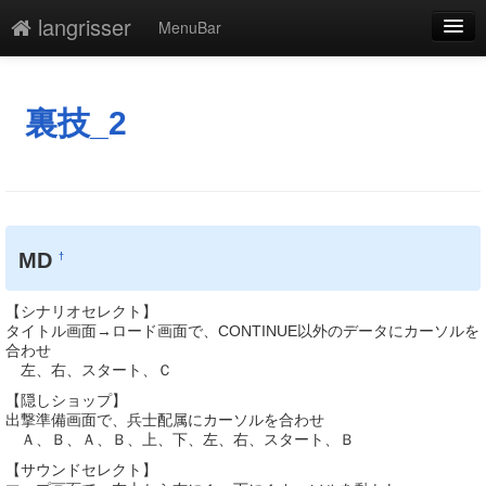
langrisser
MenuBar
編集
添付
裏技_2
凍結
新規
最終更新
MD
†
一覧
【シナリオセレクト】
単語検索
タイトル画面→ロード画面で、CONTINUE以外のデータにカーソルを
合わせ
左、右、スタート、Ｃ
【隠しショップ】
出撃準備画面で、兵士配属にカーソルを合わせ
Ａ、Ｂ、Ａ、Ｂ、上、下、左、右、スタート、Ｂ
【サウンドセレクト】