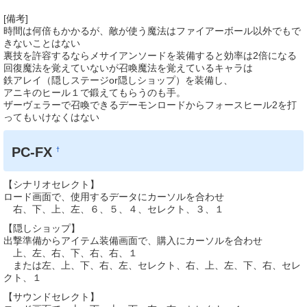
[備考]
時間は何倍もかかるが、敵が使う魔法はファイアーボール以外でもで
きないことはない
裏技を許容するならメサイアンソードを装備すると効率は2倍になる
回復魔法を覚えていないが召喚魔法を覚えているキャラは
鉄アレイ（隠しステージor隠しショップ）を装備し、
アニキのヒール１で鍛えてもらうのも手。
ザーヴェラーで召喚できるデーモンロードからフォースヒール2を打
ってもいけなくはない
PC-FX
†
【シナリオセレクト】
ロード画面で、使用するデータにカーソルを合わせ
右、下、上、左、６、５、４、セレクト、３、１
【隠しショップ】
出撃準備からアイテム装備画面で、購入にカーソルを合わせ
上、左、右、下、右、右、１
または左、上、下、右、左、セレクト、右、上、左、下、右、セレ
クト、１
【サウンドセレクト】