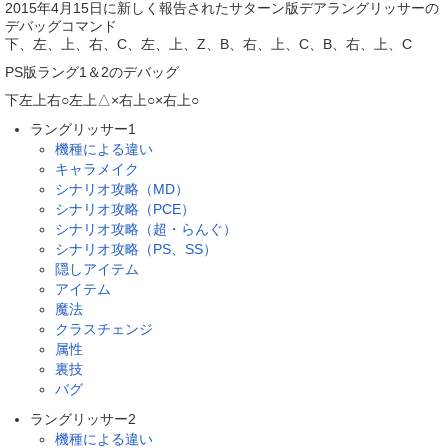
2015年4月15日に新しく報告されたサターン版デアラングリッサーの
デバッグコマンド
下、左、上、右、C、左、上、Z、B、右、上、C、B、右、上、C
PS版ラング1＆2のデバッグ
下左上右○左上△×右上○×右上○
ラングリッサー1
機種による違い
キャラメイク
シナリオ攻略（MD）
シナリオ攻略（PCE）
シナリオ攻略（超・らんぐ）
シナリオ攻略（PS、SS）
隠しアイテム
アイテム
魔法
クラスチェンジ
属性
裏技
バグ
ラングリッサー2
機種による違い