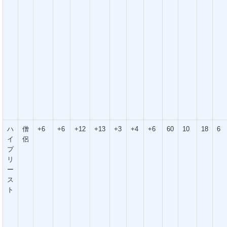
ハ
僧
+6
+6
+12
+13
+3
+4
+6
60
10
18
6
イ
侶
プ
リ
ー
ス
ト