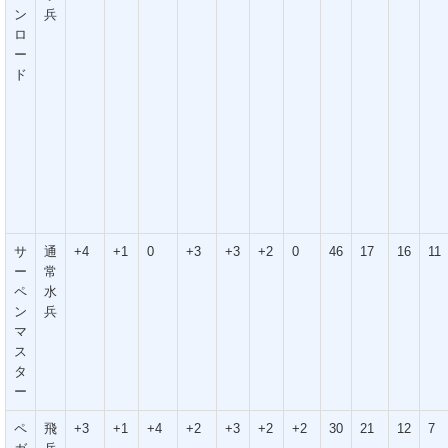
ン
兵
ロ
ー
ド
サ
通
+4
+1
0
+3
+3
+2
0
46
17
16
11
ー
常
ペ
水
ン
兵
マ
ス
タ
ー
ペ
飛
+3
+1
+4
+2
+3
+2
+2
30
21
12
7