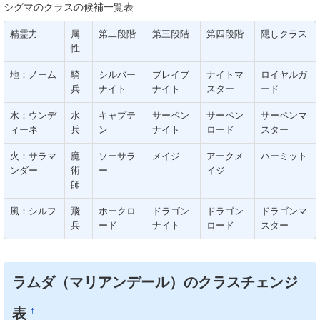
シグマのクラスの候補一覧表
精霊力
属
第二段階
第三段階
第四段階
隠しクラス
性
地：ノーム
騎
シルバー
ブレイブ
ナイトマ
ロイヤルガ
兵
ナイト
ナイト
スター
ード
水：ウンデ
水
キャプテ
サーペン
サーペン
サーペンマ
ィーネ
兵
ン
ナイト
ロード
スター
火：サラマ
魔
ソーサラ
メイジ
アークメ
ハーミット
ンダー
術
ー
イジ
師
風：シルフ
飛
ホークロ
ドラゴン
ドラゴン
ドラゴンマ
兵
ード
ナイト
ロード
スター
ラムダ（マリアンデール）のクラスチェンジ
表
†