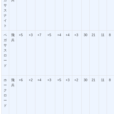
ガ
兵
サ
ス
ナ
イ
ト
ペ
飛
+5
+3
+7
+5
+4
+4
+3
30
21
11
8
ガ
兵
サ
ス
ロ
ー
ド
ホ
飛
+6
+2
+4
+3
+5
+3
+2
30
21
11
8
ー
兵
ク
ロ
ー
ド