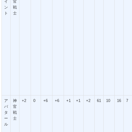
イ
官
ン
戦
ト
士
ア
神
+2
0
+6
+6
+1
+1
+2
61
10
16
7
バ
官
タ
戦
ー
士
ル