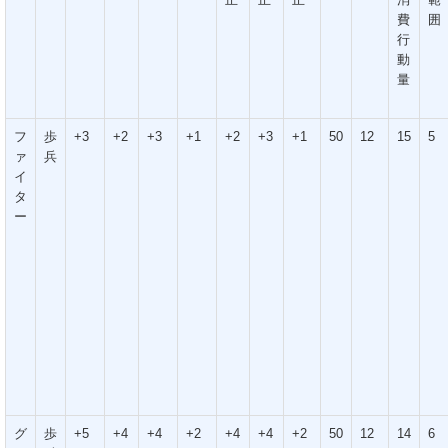
費
囲
行
動
量
フ
歩
+3
+2
+3
+1
+2
+3
+1
50
12
15
5
ァ
兵
イ
タ
ー
グ
歩
+5
+4
+4
+2
+4
+4
+2
50
12
14
6