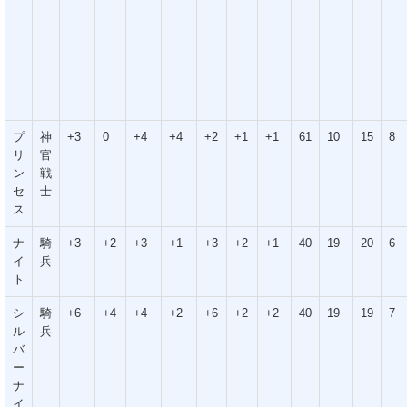
プ
神
+3
0
+4
+4
+2
+1
+1
61
10
15
8
リ
官
ン
戦
セ
士
ス
ナ
騎
+3
+2
+3
+1
+3
+2
+1
40
19
20
6
イ
兵
ト
シ
騎
+6
+4
+4
+2
+6
+2
+2
40
19
19
7
ル
兵
バ
ー
ナ
イ