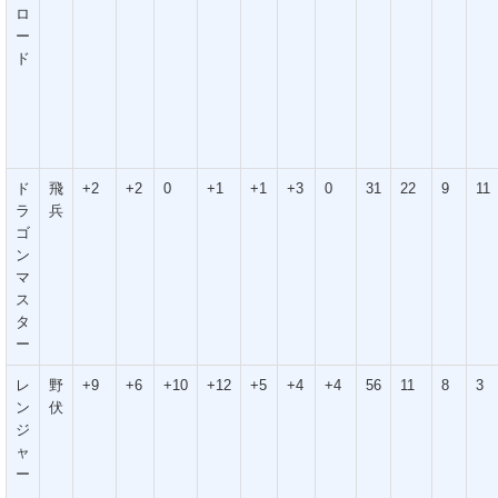
ロ
ー
ド
ド
飛
+2
+2
0
+1
+1
+3
0
31
22
9
11
ラ
兵
ゴ
ン
マ
ス
タ
ー
レ
野
+9
+6
+10
+12
+5
+4
+4
56
11
8
3
ン
伏
ジ
ャ
ー