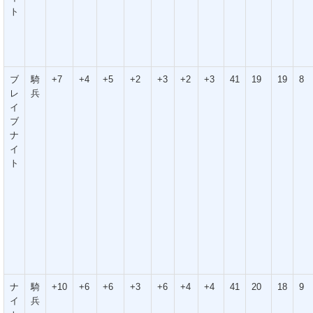
ト
ブ
騎
+7
+4
+5
+2
+3
+2
+3
41
19
19
8
レ
兵
イ
ブ
ナ
イ
ト
ナ
騎
+10
+6
+6
+3
+6
+4
+4
41
20
18
9
イ
兵