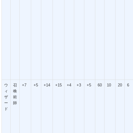
ウ
召
+7
+5
+14
+15
+4
+3
+5
60
10
20
6
ィ
喚
ザ
術
ー
師
ド