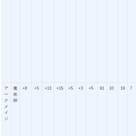
ア
魔
+8
+5
+13
+15
+5
+3
+5
61
10
19
7
ー
術
ク
師
メ
イ
ジ