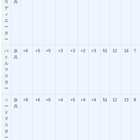
ラ
兵
デ
ィ
エ
ー
タ
ー
バ
歩
+6
+5
+5
+3
+3
+2
+3
51
12
14
7
ト
兵
ル
マ
ス
タ
ー
ソ
歩
+9
+6
+6
+4
+5
+4
+4
51
12
13
8
ー
兵
ド
マ
ス
タ
ー