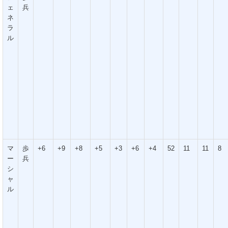
ェ
兵
ネ
ラ
ル
マ
歩
+6
+9
+8
+5
+3
+6
+4
52
11
11
8
ー
兵
シ
ャ
ル