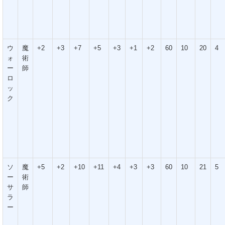
ウ
魔
+2
+3
+7
+5
+3
+1
+2
60
10
20
4
ォ
術
ー
師
ロ
ッ
ク
ソ
魔
+5
+2
+10
+11
+4
+3
+3
60
10
21
5
ー
術
サ
師
ラ
ー