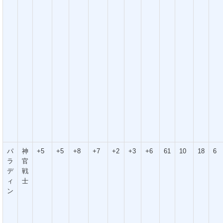
パ
神
+5
+5
+8
+7
+2
+3
+6
61
10
18
6
ラ
官
デ
戦
ィ
士
ン