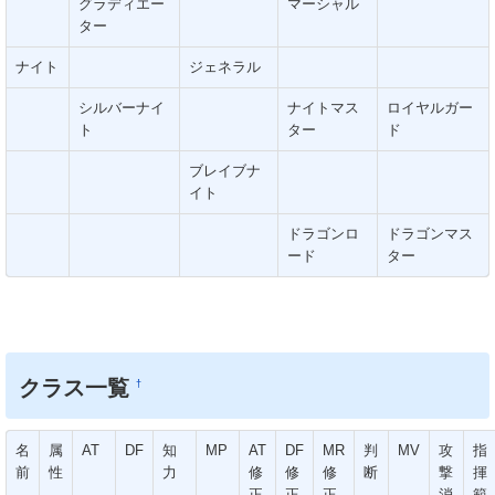
グラディエー
マーシャル
ター
ナイト
ジェネラル
シルバーナイ
ナイトマス
ロイヤルガー
ト
ター
ド
ブレイブナ
イト
ドラゴンロ
ドラゴンマス
ード
ター
クラス一覧
†
名
属
AT
DF
知
MP
AT
DF
MR
判
MV
攻
指
前
性
力
修
修
修
断
撃
揮
正
正
正
消
範