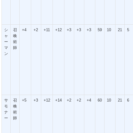
シ
召
+4
+2
+11
+12
+3
+3
+3
59
10
21
5
ャ
喚
ー
術
マ
師
ン
サ
召
+5
+3
+12
+14
+2
+2
+4
60
10
21
6
モ
喚
ナ
術
ー
師