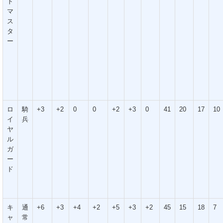
ト
マ
ス
タ
ー
ロ
騎
+3
+2
0
0
+2
+3
0
41
20
17
10
イ
兵
ヤ
ル
ガ
ー
ド
キ
通
+6
+3
+4
+2
+5
+3
+2
45
15
18
7
ャ
常