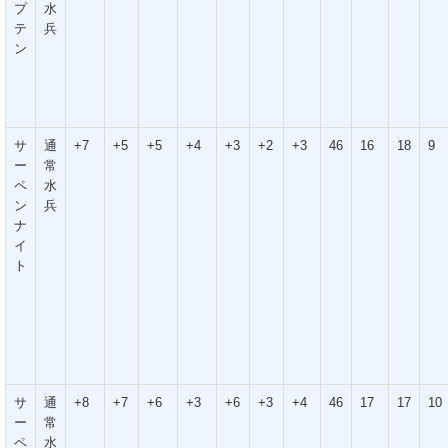
プ
水
テ
兵
ン
サ
通
+7
+5
+5
+4
+3
+2
+3
46
16
18
9
ー
常
ペ
水
ン
兵
ナ
イ
ト
サ
通
+8
+7
+6
+3
+6
+3
+4
46
17
17
10
ー
常
ペ
水