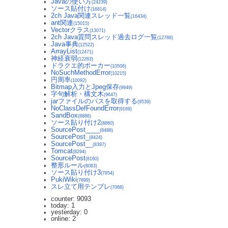
Javaの使い方
(24239)
ソース貼付け
(16814)
2ch Java関連スレッド一覧
(16434)
ant関連
(15015)
Vectorクラス
(13071)
2ch Java質問スレッド過去ログ一覧
(12788)
Java事典
(12522)
ArrayList
(12471)
神経衰弱
(12283)
ドラクエ的ポーカー
(10506)
NoSuchMethodError
(10215)
円周率
(10092)
Bitmap入力とJpeg保存
(9949)
字句解析・構文木
(9647)
jarファイルのパスを取得する
(9539)
NoClassDefFoundError
(9169)
SandBox
(8886)
ソース貼り付け2
(8860)
SourcePost____
(8488)
SourcePost_
(8424)
SourcePost__
(8397)
Tomcat
(8294)
SourcePost
(8160)
整形ルール
(8083)
ソース貼り付け3
(7954)
PukiWiki
(7899)
スレ立て用テンプレ
(7088)
counter: 9093
today: 1
yesterday: 0
online: 2