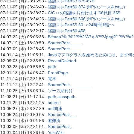
07-11-05 (月) 23:15:53 -
宿題スレPart53 875-876
07-11-05 (月) 23:46:40 -
宿題スレPart56 874 (HPのソースをtxtに)
07-11-05 (月) 23:38:37 -
C/C++の宿題を片付けます 66代目 355
07-11-05 (月) 23:34:26 -
宿題スレPart56 606 (HPのソースをtxtに)
07-11-05 (月) 23:29:25 -
宿題スレPart55 60 ＜24時間 時計＞
07-11-05 (月) 23:32:17 -
宿題スレPart56 458
14-07-22 (火) 05:06:38 -
Bitmap?©¡?©??ªÂ?ªÁ?￠ð?ª?Jpeg?ª´?ªò?ª¤
14-07-19 (土) 18:29:50 -
SourcePost_____
14-07-09 (水) 12:28:45 -
SourcePost____
14-01-14 (火) 11:05:11 -
Javaでプログラムを始めるためには、まず何
12-09-03 (月) 22:33:59 -
RecentDeleted
12-03-28 (水) 00:55:53 -
path
12-01-18 (水) 14:05:47 -
FrontPage
11-11-14 (月) 22:31:55 -
電卓
11-11-12 (土) 12:22:41 -
SourcePost_________
11-10-25 (火) 15:03:14 -
ソース貼付け
11-08-21 (日) 11:17:14 -
path,classpath
10-11-29 (月) 12:21:25 -
source
10-05-27 (木) 23:37:39 -
ant関連
10-05-24 (月) 20:50:05 -
SourcePost__
10-03-10 (水) 00:01:56 -
避難所
10-03-05 (金) 22:31:01 -
SourcePost_
10-01-04 (月) 18:36:06 -
YukiWiki