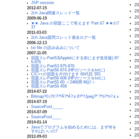
JSP session
20
2012-07-15
20
2ch Java関連スレッド一覧
20
2009-06-19
20
★★ Java の宿題ここで答えます Part 67 ★★の7
37
20
2011-03-03
20
2ch Java質問スレッド過去ログ一覧
20
2006-12-13
20
txt file の読み込みについて
2007-11-05
20
宿題スレPart53(Appletにする前にまず改良版) 87
20
5-876
宿題スレPart53 875-876
20
宿題スレPart56 874 (HPのソースをtxtに)
20
C/C++の宿題を片付けます 66代目 355
宿題スレPart56 606 (HPのソースをtxtに)
20
宿題スレPart55 60 ＜24時間 時計＞
20
宿題スレPart56 458
20
2014-07-22
Bitmap?©¡?©??ªÂ?ªÁ?￠ð?ª?Jpeg?ª´?ªò?ª¤?￠±
20
2014-07-19
20
SourcePost_____
20
2014-07-09
20
SourcePost____
20
2014-01-14
Javaでプログラムを始めるためには、まず何を
20
すればいいの?
20
2012-09-03