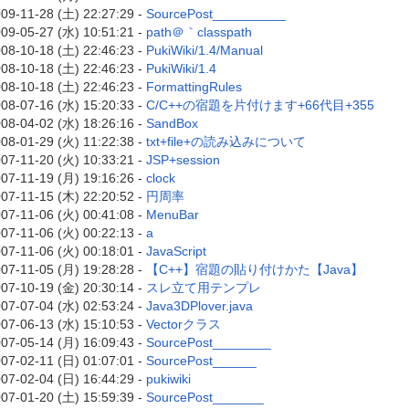
09-11-28 (土) 22:27:29 -
SourcePost__________
09-05-27 (水) 10:51:21 -
path＠｀classpath
08-10-18 (土) 22:46:23 -
PukiWiki/1.4/Manual
08-10-18 (土) 22:46:23 -
PukiWiki/1.4
08-10-18 (土) 22:46:23 -
FormattingRules
08-07-16 (水) 15:20:33 -
C/C++の宿題を片付けます+66代目+355
08-04-02 (水) 18:26:16 -
SandBox
08-01-29 (火) 11:22:38 -
txt+file+の読み込みについて
07-11-20 (火) 10:33:21 -
JSP+session
07-11-19 (月) 19:16:26 -
clock
07-11-15 (木) 22:20:52 -
円周率
07-11-06 (火) 00:41:08 -
MenuBar
07-11-06 (火) 00:22:13 -
a
07-11-06 (火) 00:18:01 -
JavaScript
07-11-05 (月) 19:28:28 -
【C++】宿題の貼り付けかた【Java】
07-10-19 (金) 20:30:14 -
スレ立て用テンプレ
07-07-04 (水) 02:53:24 -
Java3DPlover.java
07-06-13 (水) 15:10:53 -
Vectorクラス
07-05-14 (月) 16:09:43 -
SourcePost________
07-02-11 (日) 01:07:01 -
SourcePost______
07-02-04 (日) 16:44:29 -
pukiwiki
07-01-20 (土) 15:59:39 -
SourcePost_______