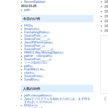
20
RecentDeleted
2012-03-28
20
path
20
20
今日の17件
20
20
FAQ
(4)
ArrayList
(3)
20
FormattingRules
(2)
SourcePost__
(2)
SourcePost____
(2)
Java3DPlover.java
(2)
SourcePost_
(2)
SourcePost______
(2)
HW972 Wig MovingObject
(1)
path＠｀classpath
(1)
SourcePost_____
(1)
ソース貼付け2
(1)
path
(1)
PukiWiki/1.4
(1)
clock
(1)
SourcePost
(1)
SandBox
(1)
人気の30件
path,classpath
(98422)
Javaでプログラムを始めるためには、まず何を
すればいいの?
(40128)
FAQ
(36173)