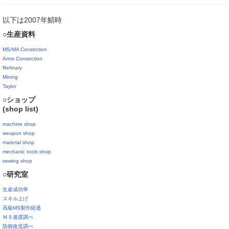
以下は2007年鯖時
○生産資料
MS/MA Constrction
Arms Constrction
Refinary
Mining
Taylor
○ショップ
(shop list)
machine shop
weapon shop
material shop
mechanic tools shop
sewing shop
○研究室
生産成功率
スキル上げ
高級MS製作経過
ＭＳ速度調べ
防御改造調べ