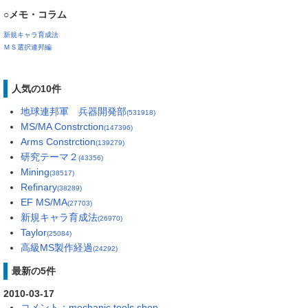
○メモ・コラム
新規キャラ育成法
ＭＳ選択連邦編
人気の10件
地球連邦軍 兵器開発部
(531918)
MS/MA Constrction
(147396)
Arms Constrction
(139279)
研究テーマ２
(43356)
Mining
(38517)
Refinary
(38289)
EF MS/MA
(27703)
新規キャラ育成法
(26970)
Taylor
(25084)
高級MS製作経過
(24292)
最新の5件
2010-03-17
コメント：mechanic tools shop