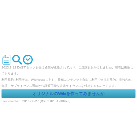
2023.3.12 DoSアタックを受け通信が遮断されており、ご迷惑をおかけしました。現在は復旧し
ております。
利用規約: 利用者は、WikiHouseに対し、投稿コンテンツを自由に利用できる世界的、非独占的、
無償、サブライセンス可能かつ譲渡可能な許諾ライセンスを付与するものとします。
オリジナルのWikiを作ってみませんか
Last-modified: 2015-08-27 (木) 02:02:04 (3997d)
エラー等で表示されないページがありましたら、URLを support@wikihouse.com までご連絡願い
ます。
Site admin:
WikiHouse - 無料レンタルWikiサービス
:
WikiHouseランキング
PukiWiki 1.4.7
Copyright © 2001-2006
PukiWiki Developers Team
. License is
GPL
.
Based on "PukiWiki" 1.3 by
yu-ji
. Powered by PHP 5.5.9-1ubuntu4.29. HTML convert time:
0.027 sec.