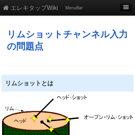
エレキタップWiki
MenuBar
編集
添付
リムショットチャンネル入力
凍結
の問題点
新規
最終更新
一覧
リムショットとは
単語検索