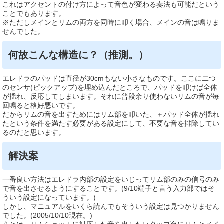
これはアクセントの付け方によって音色が変わる奏法も可能だという
ことでもあります。
※ただしメインとリムの両方を同時に叩く場合、メインの音は鳴りま
せんでした。
何故こんな構造に？（推測。）
エレドラのパッドは直径が30cmもない小さなものです。ここに二つ
のセンサ(ピックアップ)を埋め込んだところで、パッドを叩けば全体
が揺れ、反応してしまいます。それに普段余り使わないリムの音が毎
回鳴ると格好悪いです。
だからリムの音を出すためにはリム部を叩いた、＋パッド全体が揺れ
たという条件を満たす必要がある設定にして、不要な音を排除してい
るのだと思います。
解決案
一番良い方法はエレドラ内部の設定をいじってリム部のみの信号のみ
で音を出させるようにすることです。(9/10端子と言う入力部ではそ
ういう設定になっています。)
しかし、マニュアルをいくら読んでもそういう設定は見つかりません
でした。(2005/10/10現在。)