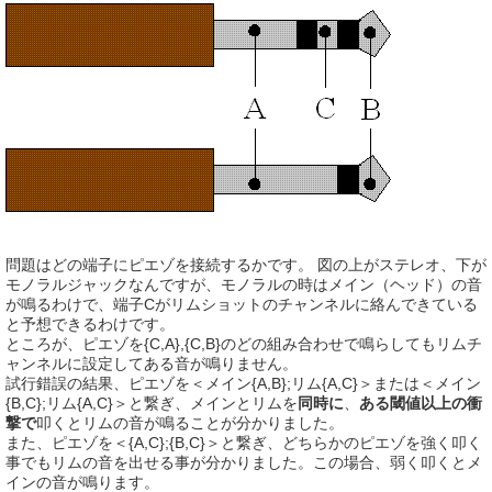
問題はどの端子にピエゾを接続するかです。 図の上がステレオ、下が
モノラルジャックなんですが、モノラルの時はメイン（ヘッド）の音
が鳴るわけで、端子Cがリムショットのチャンネルに絡んできている
と予想できるわけです。
ところが、ピエゾを{C,A},{C,B}のどの組み合わせで鳴らしてもリムチ
ャンネルに設定してある音が鳴りません。
試行錯誤の結果、ピエゾを＜メイン{A,B};リム{A,C}＞または＜メイン
{B,C};リム{A,C}＞と繋ぎ、メインとリムを
同時に
、
ある閾値以上の衝
撃で
叩くとリムの音が鳴ることが分かりました。
また、ピエゾを＜{A,C};{B,C}＞と繋ぎ、どちらかのピエゾを強く叩く
事でもリムの音を出せる事が分かりました。この場合、弱く叩くとメ
インの音が鳴ります。