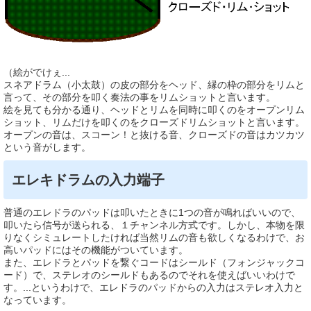
（絵がでけぇ...
スネアドラム（小太鼓）の皮の部分をヘッド、縁の枠の部分をリムと
言って、その部分を叩く奏法の事をリムショットと言います。
絵を見ても分かる通り、ヘッドとリムを同時に叩くのをオープンリム
ショット、リムだけを叩くのをクローズドリムショットと言います。
オープンの音は、スコーン！と抜ける音、クローズドの音はカツカツ
という音がします。
エレキドラムの入力端子
普通のエレドラのパッドは叩いたときに1つの音が鳴ればいいので、
叩いたら信号が送られる、１チャンネル方式です。しかし、本物を限
りなくシミュレートしたければ当然リムの音も欲しくなるわけで、お
高いパッドにはその機能がついています。
また、エレドラとパッドを繋ぐコードはシールド（フォンジャックコ
ード）で、ステレオのシールドもあるのでそれを使えばいいわけで
す。...というわけで、エレドラのパッドからの入力はステレオ入力と
なっています。