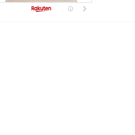
した。現在は復旧しております。
きる世界的、非独占的、無償、サブライセンス可能かつ譲渡可能な許諾ライセンスを付与するものとします
com までご連絡願います。
GPL
.
nvert time: 0.020 sec.