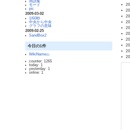
用語集
20
モード
pic
20
2009-03-02
20
1/60秒
20
中央から中央
グラフの意味
20
2009-02-25
20
SandBox2
20
20
今日の1件
20
WikiName
(1)
20
counter: 1265
today: 1
yesterday: 1
online: 1