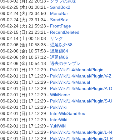
09-03-02 (月) 22:20:13 -
グラフの意味
09-02-25 (水) 01:08:21 -
SandBox2
09-02-24 (火) 23:34:50 -
MenuBar
09-02-24 (火) 23:31:34 -
SandBox
09-02-24 (火) 21:59:23 -
FrontPage
09-02-15 (日) 21:23:21 -
RecentDeleted
09-02-14 (土) 00:18:08 -
リンク
09-02-06 (金) 10:58:35 -
遅延以外58
09-02-06 (金) 10:57:58 -
遅延値84
09-02-06 (金) 10:57:12 -
遅延値86
09-02-06 (金) 10:54:18 -
過去のテンプレ
09-02-01 (日) 17:12:29 -
PukiWiki/1.4/Manual/Plugin
09-02-01 (日) 17:12:29 -
PukiWiki/1.4/Manual/Plugin/V-Z
09-02-01 (日) 17:12:29 -
PukiWiki/1.4/Manual
09-02-01 (日) 17:12:29 -
PukiWiki/1.4/Manual/Plugin/A-D
09-02-01 (日) 17:12:29 -
WikiName
09-02-01 (日) 17:12:29 -
PukiWiki/1.4/Manual/Plugin/S-U
09-02-01 (日) 17:12:29 -
PukiWiki
09-02-01 (日) 17:12:29 -
InterWikiSandBox
09-02-01 (日) 17:12:29 -
InterWiki
09-02-01 (日) 17:12:29 -
YukiWiki
09-02-01 (日) 17:12:29 -
PukiWiki/1.4/Manual/Plugin/L-N
09-02-01 (日) 17:12:29 -
PukiWiki/1.4/Manual/Plugin/O-R