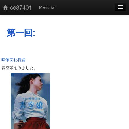
ce87401
MenuBar
編集
添付
第一回:
凍結
新規
映像文化特論
最終更新
青空娘をみました。
一覧
単語検索