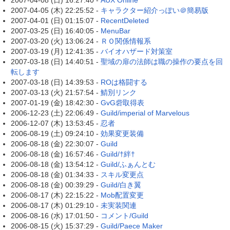
2007-04-08 (日) 16:27:40 -
AUX Online
2007-04-05 (木) 22:25:52 -
キャラクター紹介っぽい＠簡易版
2007-04-01 (日) 01:15:07 -
RecentDeleted
2007-03-25 (日) 16:40:05 -
MenuBar
2007-03-20 (火) 13:06:24 -
ＲＯ関係情報系
2007-03-19 (月) 12:41:35 -
バイオハザード対策室
2007-03-18 (日) 14:40:51 -
聖域の扉の法師は職の操作の要点を回
転します
2007-03-18 (日) 14:39:53 -
ROは格闘する
2007-03-13 (火) 21:57:54 -
鯖別リンク
2007-01-19 (金) 18:42:30 -
GvG砦取得表
2006-12-23 (土) 22:06:49 -
Guild/imperial of Marvelous
2006-12-07 (木) 13:53:45 -
忍者
2006-08-19 (土) 09:24:10 -
効果変更装備
2006-08-18 (金) 22:30:07 -
Guild
2006-08-18 (金) 16:57:46 -
Guild/†絆†
2006-08-18 (金) 13:54:12 -
Guild/ふぁんとむ
2006-08-18 (金) 01:34:33 -
スキル変更点
2006-08-18 (金) 00:39:29 -
Guild/白き翼
2006-08-17 (木) 22:15:22 -
Mob配置変更
2006-08-17 (木) 01:29:10 -
未実装関連
2006-08-16 (水) 17:01:50 -
コメント/Guild
2006-08-15 (火) 15:37:29 -
Guild/Paece Maker