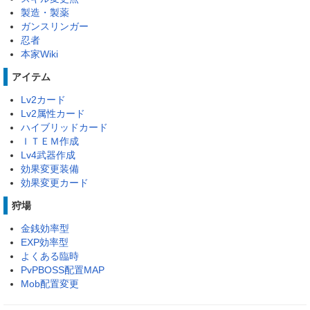
製造・製薬
ガンスリンガー
忍者
本家Wiki
アイテム
Lv2カード
Lv2属性カード
ハイブリッドカード
ＩＴＥＭ作成
Lv4武器作成
効果変更装備
効果変更カード
狩場
金銭効率型
EXP効率型
よくある臨時
PvPBOSS配置MAP
Mob配置変更