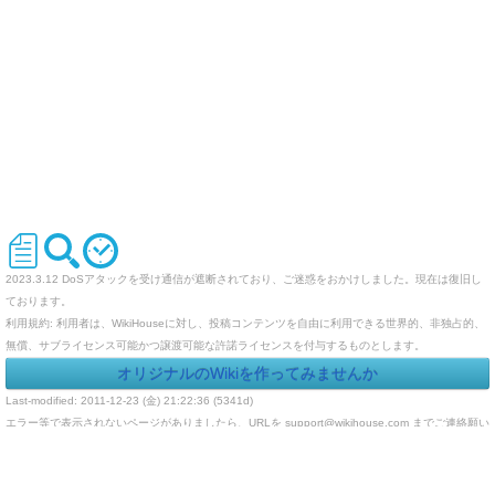
2023.3.12 DoSアタックを受け通信が遮断されており、ご迷惑をおかけしました。現在は復旧し
ております。
利用規約: 利用者は、WikiHouseに対し、投稿コンテンツを自由に利用できる世界的、非独占的、
無償、サブライセンス可能かつ譲渡可能な許諾ライセンスを付与するものとします。
オリジナルのWikiを作ってみませんか
Last-modified: 2011-12-23 (金) 21:22:36 (5341d)
エラー等で表示されないページがありましたら、URLを support@wikihouse.com までご連絡願い
ます。
Site admin:
WikiHouse - 無料レンタルWikiサービス
:
WikiHouseランキング
PukiWiki 1.4.7
Copyright © 2001-2006
PukiWiki Developers Team
. License is
GPL
.