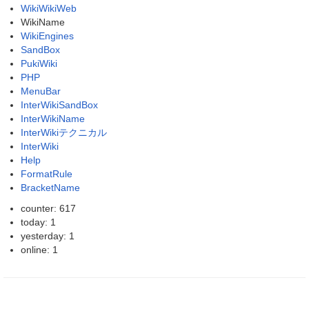
WikiWikiWeb
WikiName
WikiEngines
SandBox
PukiWiki
PHP
MenuBar
InterWikiSandBox
InterWikiName
InterWikiテクニカル
InterWiki
Help
FormatRule
BracketName
counter: 617
today: 1
yesterday: 1
online: 1