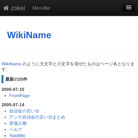
zokei
MenuBar
編集
添付
WikiName
凍結
新規
WikiName
のように大文字と小文字を混ぜたものはページ名となりま
最終更新
す。
最新の20件
一覧
2005-07-15
単語検索
FrontPage
2005-07-14
自治会の言い分
アンチ自治会の言い分まとめ
登場人物
ヘルプ
YukiWiki