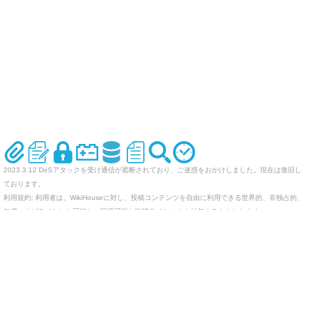
2023.3.12 DoSアタックを受け通信が遮断されており、ご迷惑をおかけしました。現在は復旧し
ております。
利用規約: 利用者は、WikiHouseに対し、投稿コンテンツを自由に利用できる世界的、非独占的、
無償、サブライセンス可能かつ譲渡可能な許諾ライセンスを付与するものとします。
オリジナルのWikiを作ってみませんか
Last-modified: 2005-07-14 (木) 00:52:50 (7695d)
エラー等で表示されないページがありましたら、URLを support@wikihouse.com までご連絡願い
ます。
Site admin:
WikiHouse - 無料レンタルWikiサービス
:
WikiHouseランキング
PukiWiki 1.4.7
Copyright © 2001-2006
PukiWiki Developers Team
. License is
GPL
.
Based on "PukiWiki" 1.3 by
yu-ji
. Powered by PHP 5.5.9-1ubuntu4.29. HTML convert time: