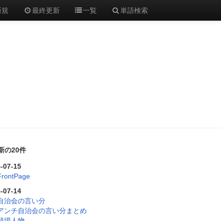
新規
最終更新
一覧
単語検索
新の20件
-07-15
FrontPage
-07-14
自治会の言い分
アンチ自治会の言い分まとめ
登場人物