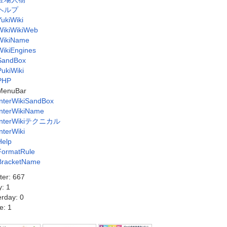
ヘルプ
YukiWiki
WikiWikiWeb
WikiName
WikiEngines
SandBox
PukiWiki
PHP
MenuBar
InterWikiSandBox
InterWikiName
InterWikiテクニカル
InterWiki
Help
FormatRule
BracketName
ter: 667
y: 1
erday: 0
e: 1