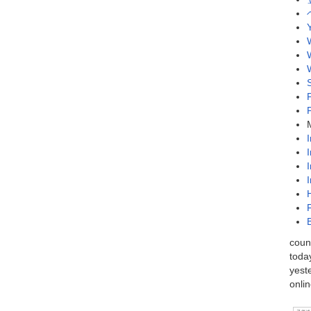
coun
toda
yest
onlin