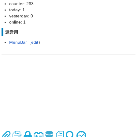
counter: 263
today: 1
yesterday: 0
online: 1
運営用
MenuBar
（
edit
）