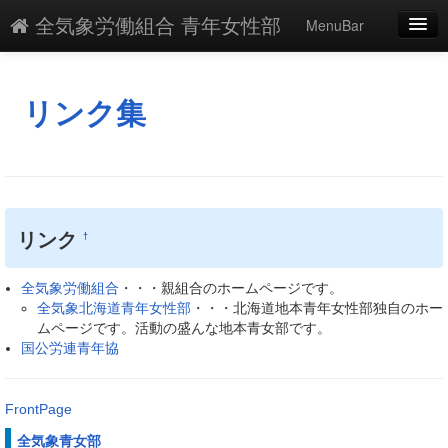
全気象労働組合 青年女性部
MenuBar
編集
添付
リンク集
凍結
新規
最終更新
リンク
†
一覧
全気象労働組合
・・・親組合のホームページです。
単語検索
全気象北海道青年女性部
・・・北海道地本青年女性部独自のホー
ムページです。活動の盛んな地本青女部です。
国公労連青年協
FrontPage
全気象青女部