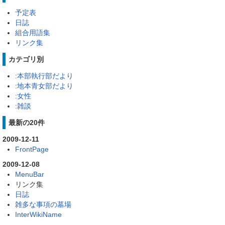
予定表
日誌
組合用語集
リンク集
カテゴリ別
:本部執行部だより
:地本青女部だより
:女性
:雑談
最新の20件
2009-12-11
FrontPage
2009-12-08
MenuBar
リンク集
日誌
雑多な事項の墓場
InterWikiName