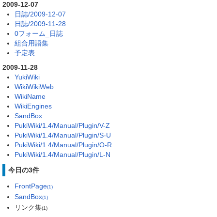
2009-12-07
日誌/2009-12-07
日誌/2009-11-28
0フォーム_日誌
組合用語集
予定表
2009-11-28
YukiWiki
WikiWikiWeb
WikiName
WikiEngines
SandBox
PukiWiki/1.4/Manual/Plugin/V-Z
PukiWiki/1.4/Manual/Plugin/S-U
PukiWiki/1.4/Manual/Plugin/O-R
PukiWiki/1.4/Manual/Plugin/L-N
今日の3件
FrontPage
(1)
SandBox
(1)
リンク集
(1)