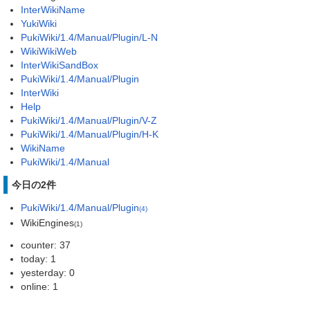
InterWikiName
YukiWiki
PukiWiki/1.4/Manual/Plugin/L-N
WikiWikiWeb
InterWikiSandBox
PukiWiki/1.4/Manual/Plugin
InterWiki
Help
PukiWiki/1.4/Manual/Plugin/V-Z
PukiWiki/1.4/Manual/Plugin/H-K
WikiName
PukiWiki/1.4/Manual
今日の2件
PukiWiki/1.4/Manual/Plugin
(4)
WikiEngines
(1)
counter: 37
today: 1
yesterday: 0
online: 1