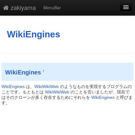
zakiyama
MenuBar
編集
添付
WikiEngines
凍結
新規
最終更新
WikiEngines
†
一覧
WikiEngines
は、
WikiWikiWeb
のようなものを実現するプログラムの
単語検索
ことです。もともとは
WikiWikiWeb
のことを言いましたが、現在で
はそのクローンが多く存在するためにそれらを
WikiEngines
と呼びま
す。