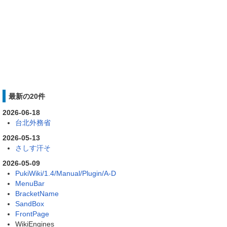
最新の20件
2026-06-18
台北外務省
2026-05-13
さしす汗そ
2026-05-09
PukiWiki/1.4/Manual/Plugin/A-D
MenuBar
BracketName
SandBox
FrontPage
WikiEngines