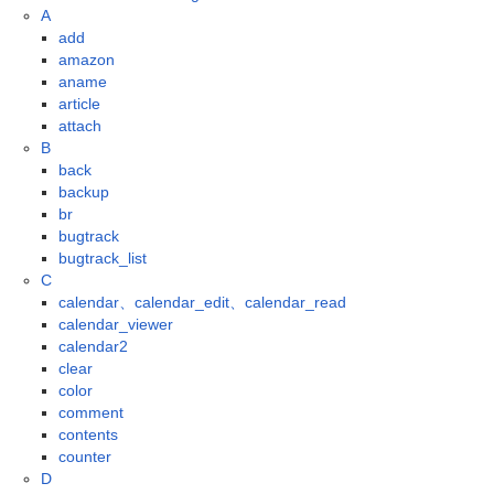
A
add
amazon
aname
article
attach
B
back
backup
br
bugtrack
bugtrack_list
C
calendar、calendar_edit、calendar_read
calendar_viewer
calendar2
clear
color
comment
contents
counter
D