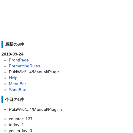
最新の6件
2018-09-24
FrontPage
FormattingRules
PukiWiki/1.4/Manual/Plugin
Help
MenuBar
SandBox
今日の1件
PukiWiki/1.4/Manual/Plugin
(1)
counter: 137
today: 1
yesterday: 0