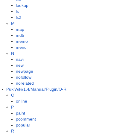
lookup
ls
ls2
M
map
md5
memo
menu
N
navi
new
newpage
nofollow
norelated
PukiWiki/1.4/Manual/Plugin/O-R
O
online
P
paint
pcomment
popular
R