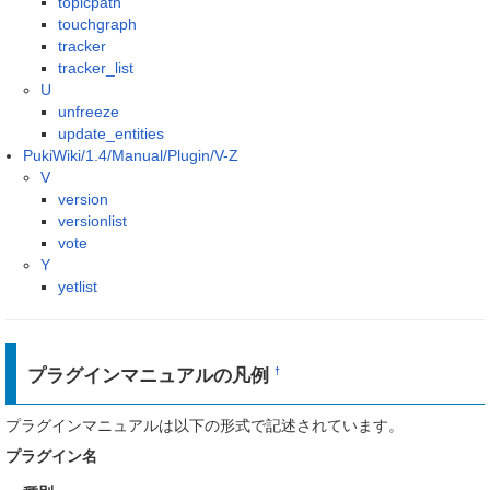
topicpath
touchgraph
tracker
tracker_list
U
unfreeze
update_entities
PukiWiki/1.4/Manual/Plugin/V-Z
V
version
versionlist
vote
Y
yetlist
プラグインマニュアルの凡例
†
プラグインマニュアルは以下の形式で記述されています。
プラグイン名