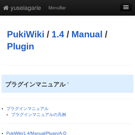
yuseiagarie
MenuBar
編集
添付
PukiWiki
/
1.4
/
Manual
/
凍結解除
Plugin
新規
最終更新
一覧
プラグインマニュアル
†
単語検索
プラグインマニュアル
プラグインマニュアルの凡例
PukiWiki/1.4/Manual/Plugin/A-D