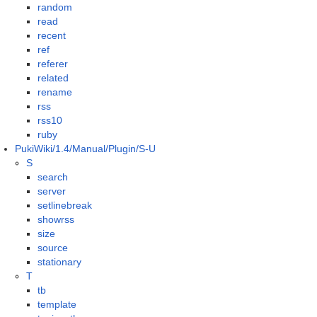
random
read
recent
ref
referer
related
rename
rss
rss10
ruby
PukiWiki/1.4/Manual/Plugin/S-U
S
search
server
setlinebreak
showrss
size
source
stationary
T
tb
template