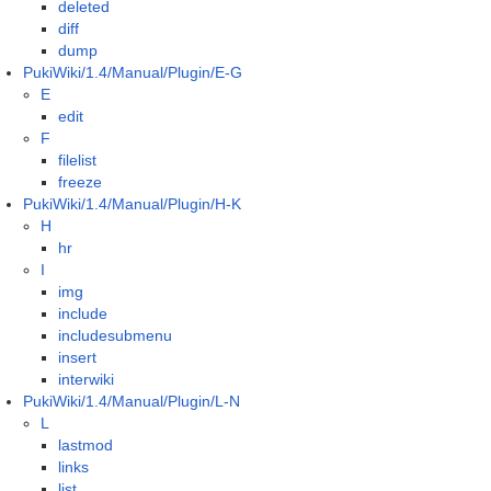
deleted
diff
dump
PukiWiki/1.4/Manual/Plugin/E-G
E
edit
F
filelist
freeze
PukiWiki/1.4/Manual/Plugin/H-K
H
hr
I
img
include
includesubmenu
insert
interwiki
PukiWiki/1.4/Manual/Plugin/L-N
L
lastmod
links
list