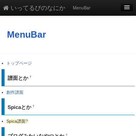
いってるびのなにか
MenuBar
編集
添付
MenuBar
凍結
新規
トップページ
最終更新
譜面とか
†
一覧
単語検索
創作譜面
Spicaとか
†
Spica譜面
?
†