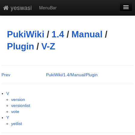
yeswasi
MenuBar
編集
添付
PukiWiki
/
1.4
/
Manual
/
凍結解除
Plugin
/
V-Z
新規
最終更新
Prev
PukiWiki/1.4/Manual/Plugin
一覧
単語検索
V
version
versionlist
vote
Y
yetlist