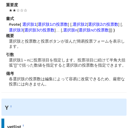
重要度
★★☆☆☆
書式
#vote(
選択肢1
[
選択肢1の投票数
] [,
選択肢2
[
選択肢2の投票数
] [,
選択肢3
[
選択肢3の投票数
]… [,
選択肢n
[
選択肢nの投票数
]]]
)
概要
選択肢と投票数と投票ボタンが並んだ簡易投票フォームを表示し
ます。
引数
選択肢1～nに投票項目を指定します。投票項目に続けて半角大括
弧"[]"で括った数値を指定すると選択肢の投票数を指定できます。
備考
各選択肢の投票数は編集によって容易に改竄できるため、厳密な
投票には向きません。
Y
†
yetlist
†