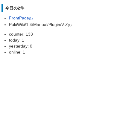
今日の2件
FrontPage
(1)
PukiWiki/1.4/Manual/Plugin/V-Z
(1)
counter: 133
today: 1
yesterday: 0
online: 1