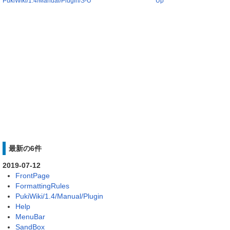
PukiWiki/1.4/Manual/Plugin/S-U
Up
最新の6件
2019-07-12
FrontPage
FormattingRules
PukiWiki/1.4/Manual/Plugin
Help
MenuBar
SandBox