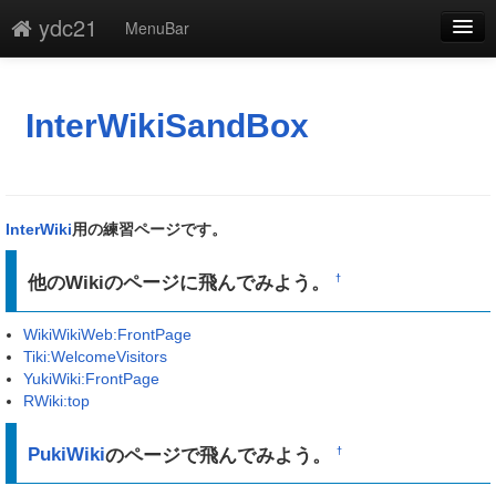
ydc21
MenuBar
編集
添付
InterWikiSandBox
凍結
新規
InterWiki
用の練習ページです。
最終更新
他のWikiのページに飛んでみよう。
†
一覧
WikiWikiWeb:FrontPage
単語検索
Tiki:WelcomeVisitors
YukiWiki:FrontPage
RWiki:top
PukiWiki
のページで飛んでみよう。
†