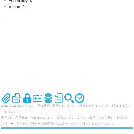
yesterday: 0
online: 1
2023.3.12 DoSアタックを受け通信が遮断されており、ご迷惑をおかけしました。現在は復旧し
ております。
利用規約: 利用者は、WikiHouseに対し、投稿コンテンツを自由に利用できる世界的、非独占的、
無償、サブライセンス可能かつ譲渡可能な許諾ライセンスを付与するものとします。
オリジナルのWikiを作ってみませんか