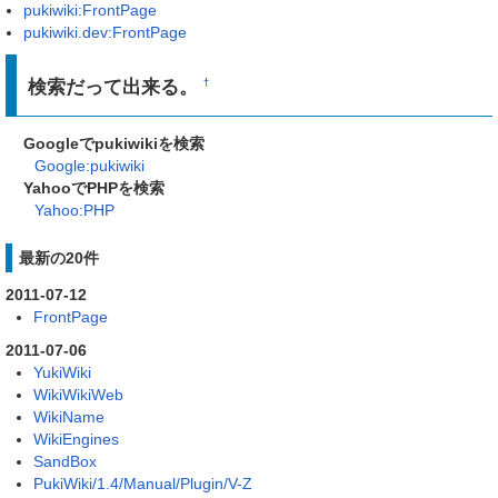
pukiwiki:FrontPage
pukiwiki.dev:FrontPage
検索だって出来る。
†
Googleでpukiwikiを検索
Google:pukiwiki
YahooでPHPを検索
Yahoo:PHP
最新の20件
2011-07-12
FrontPage
2011-07-06
YukiWiki
WikiWikiWeb
WikiName
WikiEngines
SandBox
PukiWiki/1.4/Manual/Plugin/V-Z