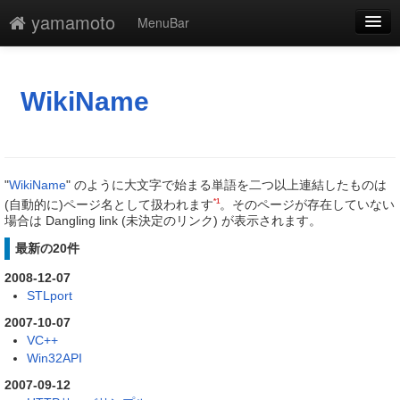
yamamoto
MenuBar
編集
添付
WikiName
凍結
新規
"
WikiName
" のように大文字で始まる単語を二つ以上連結したものは
最終更新
*1
(自動的に)ページ名として扱われます
。そのページが存在していない
場合は Dangling link (未決定のリンク) が表示されます。
一覧
最新の20件
単語検索
2008-12-07
STLport
2007-10-07
VC++
Win32API
2007-09-12