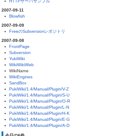
HTTPサーバサンプル
2007-09-11
Blowfish
2007-09-09
FreeのSubversionレポジトリ
2007-09-08
FrontPage
Subversion
YukiWiki
WikiWikiWeb
WikiName
WikiEngines
SandBox
PukiWiki/1.4/Manual/Plugin/V-Z
PukiWiki/1.4/Manual/Plugin/S-U
PukiWiki/1.4/Manual/Plugin/O-R
PukiWiki/1.4/Manual/Plugin/L-N
PukiWiki/1.4/Manual/Plugin/H-K
PukiWiki/1.4/Manual/Plugin/E-G
PukiWiki/1.4/Manual/Plugin/A-D
今日の6件