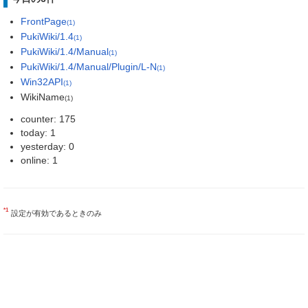
FrontPage
(1)
PukiWiki/1.4
(1)
PukiWiki/1.4/Manual
(1)
PukiWiki/1.4/Manual/Plugin/L-N
(1)
Win32API
(1)
WikiName
(1)
counter: 175
today: 1
yesterday: 0
online: 1
*1
設定が有効であるときのみ