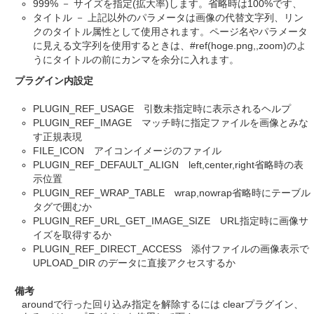
999% － サイズを指定(拡大率)します。省略時は100%です、
タイトル － 上記以外のパラメータは画像の代替文字列、リン
クのタイトル属性として使用されます。ページ名やパラメータ
に見える文字列を使用するときは、#ref(hoge.png,,zoom)のよ
うにタイトルの前にカンマを余分に入れます。
プラグイン内設定
PLUGIN_REF_USAGE 引数未指定時に表示されるヘルプ
PLUGIN_REF_IMAGE マッチ時に指定ファイルを画像とみな
す正規表現
FILE_ICON アイコンイメージのファイル
PLUGIN_REF_DEFAULT_ALIGN left,center,right省略時の表
示位置
PLUGIN_REF_WRAP_TABLE wrap,nowrap省略時にテーブル
タグで囲むか
PLUGIN_REF_URL_GET_IMAGE_SIZE URL指定時に画像サ
イズを取得するか
PLUGIN_REF_DIRECT_ACCESS 添付ファイルの画像表示で
UPLOAD_DIR のデータに直接アクセスするか
備考
aroundで行った回り込み指定を解除するには clearプラグイン、