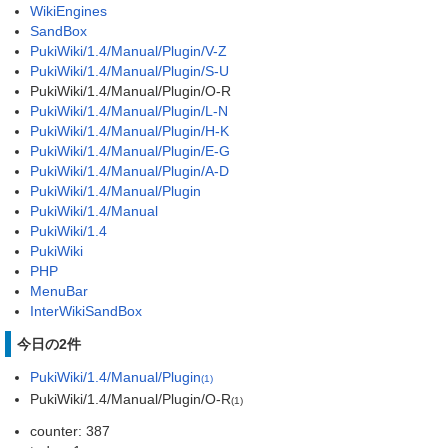
WikiEngines
SandBox
PukiWiki/1.4/Manual/Plugin/V-Z
PukiWiki/1.4/Manual/Plugin/S-U
PukiWiki/1.4/Manual/Plugin/O-R
PukiWiki/1.4/Manual/Plugin/L-N
PukiWiki/1.4/Manual/Plugin/H-K
PukiWiki/1.4/Manual/Plugin/E-G
PukiWiki/1.4/Manual/Plugin/A-D
PukiWiki/1.4/Manual/Plugin
PukiWiki/1.4/Manual
PukiWiki/1.4
PukiWiki
PHP
MenuBar
InterWikiSandBox
今日の2件
PukiWiki/1.4/Manual/Plugin
(1)
PukiWiki/1.4/Manual/Plugin/O-R
(1)
counter: 387