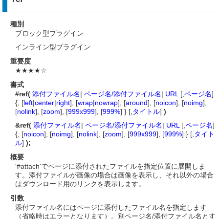
種別
ブロック型プラグイン
インライン型プラグイン
重要度
★★★★☆
書式
#ref(
添付ファイル名
|
ページ名/添付ファイル名
|
URL
[,
ページ名
]
{, [
left
|
center
|
right
], [
wrap
|
nowrap
], [
around
], [
noicon
], [
noimg
],
[
nolink
], [
zoom
], [
999x999
], [
999%
] } [,
タイトル
]
)
&ref(
添付ファイル名
|
ページ名/添付ファイル名
|
URL
[,
ページ名
]
{, [
noicon
], [
noimg
], [
nolink
], [
zoom
], [
999x999
], [
999%
] } [,
タイト
ル
]
);
概要
'#attach'でページに添付されたファイルを指定位置に展開しま
す。添付ファイルが画像の場合は画像を表示し、それ以外の場合
はダウンロード用のリンクを表示します。
引数
添付ファイル名にはページに添付したファイル名を指定します
（省略時はエラーとなります）。別ページ名/添付ファイル名とす