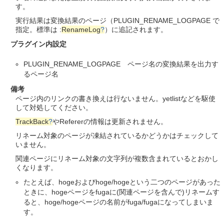
す。
実行結果は変換結果のページ（PLUGIN_RENAME_LOGPAGE で
指定。標準は :
RenameLog
?
）に追記されます。
プラグイン内設定
PLUGIN_RENAME_LOGPAGE ページ名の変換結果を出力す
るページ名
備考
ページ内のリンクの書き換えは行ないません。yetlistなどを駆使
して対処してください。
TrackBack
?
やRefererの情報は更新されません。
リネーム対象のページが凍結されているかどうかはチェックして
いません。
関連ページにリネーム対象の文字列が複数含まれているとおかし
くなります。
たとえば、hogeおよびhoge/hogeという二つのページがあった
ときに、hogeページをfugaに(関連ページを含んで)リネームす
ると、hoge/hogeページの名前がfuga/fugaになってしまいま
す。