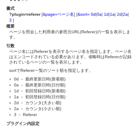
書式
?plugin=referer
[
&page=ページ名
] [
&sort=
0d
|
0a
|
1d
|
1a
|
2d
|
2a
|
3
]
概要
ページを照会した利用者の参照元URL(Referer)の一覧を表示しま
す。
引数
ページ名にはRefererを表示するページ名を指定します。ページ名
はエンコードされている必要があります。省略時はRefererが記録
されているページの一覧を表示します。
sortでReferer一覧のソート順を指定します。
0d － 最終更新日時(新着順)
0a － 最終更新日時(日付順)
1d － 初回登録日時(新着順)
1a － 初回登録日時(日付順)
2d － カウンタ(大きい順)
2a － カウンタ(小さい順)
3 － Referer
プラグイン内設定