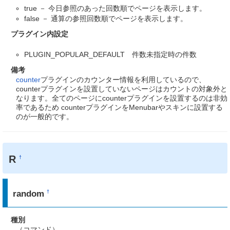
true － 今日参照のあった回数順でページを表示します。
false － 通算の参照回数順でページを表示します。
プラグイン内設定
PLUGIN_POPULAR_DEFAULT 件数未指定時の件数
備考
counter
プラグインのカウンター情報を利用しているので、
counterプラグインを設置していないページはカウントの対象外と
なります。全てのページにcounterプラグインを設置するのは非効
率であるため counterプラグインをMenubarやスキンに設置する
のが一般的です。
R
†
random
†
種別
（コマンド）