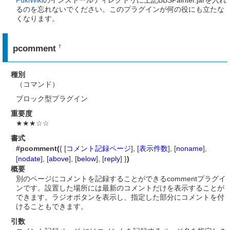
PukiWiki
のインストールディレクトリに上記BBSPainter.jarを入れ
るのを忘れないでください。このプラグインが何の役にも立たな
くなります。
pcomment
†
種別
（コマンド）
ブロック型プラグイン
重要度
★★★☆☆
書式
#pcomment(
{ [
コメント記録ページ
], [
表示件数
], [
noname
],
[
nodate
], [
above
], [
below
], [
reply
] }
)
概要
別のページにコメントを記録することができるcommentプラグイ
ンです。設置した場所には最新のコメントだけを表示することが
できます。ラジオボタンを表示し、指定した部分にコメントを付
けることもできます。
引数