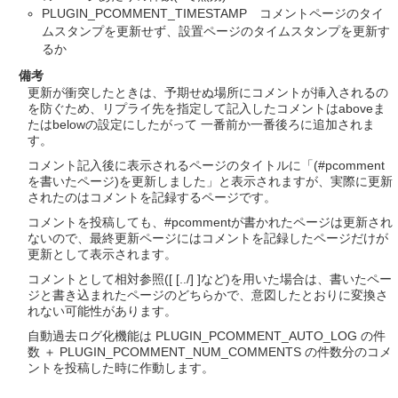
PLUGIN_PCOMMENT_TIMESTAMP コメントページのタイ
ムスタンプを更新せず、設置ページのタイムスタンプを更新す
るか
備考
更新が衝突したときは、予期せぬ場所にコメントが挿入されるの
を防ぐため、リプライ先を指定して記入したコメントはaboveま
たはbelowの設定にしたがって 一番前か一番後ろに追加されま
す。
コメント記入後に表示されるページのタイトルに「(#pcomment
を書いたページ)を更新しました」と表示されますが、実際に更新
されたのはコメントを記録するページです。
コメントを投稿しても、#pcommentが書かれたページは更新され
ないので、最終更新ページにはコメントを記録したページだけが
更新として表示されます。
コメントとして相対参照([ [../] ]など)を用いた場合は、書いたペー
ジと書き込まれたページのどちらかで、意図したとおりに変換さ
れない可能性があります。
自動過去ログ化機能は PLUGIN_PCOMMENT_AUTO_LOG の件
数 ＋ PLUGIN_PCOMMENT_NUM_COMMENTS の件数分のコメ
ントを投稿した時に作動します。