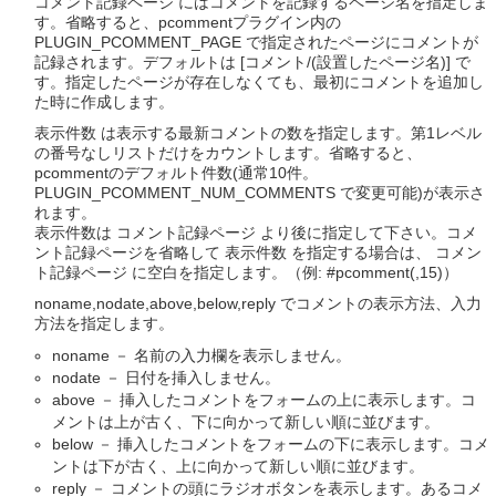
コメント記録ページ にはコメントを記録するページ名を指定しま
す。省略すると、pcommentプラグイン内の
PLUGIN_PCOMMENT_PAGE で指定されたページにコメントが
記録されます。デフォルトは [コメント/(設置したページ名)] で
す。指定したページが存在しなくても、最初にコメントを追加し
た時に作成します。
表示件数 は表示する最新コメントの数を指定します。第1レベル
の番号なしリストだけをカウントします。省略すると、
pcommentのデフォルト件数(通常10件。
PLUGIN_PCOMMENT_NUM_COMMENTS で変更可能)が表示さ
れます。
表示件数は コメント記録ページ より後に指定して下さい。コメ
ント記録ページを省略して 表示件数 を指定する場合は、 コメン
ト記録ページ に空白を指定します。（例: #pcomment(,15)）
noname,nodate,above,below,reply でコメントの表示方法、入力
方法を指定します。
noname － 名前の入力欄を表示しません。
nodate － 日付を挿入しません。
above － 挿入したコメントをフォームの上に表示します。コ
メントは上が古く、下に向かって新しい順に並びます。
below － 挿入したコメントをフォームの下に表示します。コメ
ントは下が古く、上に向かって新しい順に並びます。
reply － コメントの頭にラジオボタンを表示します。あるコメ