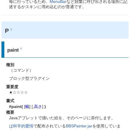
毎に行っているため、
MenuBar
など頻繁に呼び出される場所に記
述するかスキンに埋め込むのが普通です。
P
†
paint
†
種別
（コマンド）
ブロック型プラグイン
重要度
★☆☆☆☆
書式
#paint(
[
幅
] [,
高さ
]
)
概要
Javaアプレットで描いた絵を、そのページに添付します。
ば科学的愛情
で配布されている
BBSPainter.jar
を使用していま