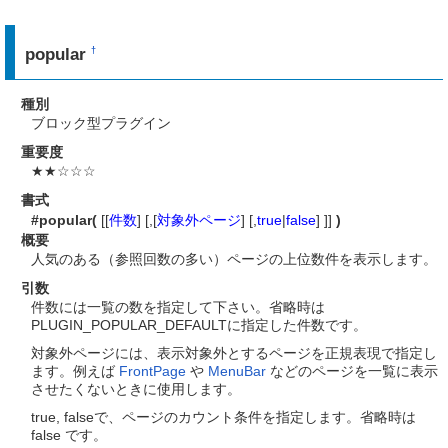
popular
†
種別
ブロック型プラグイン
重要度
★★☆☆☆
書式
#popular(
[[
件数
] [,[
対象外ページ
] [,
true
|
false
] ]]
)
概要
人気のある（参照回数の多い）ページの上位数件を表示します。
引数
件数には一覧の数を指定して下さい。省略時は
PLUGIN_POPULAR_DEFAULTに指定した件数です。
対象外ページには、表示対象外とするページを正規表現で指定し
ます。例えば
FrontPage
や
MenuBar
などのページを一覧に表示
させたくないときに使用します。
true, falseで、ページのカウント条件を指定します。省略時は
false です。