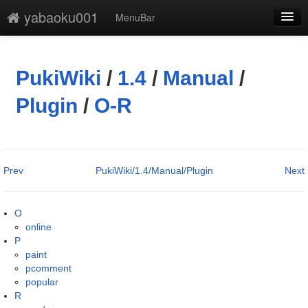
yabaoku001
MenuBar
編集
添付
PukiWiki
/
1.4
/
Manual
/
凍結解除
Plugin
/
O-R
新規
最終更新
Prev
PukiWiki/1.4/Manual/Plugin
Next
一覧
単語検索
O
online
P
paint
pcomment
popular
R