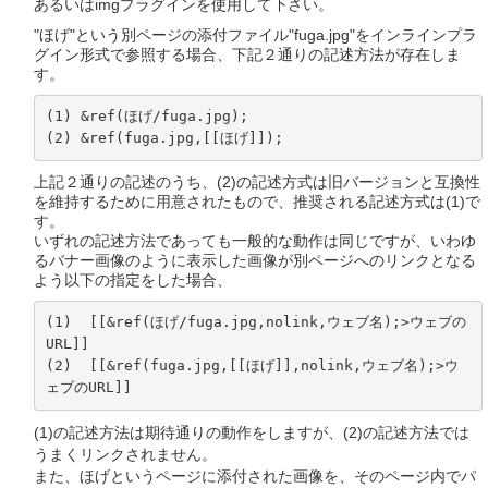
あるいはimgプラグインを使用して下さい。
"ほげ"という別ページの添付ファイル"fuga.jpg"をインラインプラ
グイン形式で参照する場合、下記２通りの記述方法が存在しま
す。
(1) &ref(ほげ/fuga.jpg);

(2) &ref(fuga.jpg,[[ほげ]]);
上記２通りの記述のうち、(2)の記述方式は旧バージョンと互換性
を維持するために用意されたもので、推奨される記述方式は(1)で
す。
いずれの記述方法であっても一般的な動作は同じですが、いわゆ
るバナー画像のように表示した画像が別ページへのリンクとなる
よう以下の指定をした場合、
(1)  [[&ref(ほげ/fuga.jpg,nolink,ウェブ名);>ウェブの
URL]] 

(2)  [[&ref(fuga.jpg,[[ほげ]],nolink,ウェブ名);>ウ
ェブのURL]] 
(1)の記述方法は期待通りの動作をしますが、(2)の記述方法では
うまくリンクされません。
また、ほげというページに添付された画像を、そのページ内でパ