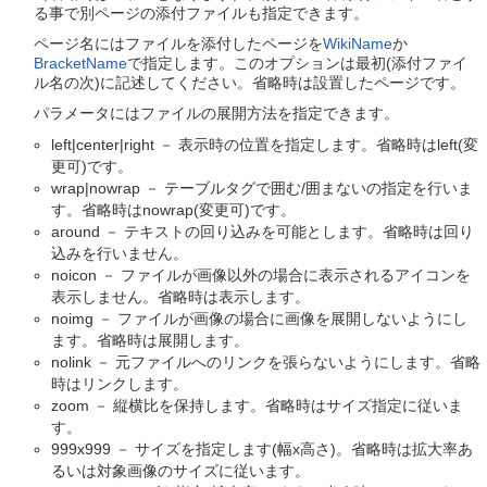
る事で別ページの添付ファイルも指定できます。
ページ名にはファイルを添付したページを
WikiName
か
BracketName
で指定します。このオプションは最初(添付ファイ
ル名の次)に記述してください。省略時は設置したページです。
パラメータにはファイルの展開方法を指定できます。
left|center|right － 表示時の位置を指定します。省略時はleft(変
更可)です。
wrap|nowrap － テーブルタグで囲む/囲まないの指定を行いま
す。省略時はnowrap(変更可)です。
around － テキストの回り込みを可能とします。省略時は回り
込みを行いません。
noicon － ファイルが画像以外の場合に表示されるアイコンを
表示しません。省略時は表示します。
noimg － ファイルが画像の場合に画像を展開しないようにし
ます。省略時は展開します。
nolink － 元ファイルへのリンクを張らないようにします。省略
時はリンクします。
zoom － 縦横比を保持します。省略時はサイズ指定に従いま
す。
999x999 － サイズを指定します(幅x高さ)。省略時は拡大率あ
るいは対象画像のサイズに従います。