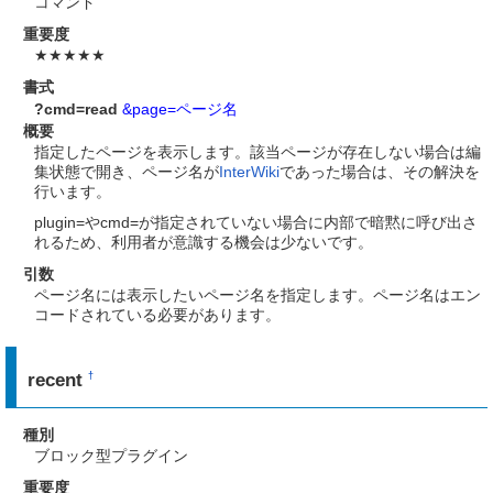
コマンド
重要度
★★★★★
書式
?cmd=read
&page=ページ名
概要
指定したページを表示します。該当ページが存在しない場合は編
集状態で開き、ページ名が
InterWiki
であった場合は、その解決を
行います。
plugin=やcmd=が指定されていない場合に内部で暗黙に呼び出さ
れるため、利用者が意識する機会は少ないです。
引数
ページ名には表示したいページ名を指定します。ページ名はエン
コードされている必要があります。
recent
†
種別
ブロック型プラグイン
重要度