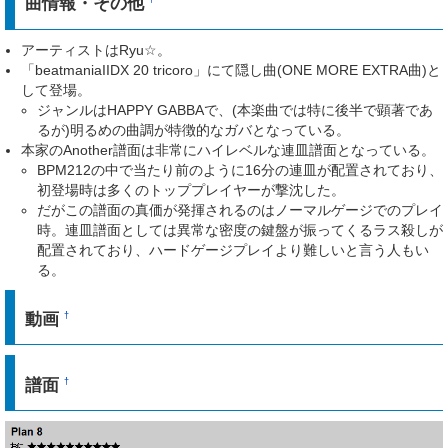
曲情報・その他
アーティストはRyu☆。
「beatmaniaIIDX 20 tricoro」にて隠し曲(ONE MORE EXTRA曲)と
して登場。
ジャンルはHAPPY GABBAで、(本楽曲では特に後半で顕著であ
るが)明るめの曲調が特徴的なガバとなっている。
本家のAnother譜面は非常にハイレベルな連皿譜面となっている。
BPM212の中で当たり前のように16分の連皿が配置されており、
初登場時は多くのトッププレイヤーが撃沈した。
だがこの譜面の真価が発揮されるのはノーマルゲージでのプレイ
時。連皿譜面としては異常な密度の鍵盤が振ってくるラス殺しが
配置されており、ハードゲージプレイより難しいと言う人もい
る。
動画
†
譜面
†