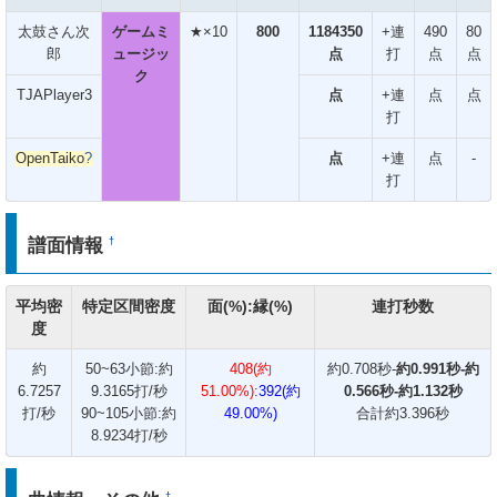
太鼓さん次
ゲームミ
★×10
800
1184350
+連
490
80
郎
ュージッ
点
打
点
点
ク
TJAPlayer3
点
+連
点
点
打
OpenTaiko
?
点
+連
点
-
打
譜面情報
†
平均密
特定区間密度
面(%):縁(%)
連打秒数
度
約
50~63小節:約
408(約
約0.708秒-
約0.991秒-約
6.7257
9.3165打/秒
51.00%)
:
392(約
0.566秒-約1.132秒
打/秒
90~105小節:約
49.00%)
合計約3.396秒
8.9234打/秒
†