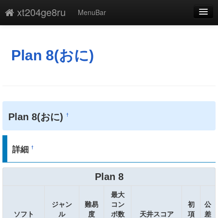
xt204ge8ru
MenuBar
編集
添付
Plan 8(おに)
凍結
新規
最終更新
Plan 8(おに)
†
一覧
単語検索
詳細
†
Plan 8
最大
ジャン
難易
コン
初
公
ソフト
ル
度
ボ数
天井スコア
項
差