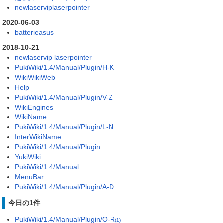
newlaserviplaserpointer
2020-06-03
batterieasus
2018-10-21
newlaservip laserpointer
PukiWiki/1.4/Manual/Plugin/H-K
WikiWikiWeb
Help
PukiWiki/1.4/Manual/Plugin/V-Z
WikiEngines
WikiName
PukiWiki/1.4/Manual/Plugin/L-N
InterWikiName
PukiWiki/1.4/Manual/Plugin
YukiWiki
PukiWiki/1.4/Manual
MenuBar
PukiWiki/1.4/Manual/Plugin/A-D
今日の1件
PukiWiki/1.4/Manual/Plugin/O-R
(1)