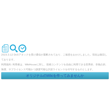
2023.3.12 DoSアタックを受け通信が遮断されており、ご迷惑をおかけしました。現在は復旧し
ております。
利用規約: 利用者は、WikiHouseに対し、投稿コンテンツを自由に利用できる世界的、非独占的、
無償、サブライセンス可能かつ譲渡可能な許諾ライセンスを付与するものとします。
オリジナルのWikiを作ってみませんか
Last-modified: 2021-08-06 (金) 19:46:30 (1827d)
エラー等で表示されないページがありましたら、URLを support@wikihouse.com までご連絡願い
ます。
Site admin:
WikiHouse - 無料レンタルWikiサービス
:
WikiHouseランキング
PukiWiki 1.4.7
Copyright © 2001-2006
PukiWiki Developers Team
. License is
GPL
.
Based on "PukiWiki" 1.3 by
yu-ji
. Powered by PHP 5.5.9-1ubuntu4.29. HTML convert time:
0.063 sec.