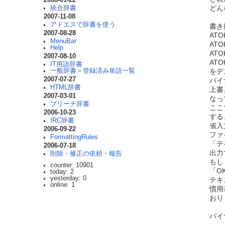
どん
統合辞書
2007-11-08
アドエスで辞書を使う
書き換
2007-08-28
AT
MenuBar
AT
Help
AT
2007-08-10
AT
IT用語辞書
一般辞書＞登録済み単語一覧
をデ
2007-07-27
バイ
HTML辞書
上書
2007-03-01
なっ
ブリーチ辞書
ここ
2006-10-23
する
IRC辞書
省入
2006-09-22
ファ
FormattingRules
「テ
2006-07-18
出力
削除・修正の依頼・報告
もし
counter: 10901
「O
today: 2
yesterday: 0
テキ
online: 1
慣用
おり
バイ