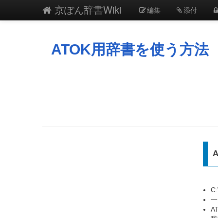
京ぽん辞書Wiki
編集
添付
ATOK用辞書を使う方法
C
一
A