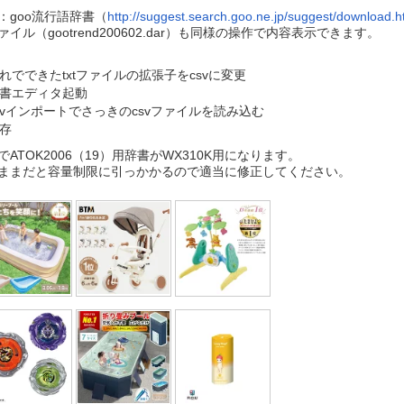
：goo流行語辞書（
http://suggest.search.goo.ne.jp/suggest/download.h
ァイル（gootrend200602.dar）も同様の操作で内容表示できます。
れでできたtxtファイルの拡張子をcsvに変更
書エディタ起動
svインポートでさっきのcsvファイルを読み込む
存
でATOK2006（19）用辞書がWX310K用になります。
ままだと容量制限に引っかかるので適当に修正してください。