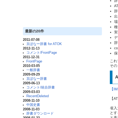
辞
A
辞
出
場
種
最新の20件
実
デ
2011-07-08
辞
京ぽなー辞書 for ATOK
c
2012-11-13
コメント/FrontPage
保
2011-12-31
これ
FrontPage
その
2010-03-05
一般辞書
2009-09-29
京ぽなー辞書
2009-06-13
コメント/統合辞書
【I
2009-03-03
RecentDeleted
【A
2008-11-10
中国史書
省入
2008-11-03
とす
辞書ダウンロード
と表
2008-01-22