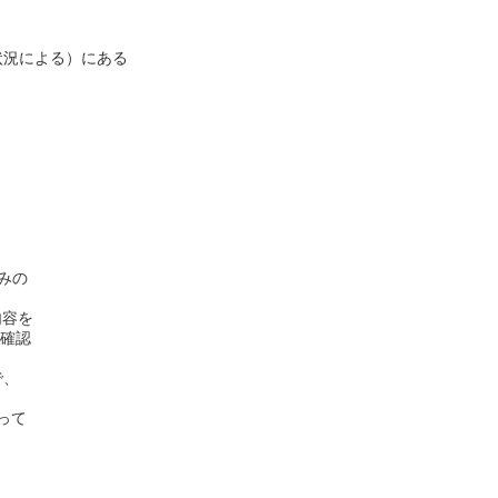
PCの状況による）にある
みの
内容を
を確認
で、
って