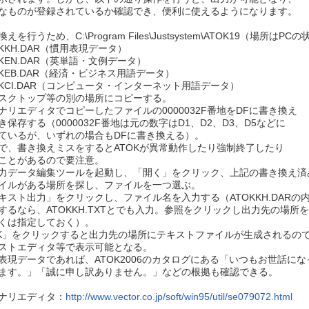
なものが登録されているか確認でき、便利に使えるようになります。
えを行うため、C:\Program Files\Justsystem\ATOK19（場所は
OKKH.DAR（慣用表現データ）
OKEN.DAR（英単語・文例データ）
OKEB.DAR（経済・ビジネス用語データ）
OKCI.DAR（コンピュータ・インターネット用語データ）
スクトップ等の別の場所にコピーする。
ナリエディタでコピーしたファイルの0000032F番地をDFに書き換え
き保存する（0000032F番地は元の数字はD1、D2、D3、D5などに
ているが、いずれの場合もDFに書き換える）。
で、書き換えミスをするとATOKが異常動作したり強制終了したり
ことがあるので要注意。
力データ編集ツールを起動し、「開く」をクリック、上記の書き換え済
イルがある場所を探し、ファイルを一つ選ぶ。
キスト出力」をクリックし、ファイル名を入力する（ATOKKH.DARの
するなら、ATOKKH.TXTとでも入力。参照をクリックし出力先の場所
くは指定しておく）。
K」をクリックすると出力先の場所にテキストファイルが生成されるの
ストエディタ等で表示可能となる。
表現データであれば、ATOK2006のカタログにある「いつもお世話にな
ます。」「誠に申し訳ありません。」などの根拠も確認できる。
ナリエディタ：
http://www.vector.co.jp/soft/win95/util/se079072.html