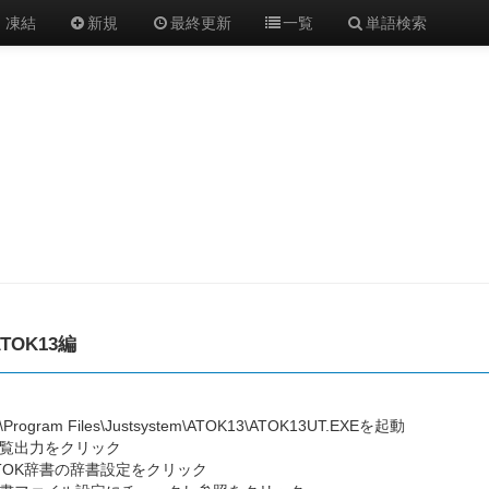
凍結
新規
最終更新
一覧
単語検索
ATOK13編
:\Program Files\Justsystem\ATOK13\ATOK13UT.EXEを起動
覧出力をクリック
TOK辞書の辞書設定をクリック