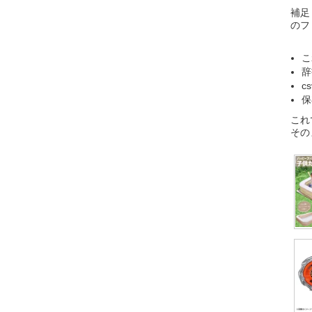
補足
のフ
こ
辞
c
保
これ
その