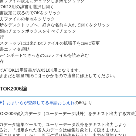
書ファイル設定にチェックし参照をクリック
TOK13用の辞書を選択し開く
書設定に戻るのでOKをクリック
力ファイルの参照をクリック
所をデスクトップへ、好きな名前を入れて開くをクリック
類のチェックボックスをすべてチェック
行
スクトップに出来たtxtファイルの拡張子をcsvに変更
書エディタ起動
svインポートでさっきのcsvファイルを読み込む
存
でATOK13用辞書がWX310K用になります。
ままだと容量制限に引っかかるので適当に修正してください。
ATOK2006編
ME】おまいらが登録してる単語おしえれ
の60より
TOK2006省入力データ（ユーザーデータ以外）をテキスト出力する方法
力データ編集ツールで、ユーザーデータ以外をテキスト出力しよう
ると、「指定された省入力データは編集対象として扱えません」
示されます。しかし、以下の通り操作を行うと、出力が可能となり、