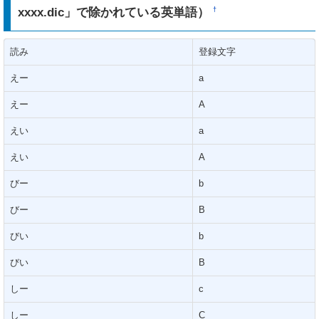
xxxx.dic」で除かれている英単語）
†
読み
登録文字
えー
a
えー
A
えい
a
えい
A
びー
b
びー
B
びい
b
びい
B
しー
c
しー
C