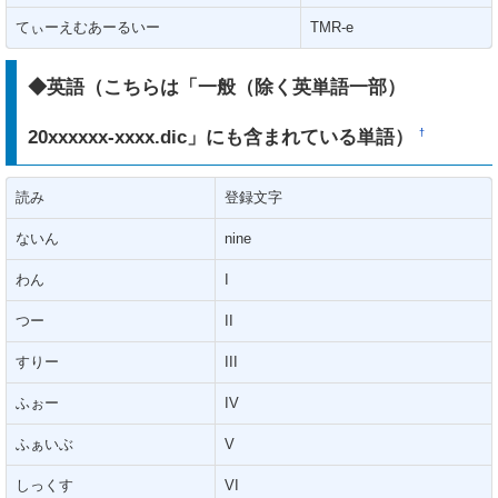
てぃーえむあーるいー
TMR-e
◆英語（こちらは「一般（除く英単語一部）
20xxxxxx-xxxx.dic」にも含まれている単語）
†
読み
登録文字
ないん
nine
わん
I
つー
II
すりー
III
ふぉー
IV
ふぁいぶ
V
しっくす
VI