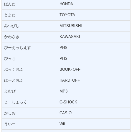
ほんだ
HONDA
とよた
TOYOTA
みつびし
MITSUBISHI
かわさき
KAWASAKI
ぴーえっちえす
PHS
ぴっち
PHS
ぶっくおふ
BOOK･OFF
はーどおふ
HARD･OFF
えむぴー
MP3
じーしょっく
G-SHOCK
かしお
CASIO
ういー
Wii