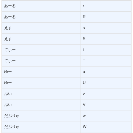
あーる
r
あーる
R
えす
s
えす
S
てぃー
t
てぃー
T
ゆー
u
ゆー
U
ぶい
v
ぶい
V
だぶりゅ
w
だぶりゅ
W