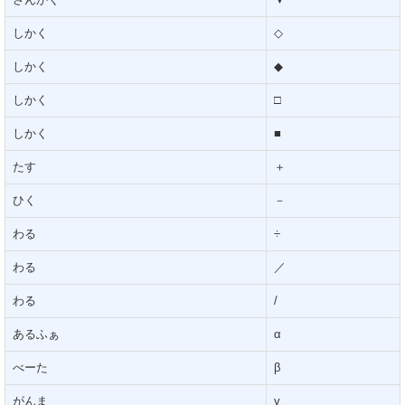
しかく
◇
しかく
◆
しかく
□
しかく
■
たす
＋
ひく
－
わる
÷
わる
／
わる
/
あるふぁ
α
べーた
β
がんま
γ