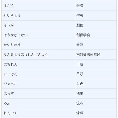
すざく
朱雀
せいきょう
聖教
そうか
創価
そうかがっかい
創価学会
せいりゅう
青龍
なんみょうほうれんげきょう
南無妙法蓮華経
にちれん
日蓮
にっけん
日顕
びゃっこ
白虎
ほっす
法主
るふ
流布
れんごく
煉獄