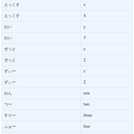
えっくす
x
えっくす
X
わい
y
わい
Y
ぜっと
z
ぜっと
Z
ずぃー
z
ずぃー
Z
わん
one
つー
two
すりー
three
ふぉー
four