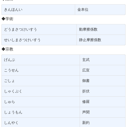
きんほんい
金本位
◆学術
どうまさつけいすう
動摩擦係数
せいしまさつけいすう
静止摩擦係数
◆宗教
げんぶ
玄武
こうせん
広宣
ごしょ
御書
しゃくぶく
折伏
しゅら
修羅
しょうもん
声聞
しんやく
新約