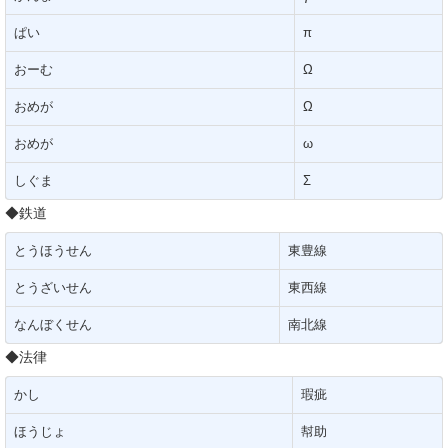
ぱい
π
おーむ
Ω
おめが
Ω
おめが
ω
しぐま
Σ
◆鉄道
とうほうせん
東豊線
とうざいせん
東西線
なんぼくせん
南北線
◆法律
かし
瑕疵
ほうじょ
幇助