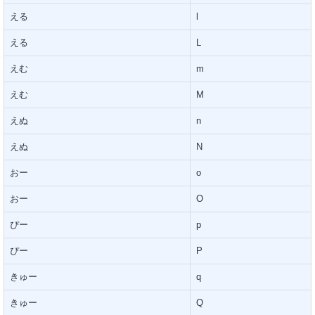
える
l
える
L
えむ
m
えむ
M
えぬ
n
えぬ
N
おー
o
おー
O
ぴー
p
ぴー
P
きゅー
q
きゅー
Q