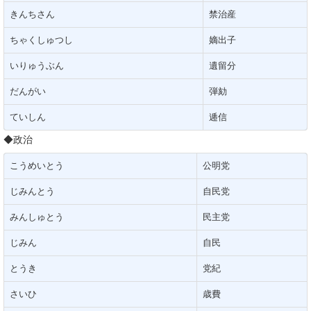
きんちさん
禁治産
ちゃくしゅつし
嫡出子
いりゅうぶん
遺留分
だんがい
弾劾
ていしん
逓信
◆政治
こうめいとう
公明党
じみんとう
自民党
みんしゅとう
民主党
じみん
自民
とうき
党紀
さいひ
歳費