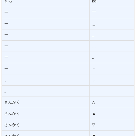
きろ
kg
ー
￣
ー
＿
ー
_
ー
…
ー
‥
ー
・
、
，
。
．
さんかく
△
さんかく
▲
さんかく
▽
さんかく
▼