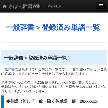
京ぽん辞書Wiki
MenuBar
編集
添付
一般辞書＞登録済み単語一覧
凍結
新規
最終更新
一般辞書＞登録済み単語一覧
†
一覧
一般辞書
に登録されている単語の一覧です。 一般辞書への新しい言葉
単語検索
の追加は、まずこのページを検索してからお願いします。
※見づらかったので、既に辞書化された部分を並べ替えました。
分類はかなりいい加減だと思いますので、不都合があれば修正したり
戻していただいて構いません。
◆英語（但し「一般（除く英単語一部）20xxxxxx-