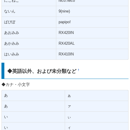
にこねこ
nico.neco
ないん
9(nine)
ぱぴぽ
papipo!
あおみみ
RX420IN
あかみみ
RX420AL
はいみみ
RX410IN
◆英語以外、および未分類など
†
◆カナ・小文字
あ
ぁ
あ
ァ
い
ぃ
い
ィ