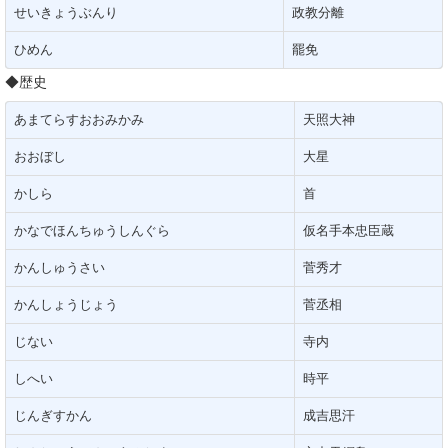
せいきょうぶんり
政教分離
ひめん
罷免
◆歴史
あまてらすおおみかみ
天照大神
おおぼし
大星
かしら
首
かなでほんちゅうしんぐら
仮名手本忠臣蔵
かんしゅうさい
菅秀才
かんしょうじょう
菅丞相
じない
寺内
しへい
時平
じんぎすかん
成吉思汗