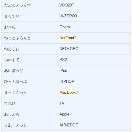
だぶるえっくす
WX320T
ぜろすりー
W-ZERO3
おぺら
Opera
ねっとふろんと
NetFront
?
ねおじお
NEO･GEO
ぷれすて
PS2
あいぽっど
iPod
ひっぷほっぷ
HIPHOP
まっくぶっく
MacBook
?
てれび
TV
あっぷる
Apple
えあーえっじ
AIR-EDGE