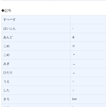
◆記号
すぺーす
はいふん
-
あんど
&
こめ
※
こめ
＊
みぎ
→
ひだり
←
うえ
↑
した
↓
きろ
km