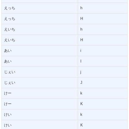
えっち
h
えっち
H
えいち
h
えいち
H
あい
i
あい
I
じぇい
j
じぇい
J
けー
k
けー
K
けい
k
けい
K