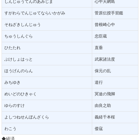
しんじゅうてんのあみじま
心中天網島
すがわらでんじゅてならいかがみ
菅原伝授手習鑑
そねざきしんじゅう
曾根崎心中
ちゅうしんぐら
忠臣蔵
ひたたれ
直垂
ぶけしょはっと
武家諸法度
ほうげんのらん
保元の乱
みちゆき
道行
めいどのひきゃく
冥途の飛脚
ゆらのすけ
由良之助
よしつねせんぼんざくら
義経千本桜
わこう
倭寇
◆経済