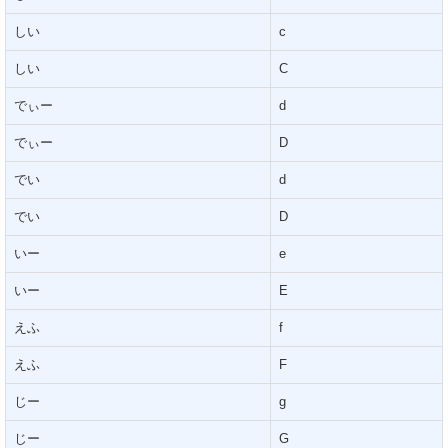
しい
c
しい
C
でぃー
d
でぃー
D
でい
d
でい
D
いー
e
いー
E
えふ
f
えふ
F
じー
g
じー
G