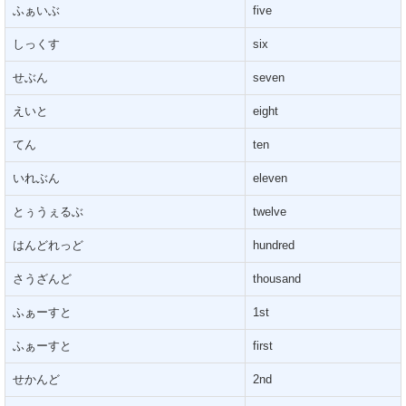
ふぁいぶ
five
しっくす
six
せぶん
seven
えいと
eight
てん
ten
いれぶん
eleven
とぅうぇるぶ
twelve
はんどれっど
hundred
さうざんど
thousand
ふぁーすと
1st
ふぁーすと
first
せかんど
2nd