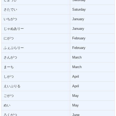
さたでい
Saturday
いちがつ
January
じゃぬありー
January
にがつ
February
ふぇぶらりー
February
さんがつ
March
まーち
March
しがつ
April
えいぷりる
April
ごがつ
May
めい
May
ろくがつ
June