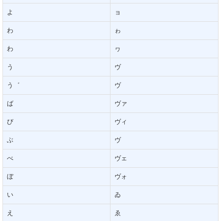
よ
ョ
わ
ゎ
わ
ヮ
う
ヴ
う゛
ヴ
ば
ヴァ
び
ヴィ
ぶ
ヴ
べ
ヴェ
ぼ
ヴォ
い
ゐ
え
ゑ