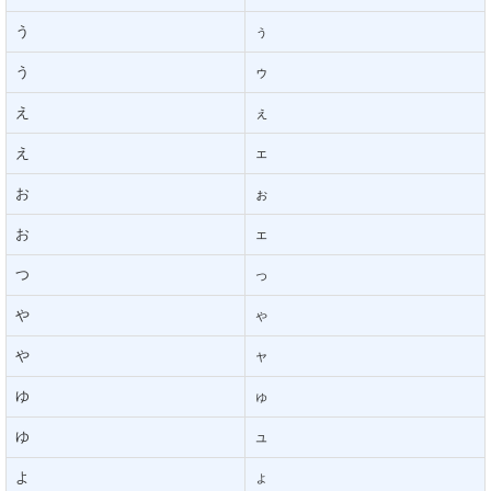
う
ぅ
う
ゥ
え
ぇ
え
ェ
お
ぉ
お
ェ
つ
っ
や
ゃ
や
ャ
ゆ
ゅ
ゆ
ュ
よ
ょ