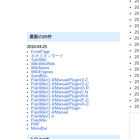
20
20
20
20
20
20
最新の20件
20
20
2010-04-25
20
FrontPage
ネオスタンダード
20
YukiWiki
20
WikiWikiWeb
WikiName
20
WikiEngines
20
SandBox
PukiWiki/1.4/Manual/Plugin/V-Z
20
PukiWiki/1.4/Manual/Plugin/S-U
20
PukiWiki/1.4/Manual/Plugin/O-R
PukiWiki/1.4/Manual/Plugin/L-N
20
PukiWiki/1.4/Manual/Plugin/H-K
20
PukiWiki/1.4/Manual/Plugin/E-G
PukiWiki/1.4/Manual/Plugin/A-D
20
PukiWiki/1.4/Manual/Plugin
PukiWiki/1.4/Manual
PukiWiki/1.4
PukiWiki
PHP
MenuBar