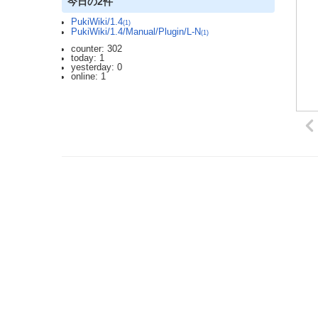
今日の2件
PukiWiki/1.4
(1)
PukiWiki/1.4/Manual/Plugin/L-N
(1)
counter: 302
today: 1
yesterday: 0
online: 1