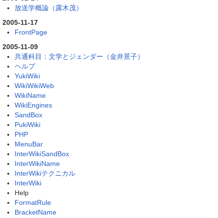
放送学概論（露木茂）
2005-11-17
FrontPage
2005-11-09
共通科目：文学とジェンダー（金井景子）
ヘルプ
YukiWiki
WikiWikiWeb
WikiName
WikiEngines
SandBox
PukiWiki
PHP
MenuBar
InterWikiSandBox
InterWikiName
InterWikiテクニカル
InterWiki
Help
FormatRule
BracketName