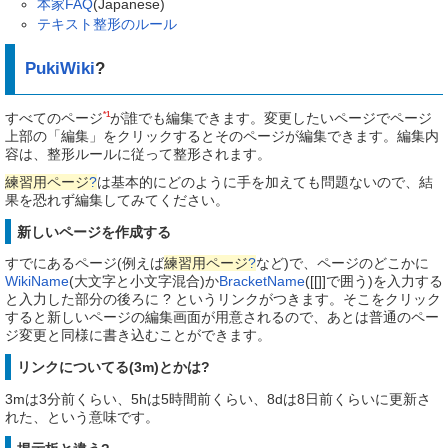
本家FAQ
(Japanese)
テキスト整形のルール
PukiWiki
?
*1
すべてのページ
が誰でも編集できます。変更したいページでページ
上部の「編集」をクリックするとそのページが編集できます。編集内
容は、整形ルールに従って整形されます。
練習用ページ
?
は基本的にどのように手を加えても問題ないので、結
果を恐れず編集してみてください。
新しいページを作成する
すでにあるページ(例えば
練習用ページ
?
など)で、ページのどこかに
WikiName
(大文字と小文字混合)か
BracketName
([[]]で囲う)を入力する
と入力した部分の後ろに ? というリンクがつきます。そこをクリック
すると新しいページの編集画面が用意されるので、あとは普通のペー
ジ変更と同様に書き込むことができます。
リンクについてる(3m)とかは?
3mは3分前くらい、5hは5時間前くらい、8dは8日前くらいに更新さ
れた、という意味です。