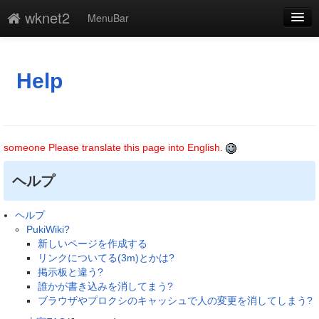
wknet2
MenuBar
編集
添付
Help
凍結
新規
someone Please translate this page into English.
最終更新
ヘルプ
一覧
ヘルプ
単語検索
PukiWiki?
新しいページを作成する
リンクについてる(3m)とかは?
掲示板と違う?
誰かが書き込みを消してまう?
ブラウザやプロクシのキャッシュで人の変更を消してしまう?