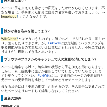
掲示板と違う?
ページに手を加えても誰がその変更をしたかわからなくなります。不
安な場合は、手を加えた部分に自分の名前を書いておきましょう。 --
hogehoge
?
←こんなかんじで。
誰かが書き込みを消してまう?
WikiClone
?
とはそういうものです。誰でもどこでも汚したり、消した
り、荒らしたりできます。が、
PukiWiki
には定期的にバックアップを
取る機能があるので無駄といえば無駄かもしれません。不完全ではあ
りますが、復旧もできると思います。
ブラウザやプロクシのキャッシュで人の変更を消してしまう?
ページを編集する以上、編集時の状態から手を加える形になります。
しかし、もし編集中に誰かが更新していてしまっていたらどうしま
す? 安心してください。
PukiWiki
には、更新時のページの更新日時と
元データの更新日時を比較して一緒かどうかチェックします。
異なる場合には「更新の衝突」が起きるので、その場合は更新されて
いたページをリロードして編集しなおしてください。
最新の20件
2006-01-14