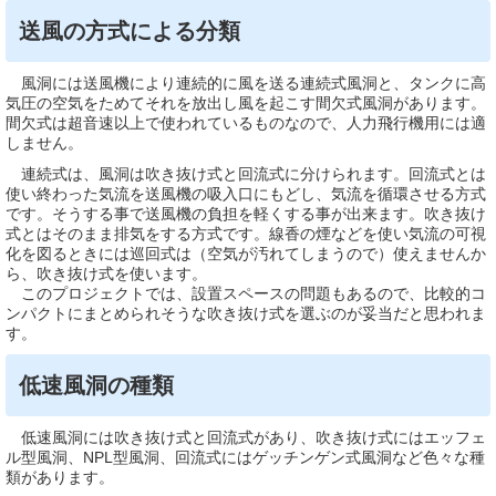
送風の方式による分類
風洞には送風機により連続的に風を送る連続式風洞と、タンクに高
気圧の空気をためてそれを放出し風を起こす間欠式風洞があります。
間欠式は超音速以上で使われているものなので、人力飛行機用には適
しません。
連続式は、風洞は吹き抜け式と回流式に分けられます。回流式とは
使い終わった気流を送風機の吸入口にもどし、気流を循環させる方式
です。そうする事で送風機の負担を軽くする事が出来ます。吹き抜け
式とはそのまま排気をする方式です。線香の煙などを使い気流の可視
化を図るときには巡回式は（空気が汚れてしまうので）使えませんか
ら、吹き抜け式を使います。
このプロジェクトでは、設置スペースの問題もあるので、比較的コ
ンパクトにまとめられそうな吹き抜け式を選ぶのが妥当だと思われま
す。
低速風洞の種類
低速風洞には吹き抜け式と回流式があり、吹き抜け式にはエッフェ
ル型風洞、NPL型風洞、回流式にはゲッチンゲン式風洞など色々な種
類があります。