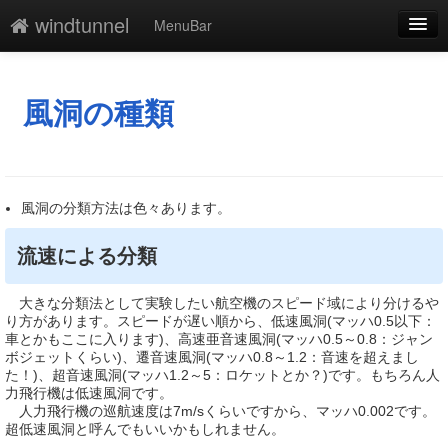
windtunnel
MenuBar
編集
添付
風洞の種類
凍結
新規
風洞の分類方法は色々あります。
最終更新
流速による分類
一覧
単語検索
大きな分類法として実験したい航空機のスピード域により分けるや
り方があります。スピードが遅い順から、低速風洞(マッハ0.5以下：
車とかもここに入ります)、高速亜音速風洞(マッハ0.5～0.8：ジャン
ボジェットくらい)、遷音速風洞(マッハ0.8～1.2：音速を超えまし
た！)、超音速風洞(マッハ1.2～5：ロケットとか？)です。もちろん人
力飛行機は低速風洞です。
人力飛行機の巡航速度は7m/sくらいですから、マッハ0.002です。
超低速風洞と呼んでもいいかもしれません。