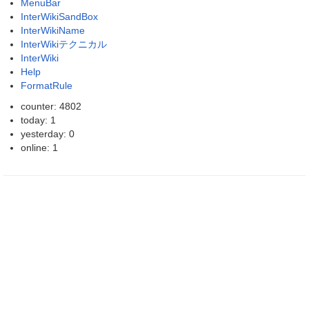
MenuBar
InterWikiSandBox
InterWikiName
InterWikiテクニカル
InterWiki
Help
FormatRule
counter: 4802
today: 1
yesterday: 0
online: 1