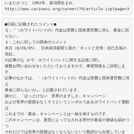
いまたかつじ　1962年、新潟県生まれ

http://www.carinavi.org/career/79/article.jsp?page=3
■日経に記載されたコメント■

Ｑ：「（ホワイトバンドの）代金は実費と団体運営費に消え、募金に回
らない」

Ａ：これに対しての団体のコメント

本日（8/26/05）、日本経済新聞１面の「ネットと文明：自己主張の
世紀」

の記事のな かで、ホワイトバンドに関する記述に関し

複数お問い合わせをいただいておりますので、事実関係をご説明しま
す。

記事のなかでは、「（ホワイトバンドの）代金は実費と団体運営費に消
え

募金に回らないが…」と記載されています。 

確かに、「ほっとけない　世界のまずしさ」キャンペーン

および世界の貧困をなくそうというシンボルであるホワイトバンド運動
は

これまでの「募金」キャンペーンとは一線を画すものです。 

このキャンペーンは、善意によってなされる寄付や募金の価値を認めつ
つ

それだけでは世界の貧困はなくならないという教訓から出発していま