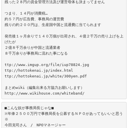
残った２８円の資金管理方法及び運営母体も決まってません

つまり、１４円が消費税…

約５７円が広告費、事務局の運営費

残りの約２００円は、生産国中国と流通費に当てられます

発売後１ヶ月余りで１４０万個が出荷され、４億２千万の売り上げを上
げたが

２億８千万余りが中国と流通業者

８千万余りが事務局に流れた事になる

ttp://www.imgup.org/file/iup78824.jpg

ttp://hottokenai.jp/index.html

ttp://hottokenai.jp/white/300yen.pdf

まとめwiki（編集出来る方協力お願いします） 

http://www.wikihouse.com/whiteband/
■こんな奴が事務局長じゃな■

※年俸２５００万円で事務局長を公募するＮＰＯがあってもいいと思う
※

今田克司さん　/　NPOマネージャー
