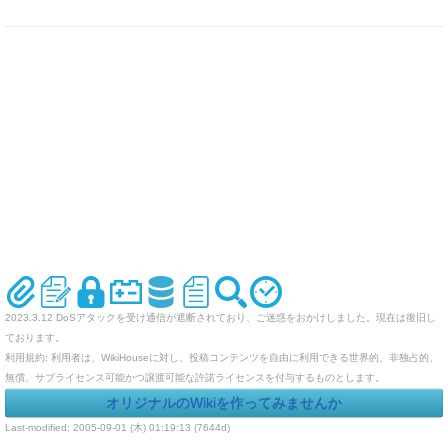
2023.3.12 DoSアタックを受け通信が遮断されており、ご迷惑をおかけしました。現在は復旧し
ております。
利用規約: 利用者は、WikiHouseに対し、投稿コンテンツを自由に利用できる世界的、非独占的、
無償、サブライセンス可能かつ譲渡可能な許諾ライセンスを付与するものとします。
オリジナルのWikiを作ってみませんか
Last-modified: 2005-09-01 (木) 01:19:13 (7644d)
エラー等で表示されないページがありましたら、URLを support@wikihouse.com までご連絡願い