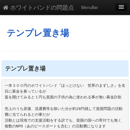
ホワイトバンドの問題点
MenuBar
編集
添付
テンプレ置き場
凍結
新規
最終更新
テンプレ置き場
一覧
一本３００円のホワイトバンド『ほっとけない　世界のまずしさ』を名
単語検索
目に募金を募っているが

蓋を開けてみると１円も貧困の子供の為に使われる事が無い募金詐欺

売上のうち原価、流通費等を除いた分が約28円残して貧困問題の活動
費に当てられるとの事だが

活動とは現地での支援活動をする訳でも、貧困の国への寄付でも無く

複数のNPO（あのピースボートも含む）の活動費になります
