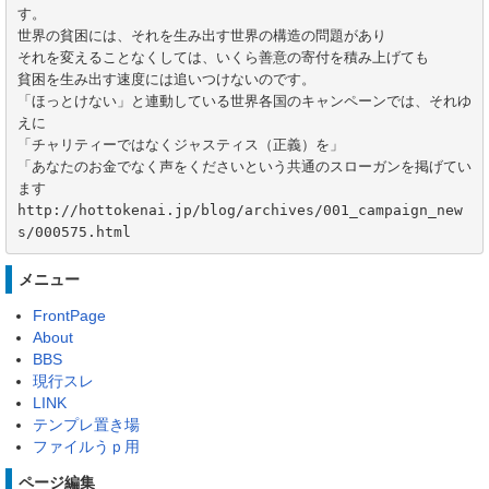
す。 

世界の貧困には、それを生み出す世界の構造の問題があり

それを変えることなくしては、いくら善意の寄付を積み上げても

貧困を生み出す速度には追いつけないのです。 

「ほっとけない」と連動している世界各国のキャンペーンでは、それゆ
えに

「チャリティーではなくジャスティス（正義）を」

「あなたのお金でなく声をくださいという共通のスローガンを掲げてい
ます

http://hottokenai.jp/blog/archives/001_campaign_new
s/000575.html
メニュー
FrontPage
About
BBS
現行スレ
LINK
テンプレ置き場
ファイルうｐ用
ページ編集