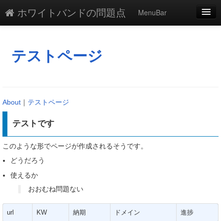
ホワイトバンドの問題点
MenuBar
編集
添付
テストページ
凍結
新規
About
｜
テストページ
最終更新
テストです
一覧
このような形でページが作成されるそうです。
単語検索
どうだろう
使えるか
おおむね問題ない
url
KW
納期
ドメイン
進捗